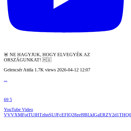
🚨 NE HAGYJUK, HOGY ELVEGYÉK AZ
ORSZÁGUNKAT! 🇭🇺
Gelencsér Attila
1.7K views
2026-04-12 12:07
...
69
5
YouTube Video
VVVXMFotTUlHTzhnSUJFcEFIQ28zel9BLklGaERZY2d1THQ