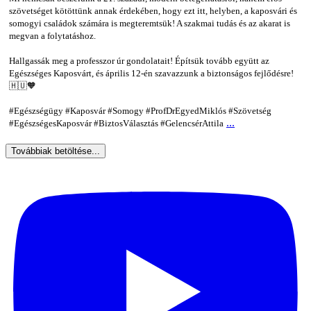
szövetséget kötöttünk annak érdekében, hogy ezt itt, helyben, a kaposvári és
somogyi családok számára is megteremtsük! A szakmai tudás és az akarat is
megvan a folytatáshoz.
Hallgassák meg a professzor úr gondolatait! Építsük tovább együtt az
Egészséges Kaposvárt, és április 12-én szavazzunk a biztonságos fejlődésre!
🇭🇺🧡
#Egészségügy #Kaposvár #Somogy #ProfDrEgyedMiklós #Szövetség
...
#EgészségesKaposvár #BiztosVálasztás #GelencsérAttila
Továbbiak betöltése...