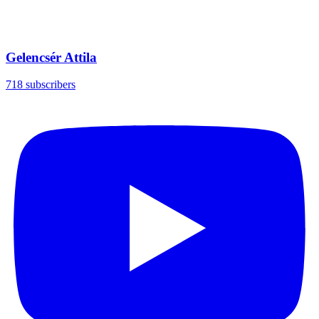
Gelencsér Attila
718 subscribers