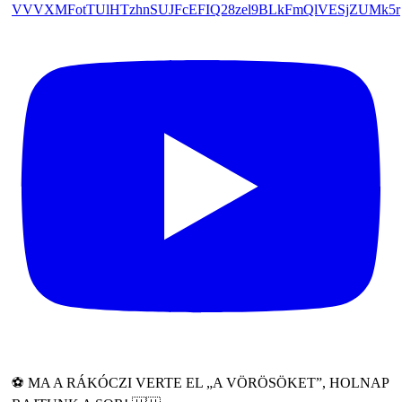
VVVXMFotTUlHTzhnSUJFcEFIQ28zel9BLkFmQlVESjZUMk5r
⚽ MA A RÁKÓCZI VERTE EL „A VÖRÖSÖKET”, HOLNAP