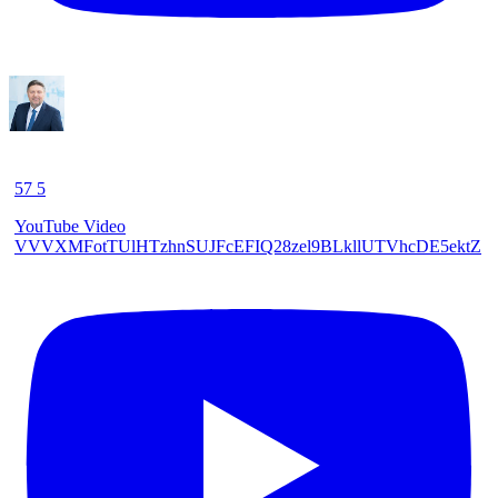
57
5
YouTube Video
VVVXMFotTUlHTzhnSUJFcEFIQ28zel9BLkllUTVhcDE5ektZ