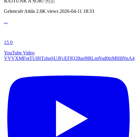
RAJTUNK A SOR! 🇭🇺
Gelencsér Attila
2.6K views
2026-04-11 18:33
...
15
0
YouTube Video
VVVXMFotTUlHTzhnSUJFcEFIQ28zel9BLmNsd0tzMHllNnA4