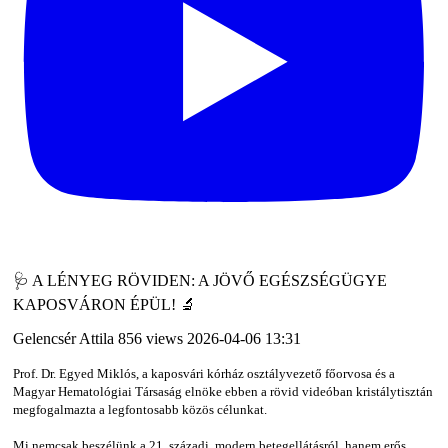
🩺 A LÉNYEG RÖVIDEN: A JÖVŐ EGÉSZSÉGÜGYE
KAPOSVÁRON ÉPÜL! 🔬
Gelencsér Attila
856 views
2026-04-06 13:31
Prof. Dr. Egyed Miklós, a kaposvári kórház osztályvezető főorvosa és a
Magyar Hematológiai Társaság elnöke ebben a rövid videóban kristálytisztán
megfogalmazta a legfontosabb közös célunkat.
Mi nemcsak beszélünk a 21. századi, modern betegellátásról, hanem erős