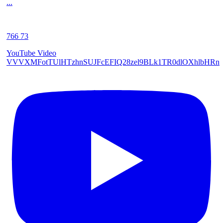
...
766
73
YouTube Video
VVVXMFotTUlHTzhnSUJFcEFIQ28zel9BLk1TR0dlOXhlbHRn