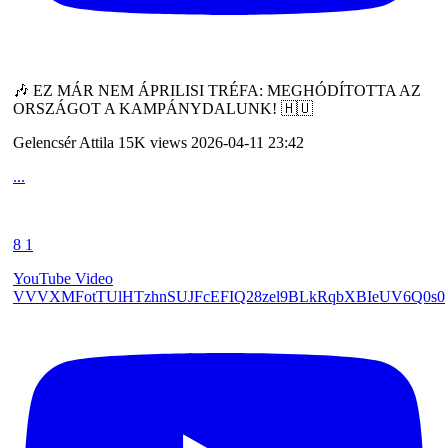
🎶 EZ MÁR NEM ÁPRILISI TRÉFA: MEGHÓDÍTOTTA AZ
ORSZÁGOT A KAMPÁNYDALUNK! 🇭🇺
Gelencsér Attila
15K views
2026-04-11 23:42
...
8
1
YouTube Video
VVVXMFotTUlHTzhnSUJFcEFIQ28zel9BLkRqbXBIeUV6Q0s0