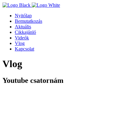
Nyitólap
Bemutatkozás
Aktuális
Cikkajánló
Videók
Vlog
Kapcsolat
Vlog
Youtube csatornám