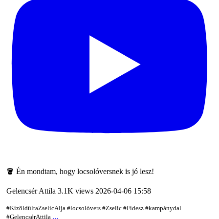
🪣 Én mondtam, hogy locsolóversnek is jó lesz!
Gelencsér Attila
3.1K views
2026-04-06 15:58
#KizöldültaZselicAlja #locsolóvers #Zselic #Fidesz #kampánydal
...
#GelencsérAttila