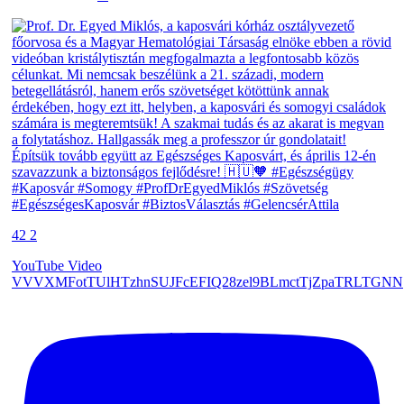
42
2
YouTube Video
VVVXMFotTUlHTzhnSUJFcEFIQ28zel9BLmctTjZpaTRLTGNN