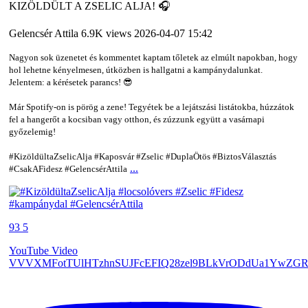
KIZÖLDÜLT A ZSELIC ALJA! 🎧
Gelencsér Attila
6.9K views
2026-04-07 15:42
Nagyon sok üzenetet és kommentet kaptam tőletek az elmúlt napokban, hogy
hol lehetne kényelmesen, útközben is hallgatni a kampánydalunkat.
Jelentem: a kérésetek parancs! 😎
Már Spotify-on is pörög a zene! Tegyétek be a lejátszási listátokba, húzzátok
fel a hangerőt a kocsiban vagy otthon, és zúzzunk együtt a vasárnapi
győzelemig!
#KizöldültaZselicAlja #Kaposvár #Zselic #DuplaÖtös #BiztosVálasztás
...
#CsakAFidesz #GelencsérAttila
93
5
YouTube Video
VVVXMFotTUlHTzhnSUJFcEFIQ28zel9BLkVrODdUa1YwZGR