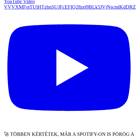
YouTube Video
VVVXMFotTUlHTzhnSUJFcEFIQ28zel9BLk5JVjNscmlKdDRZ
🚀 TÖBBEN KÉRTÉTEK, MÁR A SPOTIFY-ON IS PÖRÖG A