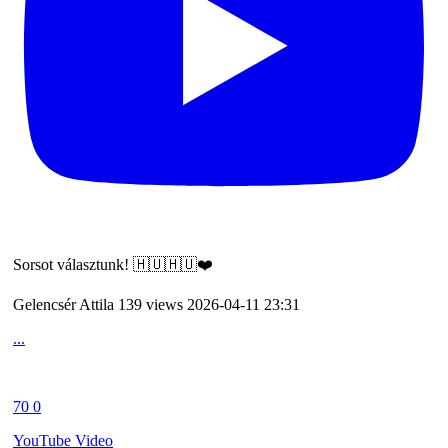
Sorsot választunk! 🇭🇺🇭🇺❤️
Gelencsér Attila
139 views
2026-04-11 23:31
...
70
0
YouTube Video