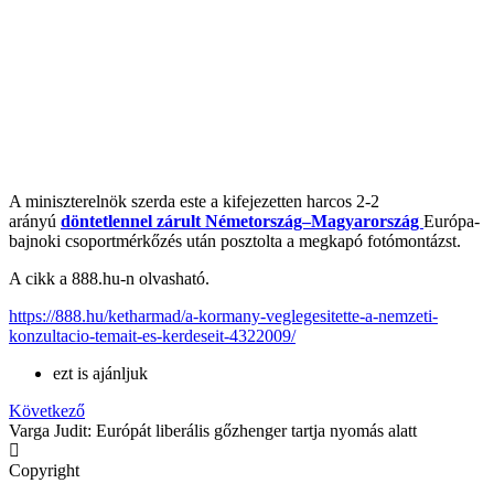
A miniszterelnök szerda este a kifejezetten harcos 2-2
arányú
döntetlennel zárult Németország–Magyarország
Európa-
bajnoki csoportmérkőzés után posztolta a megkapó fotómontázst.
A cikk a 888.hu-n olvasható.
https://888.hu/ketharmad/a-kormany-veglegesitette-a-nemzeti-
konzultacio-temait-es-kerdeseit-4322009/
ezt is ajánljuk
Következő
Varga Judit: Európát liberális gőzhenger tartja nyomás alatt
Copyright