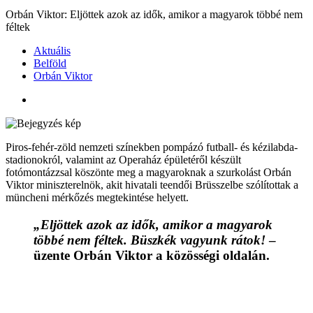
Orbán Viktor: Eljöttek azok az idők, amikor a magyarok többé nem
féltek
Aktuális
Belföld
Orbán Viktor
Piros-fehér-zöld nemzeti színekben pompázó futball- és kézilabda-
stadionokról, valamint az Operaház épületéről készült
fotómontázzsal köszönte meg a magyaroknak a szurkolást Orbán
Viktor miniszterelnök, akit hivatali teendői Brüsszelbe szólítottak a
müncheni mérkőzés megtekintése helyett.
„Eljöttek azok az idők, amikor a magyarok
többé nem féltek. Büszkék vagyunk rátok!
–
üzente Orbán Viktor a közösségi oldalán.