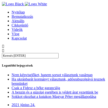
Nyitólap
Bemutatkozás
Aktuális
Cikkajánló
Videók
Vlog
Kapcsolat
Legutóbbi bejegyzések
Nem képviselőket, hanem sorsot választunk vasárnap
Ha ukránbarát kormányt választunk, adósrabszolgává tesznek
bennünket
Csak a Fidesz a béke garanciája
A benzin és a gázolaj esetében is védett árat vezettünk be
Sokkot okozhat a kutakon Magyar Péter megállapodása
2021 június 24.