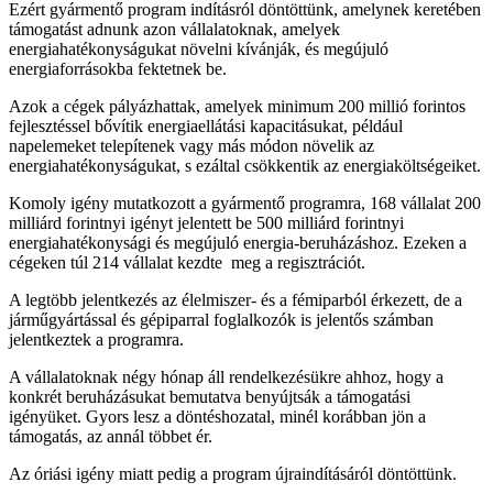
Ezért gyármentő program indításról döntöttünk, amelynek keretében
támogatást adnunk azon vállalatoknak, amelyek
energiahatékonyságukat növelni kívánják, és megújuló
energiaforrásokba fektetnek be.
Azok a cégek pályázhattak, amelyek minimum 200 millió forintos
fejlesztéssel bővítik energiaellátási kapacitásukat, például
napelemeket telepítenek vagy más módon növelik az
energiahatékonyságukat, s ezáltal csökkentik az energiaköltségeiket.
Komoly igény mutatkozott a gyármentő programra, 168 vállalat 200
milliárd forintnyi igényt jelentett be 500 milliárd forintnyi
energiahatékonysági és megújuló energia-beruházáshoz. Ezeken a
cégeken túl 214 vállalat kezdte meg a regisztrációt.
A legtöbb jelentkezés az élelmiszer- és a fémiparból érkezett, de a
járműgyártással és gépiparral foglalkozók is jelentős számban
jelentkeztek a programra.
A vállalatoknak négy hónap áll rendelkezésükre ahhoz, hogy a
konkrét beruházásukat bemutatva benyújtsák a támogatási
igényüket. Gyors lesz a döntéshozatal, minél korábban jön a
támogatás, az annál többet ér.
Az óriási igény miatt pedig a program újraindításáról döntöttünk.