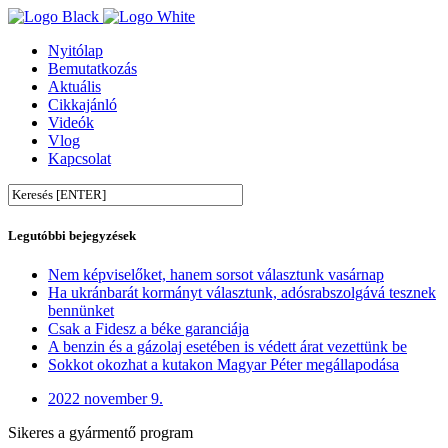
Nyitólap
Bemutatkozás
Aktuális
Cikkajánló
Videók
Vlog
Kapcsolat
Legutóbbi bejegyzések
Nem képviselőket, hanem sorsot választunk vasárnap
Ha ukránbarát kormányt választunk, adósrabszolgává tesznek
bennünket
Csak a Fidesz a béke garanciája
A benzin és a gázolaj esetében is védett árat vezettünk be
Sokkot okozhat a kutakon Magyar Péter megállapodása
2022 november 9.
Sikeres a gyármentő program