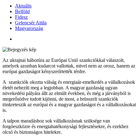
Aktuális
Belföld
Fidesz
Gelencsér Attila
Magyarország
Az ukrajnai háborúra az Európai Unió szankciókkal válaszolt,
amelyek azonban kudarcot vallottak, mivel nem az orosz, hanem az
európai gazdaságot kényszerírtették térdre.
A szankciók okozta válság és energiaár-emelkedés a vállalkozások
életét nehezíti meg a legjobban. A magyar gazdaság ugyan
növekedési pályára állt az elmúlt években, és még a járványból is
megerősödve tudott kijönni, de most, a brüsszeli szankciók
tönkreteszik az európai és a magyar gazdaságot és a vállalkozásokat
is.
A talpon maradáshoz sok vállalkozásnak szüksége van
forgóeszközre és energiahatékonysági fejlesztésekre, és ezekhez
olcsó és biztonságos hitelekre.