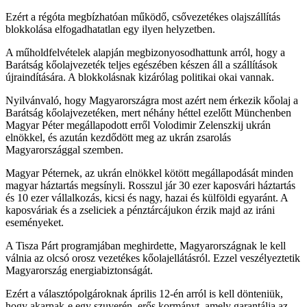
Ezért a régóta megbízhatóan működő, csővezetékes olajszállítás
blokkolása elfogadhatatlan egy ilyen helyzetben.
A műholdfelvételek alapján megbizonyosodhattunk arról, hogy a
Barátság kőolajvezeték teljes egészében készen áll a szállítások
újraindítására. A blokkolásnak kizárólag politikai okai vannak.
Nyilvánvaló, hogy Magyarországra most azért nem érkezik kőolaj a
Barátság kőolajvezetéken, mert néhány héttel ezelőtt Münchenben
Magyar Péter megállapodott erről Volodimir Zelenszkij ukrán
elnökkel, és azután kezdődött meg az ukrán zsarolás
Magyarországgal szemben.
Magyar Péternek, az ukrán elnökkel kötött megállapodását minden
magyar háztartás megsínyli. Rosszul jár 30 ezer kaposvári háztartás
és 10 ezer vállalkozás, kicsi és nagy, hazai és külföldi egyaránt. A
kaposváriak és a zseliciek a pénztárcájukon érzik majd az iráni
eseményeket.
A Tisza Párt programjában meghirdette, Magyarországnak le kell
válnia az olcsó orosz vezetékes kőolajellátásról. Ezzel veszélyeztetik
Magyarország energiabiztonságát.
Ezért a választópolgároknak április 12-én arról is kell dönteniük,
hogy akarnak-e egy szuverén, erős kormányt, amely garantálja az