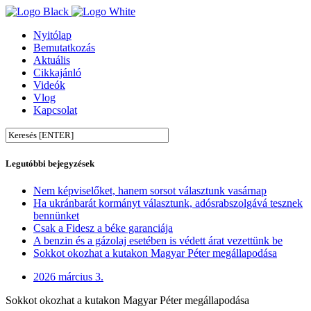
Nyitólap
Bemutatkozás
Aktuális
Cikkajánló
Videók
Vlog
Kapcsolat
Legutóbbi bejegyzések
Nem képviselőket, hanem sorsot választunk vasárnap
Ha ukránbarát kormányt választunk, adósrabszolgává tesznek
bennünket
Csak a Fidesz a béke garanciája
A benzin és a gázolaj esetében is védett árat vezettünk be
Sokkot okozhat a kutakon Magyar Péter megállapodása
2026 március 3.
Sokkot okozhat a kutakon Magyar Péter megállapodása