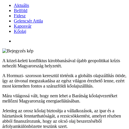
Aktuális
Belföld
Fidesz
Gelencsér Attila
Kaposvár
Kőolaj
A közel-keleti konfliktus kirobbanásával újabb geopolitikai krízis
nehezíti Magyarország helyzetét.
A Hormuzi- szoroson keresztül történik a globális olajszállítás ötöde,
így az útvonal megszakadása az egész világon érezhető lenne, ezért
most kiemelten fontos a szárazföldi kőolajszállítás.
Mára világossá vált, hogy nem lehet a Barátság kőolajvezetéket
mellőzni Magyarország energiaellátásában.
Jelenleg az orosz kőolaj biztosítja a vállalkozások, az ipar és a
háztartások fenntarthatóságát, a rezsicsökkentést, amelyet részben
abból finanszírozunk, hogy az olcsó olaj beszerzéséből
árfolyamkülönbözetre teszünk szert.