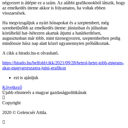
négyezret is átlépte ez a szám. Az alábbi grafikonokból látszik, hogy
az emelkedés üteme akkor is folyamatos, ha voltak ebben
visszaesések.
Ha megvizsgáljuk a nyári hónapokat és a szeptembert, még
szembetűnőbb az emelkedés üteme: júniusban és júliusban
körülbelül hat–hétezren akartak átjutni a határkerítésen,
augusztusban már több, mint tizenegyezren, szeptemberben pedig
mindössze húsz nap alatt közel ugyanennyien próbálkoztak.
A cikk a hirado.hu-n olvasható.
https://hirado.hu/belfold/cikk/2021/09/28/hetrol-hetre-tobb-migrans-
akar-magyarorszagra-jutni-grafikon
ezt is ajánljuk
Következő
Újabb elismerés a magyar gazdaságpolitikának
Copyright
2020 © Gelencsér Attila.