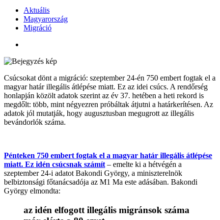
Aktuális
Magyarország
Migráció
Csúcsokat dönt a migráció: szeptember 24-én 750 embert fogtak el a
magyar határ illegális átlépése miatt. Ez az idei csúcs. A rendőrség
honlapján közölt adatok szerint az év 37. hetében a heti rekord is
megdőlt: több, mint négyezren próbáltak átjutni a határkerítésen. Az
adatok jól mutatják, hogy augusztusban megugrott az illegális
bevándorlók száma.
Pénteken 750 embert fogtak el a magyar határ illegális átlépése
miatt. Ez idén csúcsnak számít
– emelte ki a hétvégén a
szeptember 24-i adatot Bakondi György, a miniszterelnök
belbiztonsági főtanácsadója az M1 Ma este adásában. Bakondi
György elmondta:
az idén elfogott illegális migránsok száma