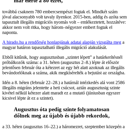
már elérte a 80 ezret,
továbbá csaknem 780 embercsempészt fogtak el. Mindkét szám
jóval alacsonyabb volt tavaly ilyenkor. 2015-ben, addig és azóta sem
tapasztalt illegális migrációs nyomás volt – emlékeztetett, hozzátéve:
akkor nem volt ritka, hogy három–négyezer embert fogtak el
naponta.
A hirado.hu a rendőrség honlapjának adatai alapján vizsgálta meg
a
magyar határon tapasztalható illegális migráció alakulását.
Ebből kitűnik, hogy augusztusban „szintet lépett” a határkerítésnél
próbálkozók száma: a 31. héten (augusztus 2–8.) lépte át először
jelentősen február óta a kétezret az egy hét alatt azoknak az illegális
bevándorlóknak a száma, akik megkísérelték a bejutást az országba.
Idén a 8. héten (február 22–28.) a határnál intézkedés alá vont 2586
illegális migráns jelentette a heti csúcsot, aztán augusztusig szinte
kivétel nélkül kétezer alatt maradt ez a mutató (júniusban egyszer
kicsivel lépte át ez a szintet).
Augusztus óta pedig szinte folyamatosan
dőlnek meg az újabb és újabb rekordok,
a 33. héten (augusztus 16–22.) a háromezret, szeptember közepén a