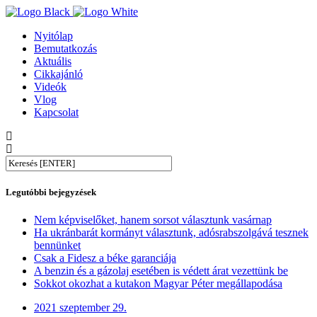
Nyitólap
Bemutatkozás
Aktuális
Cikkajánló
Videók
Vlog
Kapcsolat
Legutóbbi bejegyzések
Nem képviselőket, hanem sorsot választunk vasárnap
Ha ukránbarát kormányt választunk, adósrabszolgává tesznek
bennünket
Csak a Fidesz a béke garanciája
A benzin és a gázolaj esetében is védett árat vezettünk be
Sokkot okozhat a kutakon Magyar Péter megállapodása
2021 szeptember 29.