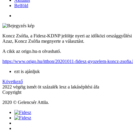
Aktuális
Belföld
Koncz Zsófia, a Fidesz-KDNP jelöltje nyeri az időközi országgyűlési v
Azaz, Koncz Zsófia megnyerte a választást.
A cikk az origo.hu-n olvasható.
https://www.origo.hu/itthon/20201011-fidesz-gyozelem-koncz-zsofia.
ezt is ajánljuk
Következő
2022 végéig ismét öt százalék lesz a lakásépítési áfa
Copyright
2020 © Gelencsér Attila.