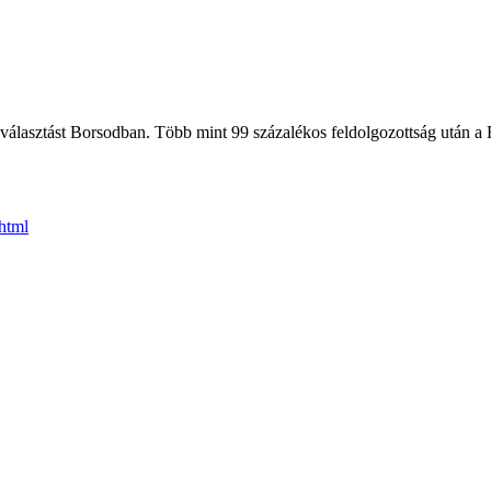
álasztást Borsodban. Több mint 99 százalékos feldolgozottság után a Fi
html