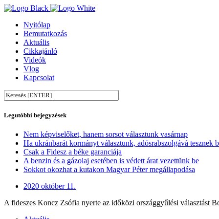
Nyitólap
Bemutatkozás
Aktuális
Cikkajánló
Videók
Vlog
Kapcsolat
Legutóbbi bejegyzések
Nem képviselőket, hanem sorsot választunk vasárnap
Ha ukránbarát kormányt választunk, adósrabszolgává tesznek 
Csak a Fidesz a béke garanciája
A benzin és a gázolaj esetében is védett árat vezettünk be
Sokkot okozhat a kutakon Magyar Péter megállapodása
2020 október 11.
A fideszes Koncz Zsófia nyerte az időközi országgyűlési választást 