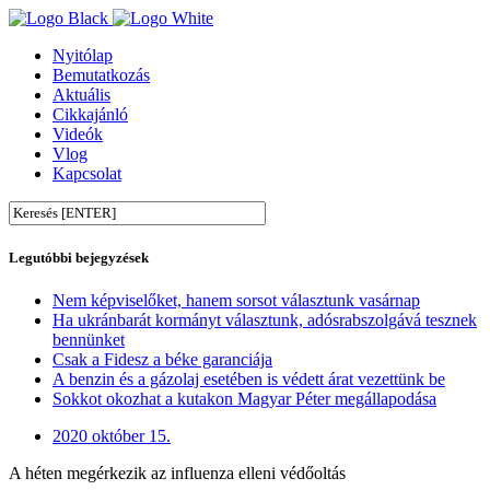
Nyitólap
Bemutatkozás
Aktuális
Cikkajánló
Videók
Vlog
Kapcsolat
Legutóbbi bejegyzések
Nem képviselőket, hanem sorsot választunk vasárnap
Ha ukránbarát kormányt választunk, adósrabszolgává tesznek
bennünket
Csak a Fidesz a béke garanciája
A benzin és a gázolaj esetében is védett árat vezettünk be
Sokkot okozhat a kutakon Magyar Péter megállapodása
2020 október 15.
A héten megérkezik az influenza elleni védőoltás