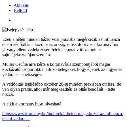
Aktuális
Belföld
Ezen a héten minden háziorvosi praxisba megérkezik az influenza
elleni védőoltás – közölte az országos tisztifőorvos a koronavírus-
járvány elleni védekezésért felelős operatív törzs online
sajtótájékoztatóján szerdán.
Müller Cecília arra kérte a koronavírus szempontjából magas
kockázatú csoportokba tartozó betegeket, hogy éljenek az ingyenes
védőoltás lehetőségével.
A védőoltás legkésőbb október 20-ig minden praxisban ott lesz, de
van olyan praxis, ahol már megkezdték az oltás beadását – tette
hozzá.
A cikk a kormany.hu-n olvasható.
https://www.kormany.hu/hu/hirek/a-heten-megerkezik-az-influenza-
elleni-vedooltas