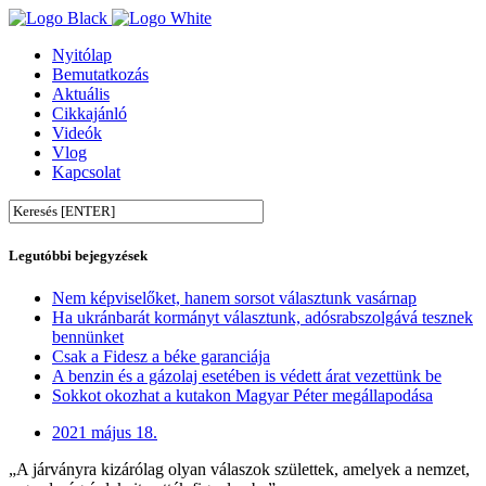
Nyitólap
Bemutatkozás
Aktuális
Cikkajánló
Videók
Vlog
Kapcsolat
Legutóbbi bejegyzések
Nem képviselőket, hanem sorsot választunk vasárnap
Ha ukránbarát kormányt választunk, adósrabszolgává tesznek
bennünket
Csak a Fidesz a béke garanciája
A benzin és a gázolaj esetében is védett árat vezettünk be
Sokkot okozhat a kutakon Magyar Péter megállapodása
2021 május 18.
„A járványra kizárólag olyan válaszok születtek, amelyek a nemzet,