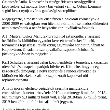
Gelencsér Attila, Kaposvár és térsége fideszes országgyűlési
képviselője azt mondta, hogy bár válság van, az Orbán-kormány
segítő kezet nyújt a város gazdasági szereplőinek.
Megjegyezte, a mostanival ellentétben a baloldali kormányok a
2008-2009-es válságban sem hitelmoratóriumot, sem adócsökkentést
nem biztosítottak a nehéz helyzetbe került vállalkozásoknak.
A 1. Magyar Cukor Manufaktúra Kft-ről azt mondta: a társaság
belföldön és külföldön egyaránt keresett termékeket állít elő,
folyamatos fejlesztései révén eddig egymilliárd forintot ruházott be
Kaposváron, társadalmi szerepvállalása szponzorációban és
jótékonykodásban is megjelenik.
Karl Schultes a társaság céljai között említette a termelés, a kapacitás
növelését és a napelemparkjuk bővítését. Kiemelte, hogy a cég a
kezdetektől támogatja a helyi sportot és a rendezvényeket, és
különösen büszkék az általuk szponzorált kaposvári női
röplabdacsapatra.
A nyilvánosan elérhető cégadatok szerint a manufaktúra
értékesítésének nettó árbevétele 2019-ben mintegy 6 milliárd, 2018-
ban mintegy 5,3 milliárd forint volt, a cég 2018-ban 35 millió forint,
2019-ben 250 millió forint saját tőkét jegyzett.
A cikk a hirado.hu-n olvasható.