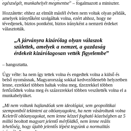
egészségét, munkahelyét megmentse
” – fogalmazott a miniszter.
Hozzátette: ehhez az elmúlt másfél évben nem voltak olyan példák,
amelyek iránytűként szolgáltak volna, ezért ahhoz, hogy ne
tévedjenek, biztos pontként, biztos irányként a nemzeti érdeket
választották.
„
A járványra kizárólag olyan válaszok
születtek, amelyek a nemzet, a gazdaság
érdekeit kizárólagosan vették figyelembe
”
– hangoztatta.
Úgy vélte: ha nem így tettek volna és engedtek volna a külső és
belső nyomásnak, Magyarország sokkal kedvezőtlenebb helyzetben
lenne, ezrekkel többen haltak volna meg, tízezrekkel többen
fertőződtek volna meg és százezrekkel többen veszítették volna el a
munkahelyüket.
„
Mi nem voltunk hajlandóak sem ideológiai, sem geopolitikai
szempontból tekinteni az oltóanyagokra, ha nem vásároltunk volna
Keletről oltóanyagokat, nem lenne kézzel fogható közelségben az 5
millió beoltott magyart jelentő mérföldkő, nem lenne reális
lehetőség, hogy újabb jelentős lépést tegyünk a normalitás