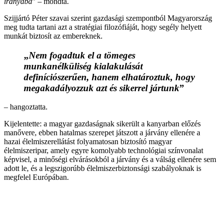
irányába
” – mondta.
Szijjártó Péter szavai szerint gazdasági szempontból Magyarország
meg tudta tartani azt a stratégiai filozófiáját, hogy segély helyett
munkát biztosít az embereknek.
„
Nem fogadtuk el a tömeges
munkanélküliség kialakulását
definíciószerűen, hanem elhatároztuk, hogy
megakadályozzuk azt és sikerrel jártunk
”
– hangoztatta.
Kijelentette: a magyar gazdaságnak sikerült a kanyarban előzés
manővere, ebben hatalmas szerepet játszott a járvány ellenére a
hazai élelmiszerellátást folyamatosan biztosító magyar
élelmiszeripar, amely egyre komolyabb technológiai színvonalat
képvisel, a minőségi elvárásokból a járvány és a válság ellenére sem
adott le, és a legszigorúbb élelmiszerbiztonsági szabályoknak is
megfelel Európában.