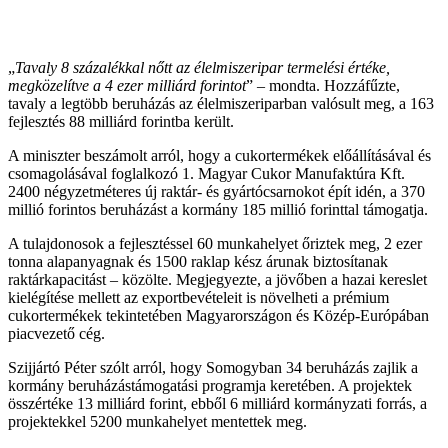
„
Tavaly 8 százalékkal nőtt az élelmiszeripar termelési értéke,
megközelítve a 4 ezer milliárd forintot
” – mondta. Hozzáfűzte,
tavaly a legtöbb beruházás az élelmiszeriparban valósult meg, a 163
fejlesztés 88 milliárd forintba került.
A miniszter beszámolt arról, hogy a cukortermékek előállításával és
csomagolásával foglalkozó 1. Magyar Cukor Manufaktúra Kft.
2400 négyzetméteres új raktár- és gyártócsarnokot épít idén, a 370
millió forintos beruházást a kormány 185 millió forinttal támogatja.
A tulajdonosok a fejlesztéssel 60 munkahelyet őriztek meg, 2 ezer
tonna alapanyagnak és 1500 raklap kész árunak biztosítanak
raktárkapacitást – közölte. Megjegyezte, a jövőben a hazai kereslet
kielégítése mellett az exportbevételeit is növelheti a prémium
cukortermékek tekintetében Magyarországon és Közép-Európában
piacvezető cég.
Szijjártó Péter szólt arról, hogy Somogyban 34 beruházás zajlik a
kormány beruházástámogatási programja keretében. A projektek
összértéke 13 milliárd forint, ebből 6 milliárd kormányzati forrás, a
projektekkel 5200 munkahelyet mentettek meg.