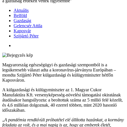
a gazdaság érdekeit vették figyelembe”
Aktuális
Belföld
Gazdaság
Gelencsér Attila
Kaposvár
Szijjártó Péter
Magyarország egészségügyi és gazdasági szempontból is a
legsikeresebb választ adta a koronavírus-járványra Európában –
mondta Szijjártó Péter külgazdasági és külügyminiszter hétfőn
Kaposváron.
A külgazdasági és külügyminiszter az 1. Magyar Cukor
Manufaktúra Kft. versenyképesség-növelési támogatási okiratának
átadásakor hangsúlyozta: a beoltottak száma az 5 millió felé közelít,
és 4,6 millióan dolgoznak, 40 ezerrel többen, mint 2020 hasonló
időszakában.
„
A pandémia rendkívüli próbatétel elé állította hazánkat, a kormány
feladata az volt, és a mai napig is az, hogy az emberek életét,