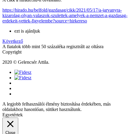
https://hirado.hu/belfold/gazdasag/cikk/2021/05/17/a-jarvanyra-
kizarolag-olyan-valaszok-szulettek-amelyek-a-nemzet-a-gazdasag-
erdekeit-vettek-figyelembe?source=hirkereso
ezt is ajánljuk
Következő
A fiatalok több mint 50 százaléka regisztrált az oltásra
Copyright
2020 © Gelencsér Attila.
A legjobb felhasználói élmény biztosítása érdekében, más
oldalakhoz hasonlóan, sütiket használunk.
Egyetértek
Close