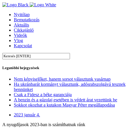
Nyitólap
Bemutatkozás
Aktuális
Cikkajánló
Videók
Vlog
Kapcsolat
Legutóbbi bejegyzések
Nem képviselőket, hanem sorsot választunk vasárnap
Ha ukránbarát kormányt választunk, adósrabszolgává tesznek
bennünket
Csak a Fidesz a béke garanciája
A benzin és a gázolaj esetében is védett árat vezettünk be
Sokkot okozhat a kutakon Magyar Péter megállapodása
2023 január 4.
A nyugdíjasok 2023-ban is számíthatnak ránk