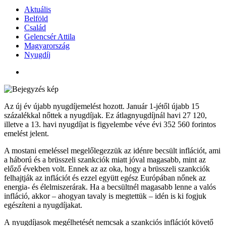
Aktuális
Belföld
Család
Gelencsér Attila
Magyarország
Nyugdíj
Az új év újabb nyugdíjemelést hozott. Január 1-jétől újabb 15
százalékkal nőttek a nyugdíjak. Ez átlagnyugdíjnál havi 27 120,
illetve a 13. havi nyugdíjat is figyelembe véve évi 352 560 forintos
emelést jelent.
A mostani emeléssel megelőlegezzük az idénre becsült inflációt, ami
a háború és a brüsszeli szankciók miatt jóval magasabb, mint az
előző években volt. Ennek az az oka, hogy a brüsszeli szankciók
felhajtják az inflációt és ezzel együtt egész Európában nőnek az
energia- és élelmiszerárak. Ha a becsültnél magasabb lenne a valós
infláció, akkor – ahogyan tavaly is megtettük – idén is ki fogjuk
egészíteni a nyugdíjakat.
A nyugdíjasok megélhetését nemcsak a szankciós inflációt követő