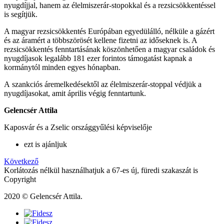
nyugdíjjal, hanem az élelmiszerár-stopokkal és a rezsicsökkentéssel
is segítjük.
A magyar rezsicsökkentés Európában egyedülálló, nélküle a gázért
és az áramért a többszörösét kellene fizetni az időseknek is. A
rezsicsökkentés fenntartásának köszönhetően a magyar családok és
nyugdíjasok legalább 181 ezer forintos támogatást kapnak a
kormánytól minden egyes hónapban.
A szankciós áremelkedésektől az élelmiszerár-stoppal védjük a
nyugdíjasokat, amit április végig fenntartunk.
Gelencsér Attila
Kaposvár és a Zselic országgyűlési képviselője
ezt is ajánljuk
Következő
Korlátozás nélkül használhatjuk a 67-es új, füredi szakaszát is
Copyright
2020 © Gelencsér Attila.