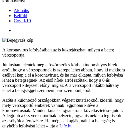
koronavírust
Aktuális
Belföld
Covid-19
A koronavírus lefolyásában az is közrejátszhat, milyen a beteg
vércsoportja.
Júniusban jelentek meg először széles körben tudományos hírek
arról, hogy a vércsoportnak is szerepe lehet abban, hogy ki mekkora
eséllyel kapja el a koronavírust, és ha már elkapta, milyen lefolyása
lehet a betegségnek. Az első hírek arról szóltak, hogy a 0-ás
vércsoport kifejezett előny, míg az A-s vércsoport inkább hátrány
lehet a betegséggel szembeni harc szempontjából.
Azóta a különböző országokban végzett kutatásokból kiderül, hogy
mely vércsoportú emberek vannak legjobban kitéve a
koronavírusnak. Minden kutatás ugyanarra a következtetésre jutott.
A legjobb a 0-s vércsoportúak helyzete, ugyanis nekik a legkisebb
az esélyük a fertőzésre. Ha mégis elkapják, náluk a betegség is
enyhébb lefolyású lehet – írja a
Life.hu.