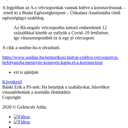
A legjobban az A-s vércsoportúak vannak kitéve a koronavírusnak
–
emeli ki a Budai Egészségközpont
–
Útikalauz Anatómiába című
egészségügyi szakblog.
Az Rh-negatív vércsoportba tartozó embereknek 12
százalékkal kisebb az esélyük a Covid
–
19 fertőzésre,
így vírusszempontból ez is egy jó vércsoport.
A cikk a sonline.hu-n olvasható.
https://www.sonline.hu/nemzetkozi-bulvar-celeb/a-vercsoport-is-
befolyasolja-mennyire-konnyen-kapja-el-a-koronavirust
ezt is ajánljuk
Következő
Bánki Erik a PS-nek: Ha betartjuk a szabályokat, húsvétkor
visszatérhetünk a normális életünkhöz
Copyright
2020 © Gelencsér Attila.