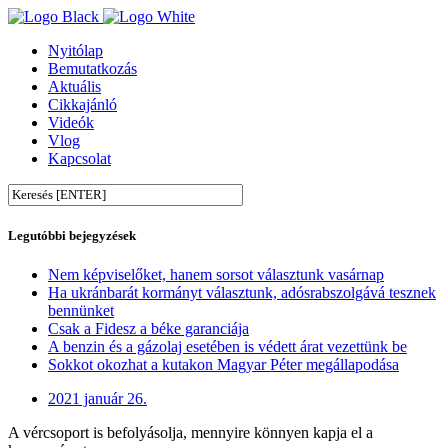
Nyitólap
Bemutatkozás
Aktuális
Cikkajánló
Videók
Vlog
Kapcsolat
Legutóbbi bejegyzések
Nem képviselőket, hanem sorsot választunk vasárnap
Ha ukránbarát kormányt választunk, adósrabszolgává tesznek
bennünket
Csak a Fidesz a béke garanciája
A benzin és a gázolaj esetében is védett árat vezettünk be
Sokkot okozhat a kutakon Magyar Péter megállapodása
2021 január 26.
A vércsoport is befolyásolja, mennyire könnyen kapja el a