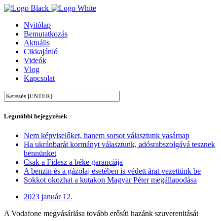
Nyitólap
Bemutatkozás
Aktuális
Cikkajánló
Videók
Vlog
Kapcsolat
Legutóbbi bejegyzések
Nem képviselőket, hanem sorsot választunk vasárnap
Ha ukránbarát kormányt választunk, adósrabszolgává tesznek
bennünket
Csak a Fidesz a béke garanciája
A benzin és a gázolaj esetében is védett árat vezettünk be
Sokkot okozhat a kutakon Magyar Péter megállapodása
2023 január 12.
A Vodafone megvásárlása tovább erősíti hazánk szuverenitását