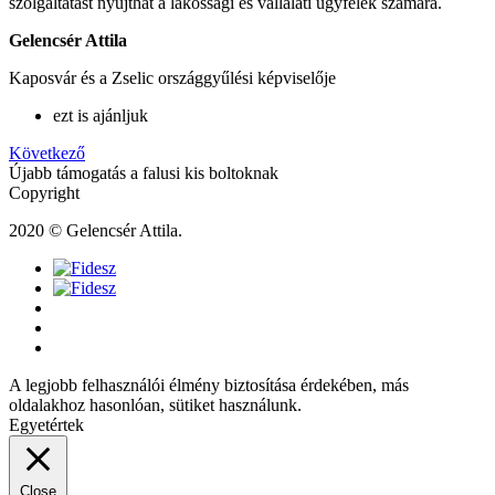
szolgáltatást nyújthat a lakossági és vállalati ügyfelek számára.
Gelencsér Attila
Kaposvár és a Zselic országgyűlési képviselője
ezt is ajánljuk
Következő
Újabb támogatás a falusi kis boltoknak
Copyright
2020 © Gelencsér Attila.
A legjobb felhasználói élmény biztosítása érdekében, más
oldalakhoz hasonlóan, sütiket használunk.
Egyetértek
Close