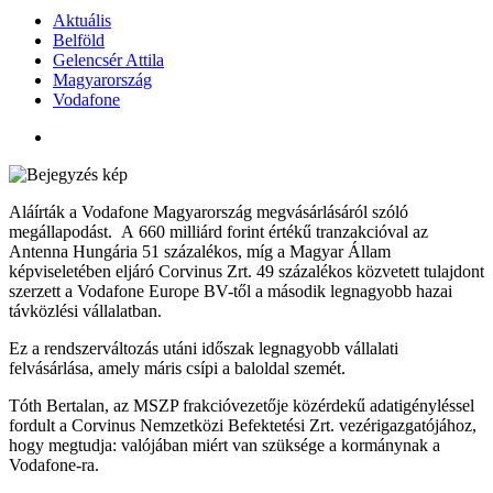
Aktuális
Belföld
Gelencsér Attila
Magyarország
Vodafone
Aláírták a Vodafone Magyarország megvásárlásáról szóló
megállapodást. A 660 milliárd forint értékű tranzakcióval az
Antenna Hungária 51 százalékos, míg a Magyar Állam
képviseletében eljáró Corvinus Zrt. 49 százalékos közvetett tulajdont
szerzett a Vodafone Europe BV-től a második legnagyobb hazai
távközlési vállalatban.
Ez a rendszerváltozás utáni időszak legnagyobb vállalati
felvásárlása, amely máris csípi a baloldal szemét.
Tóth Bertalan, az MSZP frakcióvezetője közérdekű adatigényléssel
fordult a Corvinus Nemzetközi Befektetési Zrt. vezérigazgatójához,
hogy megtudja: valójában miért van szüksége a kormánynak a
Vodafone-ra.