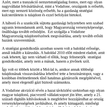
Azért, mert a tranzakció nemzetstratégiailag fontos, mert egy olyan
nagyvállalat felvásárlásával, mint a Vodafone, országunk is erősebb,
mert egy nemzeti közösség erősebb, ha a gazdaság stratégiai
kulcsterületein is tulajdont és ezzel befolyást birtokol.
A háború és a szankciók sújtotta gazdasági helyzeteben sem szabad
ugyanis lemondanunk arról, hogy Magyarország versenyképessége,
önállósága tovább erősödjön. Ezt szolgálja a Vodafone
Magyarország tulajdonrészének megvásárlása, amely tovább erősíti
hazánk szuverenitását.
A stratégiai gondolkodás azonban sosem volt a baloldal erőssége,
annál inkább a kiárusítás. A baloldal 2010 előtt mindent eladott, amit
csak lehetett, így nem várható el tőlük, hogy felismerjék stratégiai
gondolkodást, amely nem a mának, hanem a jövőnek szól.
Így volt ez többek között a Mol-lal is, amikor annak többségi
tulajdonának visszavásárlása lehetővé tette a benzinárstopot, vagy a
korábban értelmetlennek tűnő hatalmas gáztározók megépítésével,
amely most elegendő gázt biztosít számunkra.
A Vodafone akvizíció révén a hazai távközlési szektorban egy olyan
magyar tulajdonú, piacvezető vállalatcsoport jön létre, amely a 21.
századi digitális kihívásoknak is megfelelve hozzájárulhat az ország
versenyképességének javításához, és amely kimagasló, minőségi