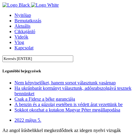
Nyitólap
Bemutatkozás
Aktuális
Cikkajánló
Videók
Vlog
Kapcsolat
Legutóbbi bejegyzések
Nem képviselőket, hanem sorsot választunk vasárnap
Ha ukránbarát kormányt választunk, adósrabszolgává tesznek
bennünket
Csak a Fidesz a béke garanciája
A benzin és a gázolaj esetében is védett árat vezettünk be
Sokkot okozhat a kutakon Magyar Péter megállapodása
2022 május 5.
Az angol írásbelikkel megkezdődnek az idegen nyelvi vizsgák