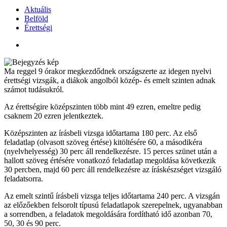
Aktuális
Belföld
Érettségi
Ma reggel 9 órakor megkezdődnek országszerte az idegen nyelvi
érettségi vizsgák, a diákok angolból közép- és emelt szinten adnak
számot tudásukról.
Az érettségire középszinten több mint 49 ezren, emeltre pedig
csaknem 20 ezren jelentkeztek.
Középszinten az írásbeli vizsga időtartama 180 perc. Az első
feladatlap (olvasott szöveg értése) kitöltésére 60, a másodikéra
(nyelvhelyesség) 30 perc áll rendelkezésre. 15 perces szünet után a
hallott szöveg értésére vonatkozó feladatlap megoldása következik
30 percben, majd 60 perc áll rendelkezésre az íráskészséget vizsgáló
feladatsorra.
Az emelt szintű írásbeli vizsga teljes időtartama 240 perc. A vizsgán
az előzőekben felsorolt típusú feladatlapok szerepelnek, ugyanabban
a sorrendben, a feladatok megoldására fordítható idő azonban 70,
50, 30 és 90 perc.