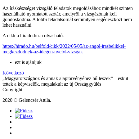
Az íráskészséget vizsgáló feladatok megoldásához mindkét szinten
használható nyomtatott szótár, amelyről a vizsgázónak kell
gondoskodnia. A többi feladatsornál semmilyen segédeszközt nem
lehet használni.
A cikk a hirado.hu-n olvasható.
https://hirado.hu/belfold/cikk/2022/05/05/az-angol-irasbelikkel-
megkezdodnek-az-idegen-nyelvi-vizsgak
ezt is ajánljuk
Következő
„Magyarországhoz és annak alaptörvényéhez hű leszek” – esküt
tettek a képviselők, megalakult az új Országgyűlés
Copyright
2020 © Gelencsér Attila.