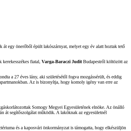
 át egy önerőből épült lakószárnyat, melyet egy év alatt hoztak tető
k kerekesszékes fiatal,
Varga-Baraczi Judit
Budapestről költözött az
dta a 27 éves lány, aki születésétől fogva mozgássérült, és eddig
z apartmanokban. Az is bizonyítja, hogy komoly igény van erre az
zgáskorlátozottak Somogy Megyei Egyesületének elnöke. Az önálló
rán át segítőszolgálat működik. A lakóknak az egyesületnél
tériuma és a kaposvári önkormányzat is támogatta, hogy elkészüljön