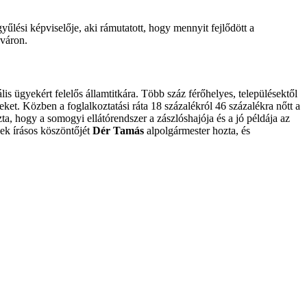
yűlési képviselője, aki rámutatott, hogy mennyit fejlődött a
váron.
is ügyekért felelős államtitkára. Több száz férőhelyes, településektől
et. Közben a foglalkoztatási ráta 18 százalékról 46 százalékra nőtt a
, hogy a somogyi ellátórendszer a zászlóshajója és a jó példája az
ek írásos köszöntőjét
Dér Tamás
alpolgármester hozta, és