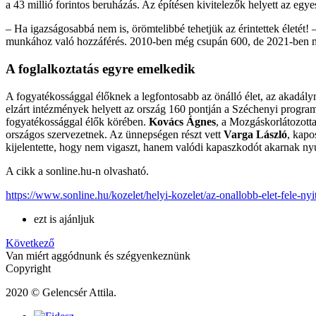
a 43 millió forintos beruházás. Az építésen kivitelezők helyett az egye
– Ha igazságosabbá nem is, örömtelibbé tehetjük az érintettek életét
munkához való hozzáférés. 2010-ben még csupán 600, de 2021-ben 
A foglalkoztatás egyre emelkedik
A fogyatékossággal élőknek a legfontosabb az önálló élet, az akadál
elzárt intézmények helyett az ország 160 pontján a Széchenyi programb
fogyatékossággal élők körében.
Kovács Ágnes
, a Mozgáskorlátozott
országos szervezetnek. Az ünnepségen részt vett
Varga László
, kapo
kijelentette, hogy nem vigaszt, hanem valódi kapaszkodót akarnak nyú
A cikk a sonline.hu-n olvasható.
https://www.sonline.hu/kozelet/helyi-kozelet/az-onallobb-elet-fele-n
ezt is ajánljuk
Következő
Van miért aggódnunk és szégyenkeznünk
Copyright
2020 © Gelencsér Attila.