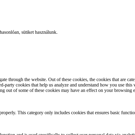
hasonlóan, sütiket használunk.
te through the website. Out of these cookies, the cookies that are cate
hird-party cookies that help us analyze and understand how you use this
ting out of some of these cookies may have an effect on your browsing 
properly. This category only includes cookies that ensures basic functio
function and is used specifically to collect user personal data via anal