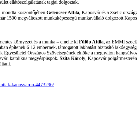
sület ellátószolgálatának tagjai dolgoztak.
! – mondta köszöntőjében
Gelencsér Attila
, Kaposvár és a Zselic országg
már 1500 megváltozott munkaképességű munkavállaló dolgozott Kapos
ymentes környezet és a munka – emelte ki
Fülöp Attila
, az EMMI szociál
an építenek 6-12 embernek, támogatott lakhatást biztosító lakóegységek
ak Egyesületei Országos Szövetségének elnöke a megnyitón hangsúlyozta
svári katolikus megyéspüspök.
Szita Károly
, Kaposvár polgármesterén
jtani.
yitottak-kaposvaron-4473296/