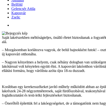
Aktuális
Belföld
Gelencsér Attila
Kaposvár
Zselic
Saját lakrészekben méltóságteljes, önálló életet biztosítanak a fogya
alá.
– Mozgásomban korlátozva vagyok, de belül bajnokként futok! – oszt
új kaposvári otthonába.
– Nagyon kényelmes a helyem, csak néhány dologban van szükségemre se
lakótárssal volt kénytelen együtt élni. A kaposvári lakóotthon váróli
ellátási formára, hogy várólista azóta újra 18-ra duzzadt.
Korábban egy kerekesszékeket javító műhely működött abban az épület
lakrészek 24-28 négyzetméteresek, saját fürdőszobával, teakonyhával 
foglalkoztatást és testi-lelki fejlesztéseket biztosítanak.
– Önerőből építettük fel a lakóegységeket, de a támogatóink nem ha