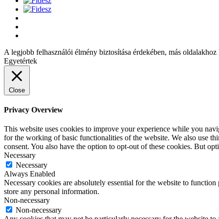
A legjobb felhasználói élmény biztosítása érdekében, más oldalakhoz 
Egyetértek
Close
Privacy Overview
This website uses cookies to improve your experience while you naviga
for the working of basic functionalities of the website. We also use t
consent. You also have the option to opt-out of these cookies. But op
Necessary
Necessary
Always Enabled
Necessary cookies are absolutely essential for the website to function 
store any personal information.
Non-necessary
Non-necessary
Any cookies that may not be particularly necessary for the website to 