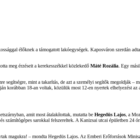
tékossággal élőknek a támogatott lakóegységek. Kaposváron szerdán adtak
otta meg érzéseit a kerekesszékkel közlekedő
Máté Rozália
. Egy mási
gítségre, mint a takarítás, de azt a személyi segítők megoldják – mon
stáján korábban 18-an voltak, közülük most 12-en nyertek elhelyezést a
szárnyban, amit most átalakítottak, mutatta be
Hegedüs Lajos
, a Mo
és számítógépes sarokkal felszereltek. A Kanizsai utcai épületben 24 ó
gytak magukra! – mondta Hegedüs Lajos. Az Emberi Erőforrások Minisz