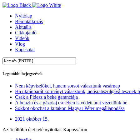
Nyitólap
Bemutatkozás
Aktuális
Cikkajánló
Videók
Vlog
Kapcsolat
Legutóbbi bejegyzések
Nem képviselőket, hanem sorsot választunk vasárnap
Ha ukránbarát kormányt választunk, adósrabszolgává tesznek 
Csak a Fidesz a béke garanciája
A benzin és a gázolaj esetében is védett árat vezettünk be
Sokkot okozhat a kutakon Magyar Péter megállapodása
2021 október 15.
Az önállóbb élet felé nyitottak Kaposváron