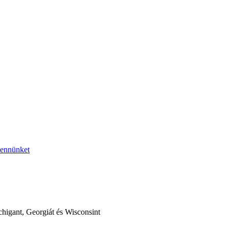
bennünket
higant, Georgiát és Wisconsint