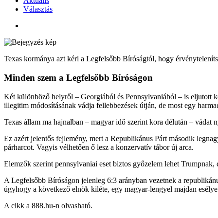
Aktuális
Választás
Texas kormánya azt kéri a Legfelsőbb Bíróságtól, hogy érvényteleníts
Minden szem a Legfelsőbb Bíróságon
Két különböző helyről – Georgiából és Pennsylvaniából – is eljutott ko
illegitim módosításának vádja fellebbezések útján, de most egy harmad
Texas állam ma hajnalban – magyar idő szerint kora délután – vádat ny
Ez azért jelentős fejlemény, mert a Republikánus Párt második legna
párharcot. Vagyis vélhetően ő lesz a konzervatív tábor új arca.
Elemzők szerint pennsylvaniai eset biztos győzelem lehet Trumpnak, 
A Legfelsőbb Bíróságon jelenleg 6:3 arányban vezetnek a republikánus 
úgyhogy a következő elnök kiléte, egy magyar-lengyel majdan esélye
A cikk a 888.hu-n olvasható.