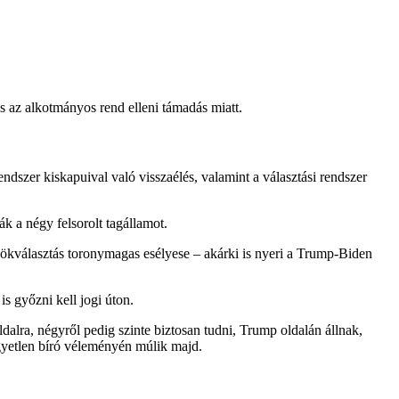
s az alkotmányos rend elleni támadás miatt.
endszer kiskapuival való visszaélés, valamint a választási rendszer
k a négy felsorolt tagállamot.
nökválasztás toronymagas esélyese – akárki is nyeri a Trump-Biden
s győzni kell jogi úton.
dalra, négyről pedig szinte biztosan tudni, Trump oldalán állnak,
gyetlen bíró véleményén múlik majd.