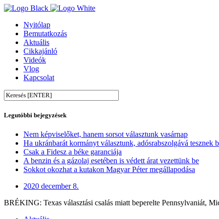
Nyitólap
Bemutatkozás
Aktuális
Cikkajánló
Videók
Vlog
Kapcsolat
Legutóbbi bejegyzések
Nem képviselőket, hanem sorsot választunk vasárnap
Ha ukránbarát kormányt választunk, adósrabszolgává tesznek 
Csak a Fidesz a béke garanciája
A benzin és a gázolaj esetében is védett árat vezettünk be
Sokkot okozhat a kutakon Magyar Péter megállapodása
2020 december 8.
BRÉKING: Texas választási csalás miatt beperelte Pennsylvaniát, Mic