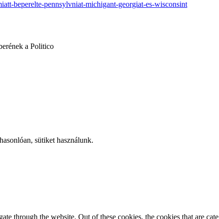
miatt-beperelte-pennsylvniat-michigant-georgiat-es-wisconsint
erének a Politico
hasonlóan, sütiket használunk.
te through the website. Out of these cookies, the cookies that are cate