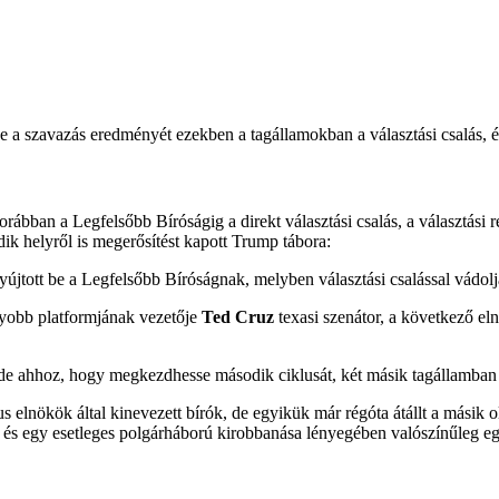
e a szavazás eredményét ezekben a tagállamokban a választási csalás, é
rábban a Legfelsőbb Bíróságig a direkt választási csalás, a választási r
ik helyről is megerősítést kapott Trump tábora:
újtott be a Legfelsőbb Bíróságnak, melyben választási csalással vádoljá
gyobb platformjának vezetője
Ted Cruz
texasi szenátor, a következő el
de ahhoz, hogy megkezdhesse második ciklusát, két másik tagállamban i
elnökök által kinevezett bírók, de egyikük már régóta átállt a másik ol
 és egy esetleges polgárháború kirobbanása lényegében valószínűleg e