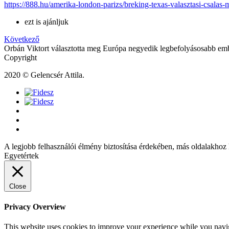
https://888.hu/amerika-london-parizs/breking-texas-valasztasi-csalas-
ezt is ajánljuk
Következő
Orbán Viktort választotta meg Európa negyedik legbefolyásosabb emb
Copyright
2020 © Gelencsér Attila.
A legjobb felhasználói élmény biztosítása érdekében, más oldalakhoz 
Egyetértek
Close
Privacy Overview
This website uses cookies to improve your experience while you naviga