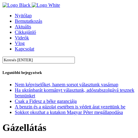
Nyitólap
Bemutatkozás
Aktuális
Cikkajánló
Videók
Vlog
Kapcsolat
Legutóbbi bejegyzések
Nem képviselőket, hanem sorsot választunk vasárnap
Ha ukránbarát kormányt választunk, adósrabszolgává tesznek
bennünket
Csak a Fidesz a béke garanciája
A benzin és a gázolaj esetében is védett árat vezettünk be
Sokkot okozhat a kutakon Magyar Péter megállapodása
Gázellátás