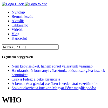
Nyitólap
Bemutatkozás
Aktuális
Cikkajánló
Videók
Vlog
Kapcsolat
Legutóbbi bejegyzések
Nem képviselőket, hanem sorsot választunk vasárnap
Ha ukránbarát kormányt választunk, adósrabszolgává tesznek
bennünket
Csak a Fidesz a béke garanciája
A benzin és a gázolaj esetében is védett árat vezettünk be
Sokkot okozhat a kutakon Magyar Péter megállapodása
WHO