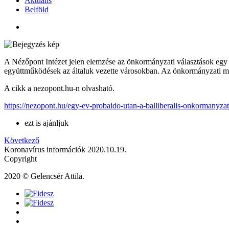
Aktuális
Belföld
A Nézőpont Intézet jelen elemzése az önkormányzati választások egy é
együttműködések az általuk vezette városokban. Az önkormányzati m
A cikk a nezopont.hu-n olvasható.
https://nezopont.hu/egy-ev-probaido-utan-a-balliberalis-onkormanyza
ezt is ajánljuk
Következő
Koronavírus információk 2020.10.19.
Copyright
2020 © Gelencsér Attila.