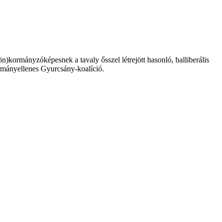
)kormányzóképesnek a tavaly ősszel létrejött hasonló, balliberális
rmányellenes Gyurcsány-koalíció.