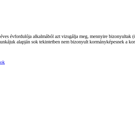
ves évfordulója alkalmából azt vizsgálja meg, mennyire bizonyultak (ön
unkájuk alapján sok tekintetben nem bizonyult kormányképesnek a ko
tok