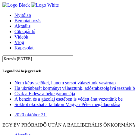
Nyitólap
Bemutatkozás
Aktuális
Cikkajánló
Videók
Vlog
Kapcsolat
Legutóbbi bejegyzések
Nem képviselőket, hanem sorsot választunk vasárnap
Ha ukránbarát kormányt választunk, adósrabszolgává tesznek 
Csak a Fidesz a béke garanciája
A benzin és a gázolaj esetében is védett árat vezettünk be
Sokkot okozhat a kutakon Magyar Péter megállapodása
2020 október 21.
EGY ÉV PRÓBAIDŐ UTÁN A BALLIBERÁLIS ÖNKORMÁN