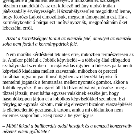
gyengítené a parlament tekintélyét, a működéshez szükséges
bizalom maradékát és az ezt kifejező néhány utolsó íratlan
játékszabály érvényességét. Házszabályszerűen megoldható lenne,
hogy Korózs Lajost elmozdítsuk, mégsem támogatnám ezt. Ha a
kormánykoalíció pártjai ezt indítványoznák, megpróbálnám őket
lebeszélni erről.
– Azzal a korrektséggel fordul az ellenzék felé, amellyel az ellenzék
soha nem fordul a kormánypártok felé.
– Nem morális kérdésként tekintek erre, miközben természetesen az
is. Amikor például a Jobbik képviselői – a többség által elfogadott
szabályokkal szemben – magánvádas ügyben a fideszes parlamenti
képviselő kiadatása mellett szavaznak, miközben öt perccel
korábban ugyanolyan típusú ügyben az ellenzéki képviselő
mentelmi jogának a fenntartása mellett nyomtak gombot, akkor a
Jobbik egyrészt önmagáról állít ki bizonyítványt, másrészt meg a
tűzzel játszik, mert hátha egyszer valakinek eszébe jut, hogy
hasonlóképpen járjon el a jobbikos képviselőkkel szemben. Ezt
tényleg az egymás közötti, már rég elveszett bizalom visszaépítését
is ellehetetlenítő gesztusnak tartom, amit a mi oldalunkon nem
érdemes szaporítani. Elég rossz a helyzet így is.
– Miből fakad a balliberális oldal hazájuk és a nemzeti konzervatív
nézetek elleni gyűlölete?