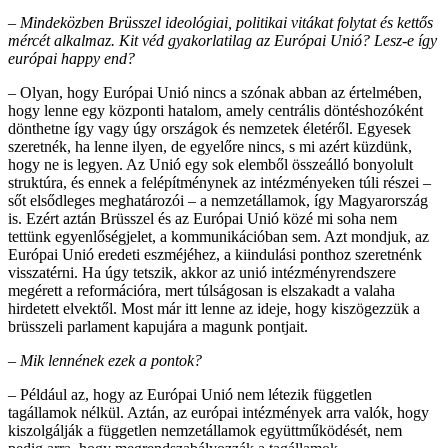
– Mindeközben Brüsszel ideológiai, politikai vitákat folytat és kettős
mércét alkalmaz. Kit véd gyakorlatilag az Európai Unió? Lesz-e így
európai happy end?
– Olyan, hogy Európai Unió nincs a szónak abban az értelmében,
hogy lenne egy központi hatalom, amely centrális döntéshozóként
dönthetne így vagy úgy országok és nemzetek életéről. Egyesek
szeretnék, ha lenne ilyen, de egyelőre nincs, s mi azért küzdünk,
hogy ne is legyen. Az Unió egy sok elemből összeálló bonyolult
struktúra, és ennek a felépítménynek az intézményeken túli részei –
sőt elsődleges meghatározói – a nemzetállamok, így Magyarország
is. Ezért aztán Brüsszel és az Európai Unió közé mi soha nem
tettünk egyenlőségjelet, a kommunikációban sem. Azt mondjuk, az
Európai Unió eredeti eszméjéhez, a kiindulási ponthoz szeretnénk
visszatérni. Ha úgy tetszik, akkor az unió intézményrendszere
megérett a reformációra, mert túlságosan is elszakadt a valaha
hirdetett elvektől. Most már itt lenne az ideje, hogy kiszögezzük a
brüsszeli parlament kapujára a magunk pontjait.
– Mik lennének ezek a pontok?
– Például az, hogy az Európai Unió nem létezik független
tagállamok nélkül. Aztán, az európai intézmények arra valók, hogy
kiszolgálják a független nemzetállamok együttműködését, nem