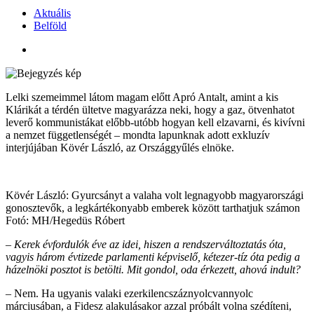
Aktuális
Belföld
Lelki szemeimmel látom magam előtt Apró Antalt, amint a kis
Klárikát a térdén ültetve magyarázza neki, hogy a gaz, ötvenhatot
leverő kommunistákat előbb-utóbb hogyan kell elzavarni, és kivívni
a nemzet függetlenségét – mondta lapunknak adott exkluzív
interjújában Kövér László, az Országgyűlés elnöke.
Kövér László: Gyurcsányt a valaha volt legnagyobb magyarországi
gonosztevők, a legkártékonyabb emberek között tarthatjuk számon
Fotó: MH/Hegedüs Róbert
– Kerek évfordulók éve az idei, hiszen a rendszerváltoztatás óta,
vagyis három évtizede parlamenti képviselő, kétezer-tíz óta pedig a
házelnöki posztot is betölti. Mit gondol, oda érkezett, ahová indult?
– Nem. Ha ugyanis valaki ezerkilencszáznyolcvannyolc
márciusában, a Fidesz alakulásakor azzal próbált volna szédíteni,