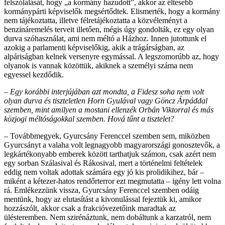
felszólalását, hogy „a kormány hazudott”, akkor az éltesebb
kormánypárti képviselők megsértődtek. Elismerték, hogy a kormány
nem tájékoztatta, illetve félretájékoztatta a közvéleményt a
benzináremelés terveit illetően, mégis úgy gondolták, ez egy olyan
durva szóhasználat, ami nem méltó a Házhoz. Innen jutottunk el
azokig a parlamenti képviselőkig, akik a trágárságban, az
alpáriságban kelnek versenyre egymással. A legszomorúbb az, hogy
olyanok is vannak közöttük, akiknek a személyi száma nem
egyessel kezdődik.
– Egy korábbi interjújában azt mondta, a Fidesz soha nem volt
olyan durva és tiszteletlen Horn Gyulával vagy Göncz Árpáddal
szemben, mint amilyen a mostani ellenzék Orbán Viktorral és más
közjogi méltóságokkal szemben. Hová tűnt a tisztelet?
– Továbbmegyek, Gyurcsány Ferenccel szemben sem, miközben
Gyurcsányt a valaha volt legnagyobb magyarországi gonosztevők, a
legkártékonyabb emberek között tarthatjuk számon, csak azért nem
egy sorban Szálasival és Rákosival, mert a történelmi feltételek
eddig nem voltak adottak számára egy jó kis prolidikihez, bár –
miként a kétezer-hatos rendőrterror ezt megmutatta – igény lett volna
rá. Emlékezzünk vissza, Gyurcsány Ferenccel szemben odáig
mentünk, hogy az elutasítást a kivonulással fejeztük ki, amikor
hozzászólt, akkor csak a frakcióvezetőink maradtak az
ülésteremben. Nem szirénáztunk, nem dobáltunk a karzatról, nem