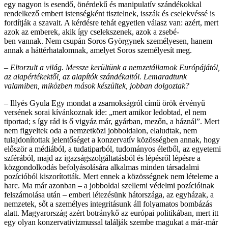
egy nagyon is esendő, önérdekű és manipulatív szándékokkal
rendelkező embert istenségként tisztelnek, isszák és cselekvéssé is
fordítják a szavait. A kérdésre tehát egyetlen válasz van: azért, mert
azok az emberek, akik így cselekszenek, azok a zsebé-
ben vannak. Nem csupán Soros Györgynek személyesen, hanem
annak a háttérhatalomnak, amelyet Soros személyesít meg.
– Eltorzult a világ. Messze kerültünk a nemzetállamok Európájától,
az alapértékektől, az alapítók szándékaitól. Lemaradtunk
valamiben, miközben mások készültek, jobban dolgoztak?
– Illyés Gyula Egy mondat a zsarnokságról című örök érvényű
versének sorai kívánkoznak ide: „mert amikor ledobtad, el nem
tipor­tad; s így rád is ő vigyáz már, gyárban, mezőn, a háznál”. Mert
nem figyeltek oda a nemzetközi jobboldalon, elaludtak, nem
tulajdonítottak jelentőséget a konzervatív közösségben annak, hogy
először a médiából, a tudatiparból, tudományos életből, az egyetemi
szférából, majd az igazságszolgáltatásból és lépésről lépésre a
közgondolkodás befolyásolására alkalmas minden társadalmi
pozícióból kiszorították. Mert ennek a közösségnek nem lételeme a
harc. Ma már azonban – a jobboldal szellemi védelmi pozícióinak
felszámolása után – emberi létezésünk hátországa, az egyházak, a
nemzetek, sőt a személyes integritásunk áll folyamatos bombázás
alatt. Magyarország azért botránykő az európai politikában, mert itt
egy olyan konzervativizmussal találják szembe magukat a már-már