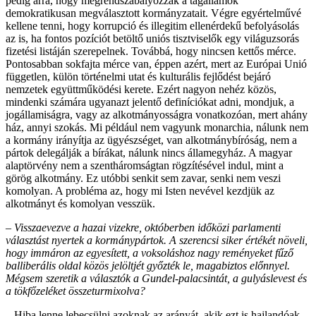
pedig arra, hogy megrendszabályozzák a tagállamok
demokratikusan megválasztott kormányzatait. Végre egyértelművé
kellene tenni, hogy korrupció és illegitim ellenérdekű befolyásolás
az is, ha fontos pozíciót betöltő uniós tisztviselők egy világuzsorás
fize­tési listáján szerepelnek. Továbbá, hogy nincsen kettős mérce.
Pontosabban sokfajta mérce van, éppen azért, mert az Európai Unió
független, külön történelmi utat és kulturális fejlődést bejáró
nemzetek együttműködési kerete. Ezért nagyon nehéz közös,
mindenki számára ugyanazt jelentő definíciókat adni, mondjuk, a
jogállamiságra, vagy az alkotmányosságra vonatkozóan, mert ahány
ház, annyi szokás. Mi például nem vagyunk monarchia, nálunk nem
a kormány irányítja az ügyészséget, van alkotmánybíróság, nem a
pártok delegálják a bírákat, nálunk nincs államegyház. A magyar
alaptörvény nem a szentháromságtan rögzítésével indul, mint a
görög alkotmány. Ez utóbbi senkit sem zavar, senki nem veszi
komolyan. A probléma az, hogy mi Isten nevével kezdjük az
alkotmányt és komolyan vesszük.
– Visszaevezve a hazai vizekre, októberben időközi parlamenti
választást nyertek a kormánypártok. A szerencsi siker értékét növeli,
hogy immáron az egyesített, a voksoláshoz nagy reményeket fűző
balliberális oldal közös jelöltjét győzték le, magabiztos előnnyel.
Mégsem szeretik a választók a Gundel-palacsintát, a gulyáslevest és
a tökfőzeléket összeturmixolva?
– Hiba lenne lebecsülni azoknak az arányát, akik ezt is hajlandóak