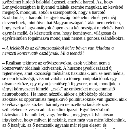
győzelmet hirdető baloldal ágensei, amelyik harcol. Az, hogy
Lengyelországban is ilyennel találták szembe magukat, az kevésbé
meglepő, mondjuk, abból a szempontból, hogy a harcoló
Szolidaritás, a harcoló Lengyelország történelmi élményei még
elevenebbek, mint ötvenhat Magyarországáé. Talán nem véletlen,
hogy ezek a hagyományok éppen ezt a két országot rendelték ismét
egymás mellé, és késztették arra, hogy keményen, világosan és
egyértelműen fogalmazva mondjanak nemet a gonosz szándékokra.
– A jelekből és az elhangzottakból ítélve bőven van feladata a
nemzeti konzervatív osztálynak. Mi a teendő?
– Reálisan tekintve az erőviszonyokra, azok valóban nem a
konzervatív oldalnak kedveznek. A huszonegyedik század új
fejleménye, amit közösségi médiának hazudnak, ami se nem média,
se nem közösségi, viszont valóban a tömegmanipulációnak egy
olyan eszköze, egy olyan jelentőségű fegyvere, mint, mondjuk, a
tárgyi környezetet kímélő, „csak” az embereket megsemmisítő
neutronbomba. Ha innen nézzük, akkor a jobbközép oldalon
azoknak az opportunista megalkuvó politikusoknak van igazuk, akik
kávékavargatás közben bármilyen nemzetközi tanácskozás
szünetében szívesen adnak nekünk igazat. Együttérzésükről
biztosítanak bennünket, vagy fordítva, megjegyzik bánatosan
irigykedve, hogy milyen jó nekünk, mert még van miért küzdenünk,
az ő hazájuk, az ő nemzetük ugyanis már régen elesett, és