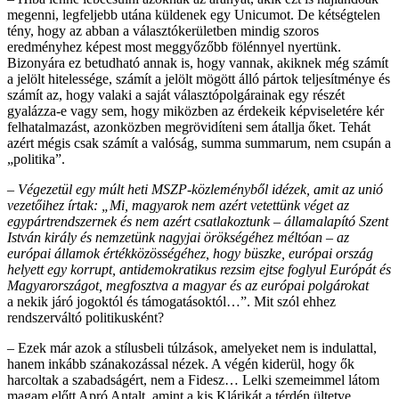
megenni, legfeljebb utána küldenek egy Unicumot. De kétségtelen
tény, hogy az abban a választókerületben mindig szoros
eredményhez képest most meg­győzőbb fölénnyel nyertünk.
Bizonyára ez betudható annak is, hogy vannak, akiknek még számít
a jelölt hitelessége, számít a jelölt mögött álló pártok teljesítménye és
számít az, hogy valaki a saját választópolgárainak egy részét
gyalázza-e vagy sem, hogy miközben az érdekeik képviseletére kér
felhatalmazást, azonközben megrövidíteni sem átallja őket. Tehát
azért mégis csak számít a valóság, summa summarum, nem csupán a
„politika”.
– Végezetül egy múlt heti MSZP-közleményből idézek, amit az unió
vezetőihez írtak: „Mi, magyarok nem azért vetettünk véget az
egypártrendszernek és nem azért csatlakoztunk – államalapító Szent
István király és nemzetünk nagyjai örökségéhez méltóan – az
európai államok értékközösségéhez, hogy büszke, európai ország
helyett egy korrupt, antidemokratikus rezsim ejtse foglyul Európát és
Magyarországot, megfosztva a magyar és az európai polgárokat
a nekik járó jogoktól és támogatásoktól…”. Mit szól ehhez
rendszerváltó politikusként?
– Ezek már azok a stílusbeli túlzások, amelyeket nem is indulattal,
hanem inkább szánakozással nézek. A végén kiderül, hogy ők
harcoltak a szabadságért, nem a Fidesz… Lelki szemeimmel látom
magam előtt Apró Antalt, amint a kis Klárikát a térdén ültetve