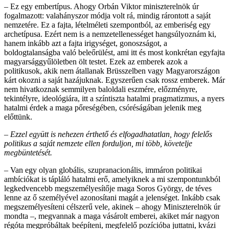
– Ez egy embertípus. Ahogy Orbán Viktor miniszterelnök úr
fogalmazott: valahányszor módja volt rá, mindig rárontott a saját
nemzetére. Ez a fajta, lételméleti szempontból, az emberiség egy
archetípusa. Ezért nem is a nemzetellenességet hangsúlyoznám ki,
hanem inkább azt a fajta irigységet, gonoszságot, a
boldogtalanságba való beleőrülést, ami itt és most konkrétan egyfajta
magyarsággyűlöletben ölt testet. Ezek az emberek azok a
politikusok, akik nem átallanak Brüsszelben vagy Magyarországon
kárt okozni a saját hazájuknak. Egyszerűen csak rossz emberek. Már
nem hivatkoznak semmilyen baloldali eszmére, előzményre,
tekintélyre, ideológiára, itt a színtiszta hatalmi pragmatizmus, a nyers
hatalmi érdek a maga pőreségében, csóréságában jelenik meg
előttünk.
– Ezzel együtt is nehezen érthető és elfogadhatatlan, hogy felelős
politikus a saját nemzete ellen forduljon, mi több, követelje
megbüntetését.
– Van egy olyan globális, szupranacionális, immáron politikai
ambíciókat is tápláló hatalmi erő, amelyiknek a mi szempontunkból
legkedvencebb megszemélyesítője maga Soros György, de téves
lenne az ő személyével azonosítani magát a jelenséget. Inkább csak
megszemélyesíteni célszerű vele, akinek – ahogy Miniszterelnök úr
mondta –, megvannak a maga vásárolt emberei, akiket már nagyon
régóta megpróbáltak beépíteni, megfelelő pozíció­ba juttatni, kvázi