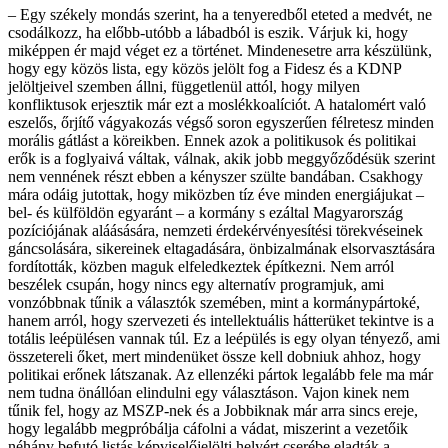
– Egy székely mondás szerint, ha a tenyeredből eteted a medvét, ne
csodálkozz, ha előbb-utóbb a lábadból is eszik. Várjuk ki, hogy
miképpen ér majd véget ez a történet. Mindenesetre arra készülünk,
hogy egy közös lista, egy közös jelölt fog a Fidesz és a KDNP
jelöltjeivel szemben állni, függetlenül attól, hogy milyen
konfliktusok erjesztik már ezt a moslékkoalí­ciót. A hatalomért való
eszelős, őrjítő vágyakozás végső soron egyszerűen félretesz minden
morális gátlást a köreikben. Ennek azok a politikusok és politikai
erők is a foglyaivá váltak, válnak, akik jobb meggyőződésük szerint
nem vennének részt ebben a kényszer szülte bandában. Csakhogy
mára odáig jutottak, hogy miközben tíz éve minden energiájukat –
bel- és külföldön egyaránt – a kormány s ezáltal Magyarország
pozíciójának aláásására, nemzeti érdekérvényesítési törekvéseinek
gáncsolására, sikereinek eltagadására, önbizalmának elsorvasztására
fordították, közben maguk elfeledkeztek építkezni. Nem arról
beszélek csupán, hogy nincs egy alternatív programjuk, ami
vonzóbbnak tűnik a választók szemében, mint a kormánypártoké,
hanem arról, hogy szervezeti és intellektuális hátterüket tekintve is a
totális leépülésen vannak túl. Ez a leépülés is egy olyan tényező, ami
összetereli őket, mert mindenüket össze kell dobniuk ahhoz, hogy
politikai erőnek látszanak. Az ellenzéki pártok legalább fele ma már
nem tudna önállóan elindulni egy választáson. Vajon kinek nem
tűnik fel, hogy az MSZP-nek és a Jobbiknak már arra sincs ereje,
hogy legalább megpróbálja cáfolni a vádat, miszerint a vezetőik
néhány befutó listás képviselőjelölti helyért cserébe eladták a