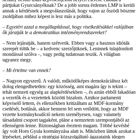
pártjukat Gyurcsányéknak? De a jobb sorsra érdemes LMP is kerüli
annak a kérdésnek a megválaszolását, hogy vajon az őszödi böszme
zsoldjában mihez képest is lesz más a politika.
– Egyetért azzal a megállapítással, hogy viselkedésükkel valójában
ők járatják le a demokratikus intézményrendszereket?
– Nem lejáratják, hanem szétverik. Ebben vagy a hasznos idióták
szerepét töltik be – a kedvenc szerzőjüknek, Leninnek tulajdonított
mondással szólva –, vagy pedig tudatosan teszik. A világban
ugyanez megy.
– Mi értelme van ennek?
– Nagyon egyszerű. A valódi, működőképes demokráciához két
dolog elengedhetetlen: egy közösség, ami magára így is tekint –
tehát nemzeti egység az alapkérdésekben –, és aztán ebből fakadóan
a vezetők és a vezetettek közötti bizalom. Amikor parlamenti
képviselő lettem, és ellenzékben kritizáltam az MDF-kormány
csetlését, botlását, akkor bennem fel sem vetődött, hogy az MDF
vezette kormánykoalíció nekem személyesen, vagy valamely
társadalmi csoport tagjaként, pláne a nemzetem szempontjából az
ellenségem lenne. Biztonságban éreztem magam. Többé kevésbé
így volt Horn Gyula kormányzása alatt is. Miközben láttuk azokat a
lépéseket, például a stratégiai közszolgáltató ágazataink idegen