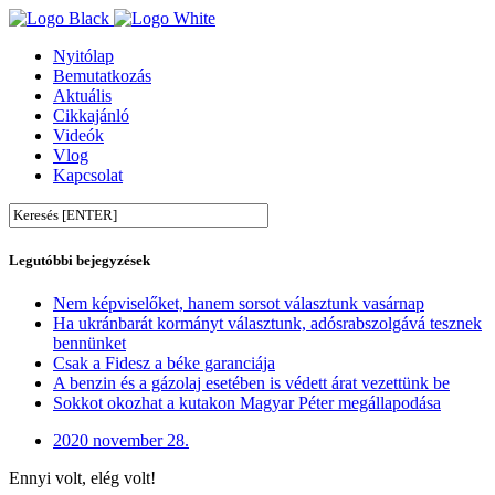
Nyitólap
Bemutatkozás
Aktuális
Cikkajánló
Videók
Vlog
Kapcsolat
Legutóbbi bejegyzések
Nem képviselőket, hanem sorsot választunk vasárnap
Ha ukránbarát kormányt választunk, adósrabszolgává tesznek
bennünket
Csak a Fidesz a béke garanciája
A benzin és a gázolaj esetében is védett árat vezettünk be
Sokkot okozhat a kutakon Magyar Péter megállapodása
2020 november 28.
Ennyi volt, elég volt!