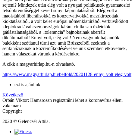
sejteni? Mindezek után elég volt a nyugati politikusok gyarmatosító
felsőbbrendűséggel kevert sunyi képmutatásából. Elég volt a
maoistákból liberálisokká és konzervatívokká maszkírozottak
kioktatásaiból, a volt kelet-európai nómenklatúrából verbuválódott
kleptokráciával ezen országok kárára cinikusan üzletelők
gátlástalanságából, a „tolerancia” bajnokainak aberrált
diktátumaiból! Ennyi volt, elég volt! Nem vagyunk hajlandók
balekként szótlanul tűrni azt, amit Brüsszelből ezeknek a
senkiháziaknak a közreműködésével velünk szemben elkövetnek,
hanem válaszokat várunk a kérdéseinkre.
A cikk a magyarhirlap.hu-n olvasható.
https://www.magyarhirlap.hu/belfold/20201128-ennyi-volt-eleg-volt
ezt is ajánljuk
Következő
Orbán Viktor: Hamarosan regisztrálni lehet a koronavírus elleni
vakcinára
Copyright
2020 © Gelencsér Attila.