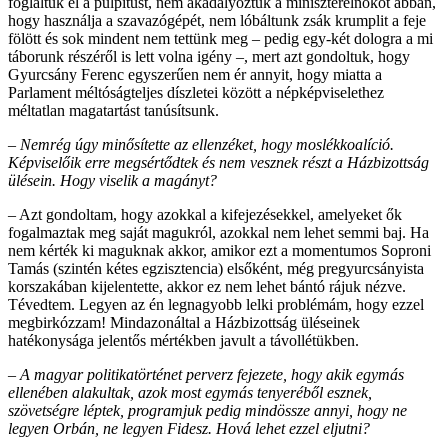
foglaltuk el a pulpitust, nem akadályoztuk a miniszterelnököt abban,
hogy használja a szavazógépét, nem lóbáltunk zsák krumplit a feje
fölött és sok mindent nem tettünk meg – pedig egy-két dologra a mi
táborunk részéről is lett volna igény –, mert azt gondoltuk, hogy
Gyurcsány Ferenc egyszerűen nem ér annyit, hogy miatta a
Parlament méltóságteljes díszletei között a népképviselethez
méltatlan magatartást tanúsítsunk.
– Nemrég úgy minősítette az ellenzéket, hogy moslékkoalíció.
Képviselőik erre megsértődtek és nem vesznek részt a Házbizottság
ülésein. Hogy viselik a magányt?
– Azt gondoltam, hogy azokkal a kifejezésekkel, amelyeket ők
fogalmaztak meg saját magukról, azokkal nem lehet semmi baj. Ha
nem kérték ki maguknak akkor, amikor ezt a momentumos Soproni
Tamás (szintén kétes egzisztencia) elsőként, még pregyurcsányista
korszakában kijelentette, akkor ez nem lehet bántó rájuk nézve.
Tévedtem. Legyen az én legnagyobb lelki problémám, hogy ezzel
megbirkózzam! Mindazonáltal a Házbizottság ülései­nek
hatékonysága jelentős mértékben javult a távollétükben.
– A magyar politikatörténet perverz fejezete, hogy akik egymás
ellenében alakultak, azok most egymás tenyeréből esznek,
szövetségre léptek, programjuk pedig mindössze annyi, hogy ne
legyen Orbán, ne legyen Fidesz. Hová lehet ezzel eljutni?