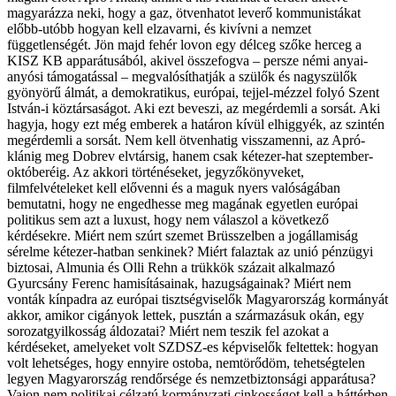
magyarázza neki, hogy a gaz, ötvenhatot leverő kommunistákat
előbb-utóbb hogyan kell elzavarni, és kivívni a nemzet
függetlenségét. Jön majd fehér lovon egy délceg szőke herceg a
KISZ KB apparátusából, akivel összefogva – persze némi anyai-
anyósi támogatással – megvalósíthatják a szülők és nagyszülők
gyönyörű álmát, a demokratikus, európai, tejjel-mézzel folyó Szent
István-i köztársaságot. Aki ezt beveszi, az megérdemli a sorsát. Aki
hagyja, hogy ezt még emberek a határon kívül elhiggyék, az szintén
megérdemli a sorsát. Nem kell ötvenhatig visszamenni, az Apró-
klánig meg Dobrev elvtársig, hanem csak kétezer-hat szeptember-
októberéig. Az akkori történéseket, jegyzőkönyveket,
filmfelvételeket kell elővenni és a maguk nyers valóságában
bemutatni, hogy ne engedhesse meg magának egyetlen európai
politikus sem azt a luxust, hogy nem válaszol a következő
kérdésekre. Miért nem szúrt szemet Brüsszelben a jogállamiság
sérelme kétezer-hatban senkinek? Miért falaztak az unió pénzügyi
biztosai, Almunia és Olli Rehn a trükkök százait alkalmazó
Gyurcsány Ferenc hamisításainak, hazugságainak? Miért nem
vonták kínpadra az európai tisztségviselők Magyarország kormányát
akkor, amikor cigányok lettek, pusztán a származásuk okán, egy
sorozatgyilkosság áldozatai? Miért nem teszik fel azokat a
kérdéseket, amelyeket volt SZDSZ-es képviselők feltettek: hogyan
volt lehetséges, hogy ennyire ostoba, nemtörődöm, tehetségtelen
legyen Magyarország rendőrsége és nemzetbiztonsági apparátusa?
Vajon nem politikai célzatú kormányzati cinkosságot kell a háttérben