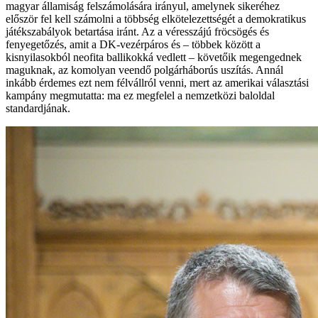
magyar államiság felszámolására irányul, amelynek sikeréhez
először fel kell számolni a többség elkötelezettségét a demokratikus
játékszabályok betartása iránt. Az a véresszájú fröcsögés és
fenyegetőzés, amit a DK-vezérpáros és – többek között a
kisnyilasokból neofita ballikokká vedlett – követőik megengednek
maguknak, az komolyan veendő polgárháborús uszítás. Annál
inkább érdemes ezt nem félvállról venni, mert az amerikai választási
kampány megmutatta: ma ez megfelel a nemzetközi baloldal
standardjának.