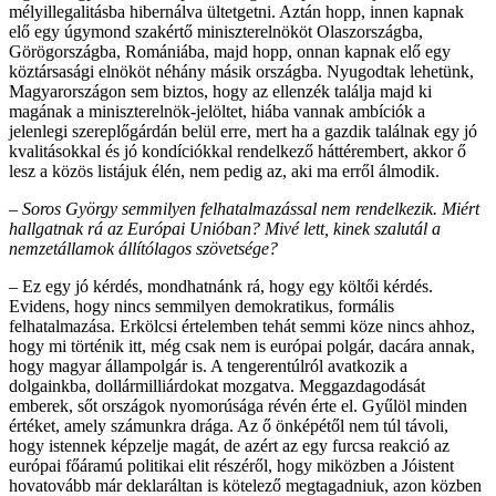
mélyillegalitásba hibernálva ültetgetni. Aztán hopp, innen kapnak
elő egy úgymond szakértő miniszterelnököt Olaszországba,
Görögországba, Romániába, majd hopp, onnan kapnak elő egy
köztársasági elnököt néhány másik országba. Nyugodtak lehetünk,
Magyarországon sem biztos, hogy az ellenzék találja majd ki
magának a miniszterelnök-jelöltet, hiába vannak ambíciók a
jelenlegi szereplőgárdán belül erre, mert ha a gazdik találnak egy jó
kvalitásokkal és jó kondíciókkal rendelkező háttérembert, akkor ő
lesz a közös listájuk élén, nem pedig az, aki ma erről álmodik.
– Soros György semmilyen felhatalmazással nem rendelkezik. Miért
hallgatnak rá az Európai Unióban? Mivé lett, kinek szalutál a
nemzetállamok állítólagos szövetsége?
– Ez egy jó kérdés, mondhatnánk rá, hogy egy költői kérdés.
Evidens, hogy nincs semmilyen demokratikus, formális
felhatalmazása. Erkölcsi értelemben tehát semmi köze nincs ahhoz,
hogy mi történik itt, még csak nem is európai polgár, dacára annak,
hogy magyar állampolgár is. A tengerentúlról avatkozik a
dolgainkba, dollármilliárdokat mozgatva. Meggazdagodását
emberek, sőt országok nyomorúsága révén érte el. Gyűlöl minden
értéket, amely számunkra drága. Az ő önképétől nem túl távoli,
hogy istennek képzelje magát, de azért az egy furcsa reakció az
európai főáramú politikai elit részéről, hogy miközben a Jóistent
hovatovább már deklaráltan is kötelező megtagadniuk, azon közben