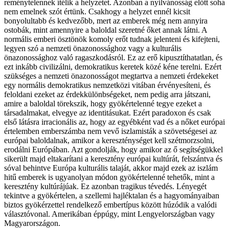
reménytelennek ítélik a helyzetet. Azonban a nyilvánosság előtt soha
nem emelnek szót értünk. Csakhogy a helyzet ennél kicsit
bonyolultabb és kedvezőbb, mert az emberek még nem annyira
ostobák, mint amennyire a baloldal szeretné őket annak látni. A
normális emberi ösztönök komoly erőt tudnak jelenteni és kifejteni,
legyen szó a nemzeti önazonossághoz vagy a kulturális
önazonossághoz való ragaszkodásról. Ez az erő kipusztíthatatlan, és
ezt inkább civilizálni, demokratikus keretek közé kéne terelni. Ezért
szükséges a nemzeti önazonosságot megtartva a nemzeti érdekeket
egy normális demokratikus nemzetközi vitában érvényesíteni, és
feloldani ezeket az érdekkülönbségeket, nem pedig arra játszani,
amire a baloldal törekszik, hogy gyökértelenné tegye ezeket a
társadalmakat, elvegye az identitásukat. Ezért paradoxon és csak
első látásra irracionális az, hogy az egyébként vad és a nőket európai
értelemben emberszámba nem vevő iszlamisták a szövetségesei az
európai baloldalnak, amikor a kereszténységet kell szétmorzsolni,
erodálni Európában. Azt gondolják, hogy amikor az ő segítségükkel
sikerült majd eltakarítani a keresztény európai kultúrát, felszántva és
sóval behintve Európa kulturális talaját, akkor majd ezek az iszlám
hitű emberek is ugyanolyan módon gyökértelenné tehetők, mint a
keresztény kultúrájúak. Ez azonban tragikus tévedés. Lényegét
tekintve a gyökértelen, a szellemi hajléktalan és a hagyományaiban
biztos gyökérzettel rendelkező embertípus között húzódik a valódi
választóvonal. Amerikában éppúgy, mint Lengyelországban vagy
Magyarországon.