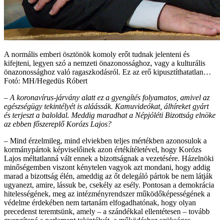
A normális emberi ösztönök komoly erőt tudnak jelenteni és
kifejteni, legyen szó a nemzeti önazonossághoz, vagy a kulturális
önazonossághoz való ragaszkodásról. Ez az erő kipusztíthatatlan…
Fotó: MH/Hegedüs Róbert
– A koronavírus-járvány alatt ez a gyengítés folyamatos, amivel az
egészségügy tekintélyét is aláássák. Kamuvideókat, álhíreket gyárt
és terjeszt a baloldal. Meddig maradhat a Népjóléti Bizottság elnöke
az ebben főszereplő Korózs Lajos?
– Mind érzelmileg, mind elviekben teljes mértékben azonosulok a
kormánypártok képviselőinek azon értékítéletével, hogy Korózs
Lajos méltatlanná vált ennek a bizottságnak a vezetésére. Házelnöki
minőségemben viszont kénytelen vagyok azt mondani, hogy addig
marad a bizottság élén, ameddig az őt delegáló pártok be nem látják
ugyanezt, amire, lássuk be, csekély az esély. Pontosan a demokrácia
hitelességének, meg az intézményrendszer működőképességének a
védelme érdekében nem tartanám elfogadhatónak, hogy olyan
precedenst teremtsünk, amely – a szándékkal ellentétesen – tovább