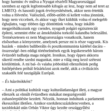
hogy harminc év múlva a Nyugat részéről Magyarországgal
szemben az egyik legfontosabb kifogás az lesz, hogy nem ad teret az
LMBTQ- és hasonló jogok érvényesítésének, akkor nem értettük
volna a fölvetést. Valószínű, előbb-utóbb rá kellett volna jönnünk,
hogy nem viccelnek, és akkor vagy őket küldtük volna el melegebb
éghajlatra, vagy többen úgy döntöttünk volna, hogy inkább
megpróbálkozunk egy csendes, nyugodt polgári egzisztenciát
építeni, semmint ebbe az ámokfutásba torkolló kalandba beleszállni.
Természetesen ez nem Magyarországra vonatkozik, hanem
elsősorban a környezetre, amelynek persze mi is része vagyunk. Kis
hazánk – minden balliberális és posztkommunista kártétel dacára –
összességé–ben eddigi történelmének egyik legsikeresebb három
évtizedét tudhatja maga mögött. Ironikus, hogy éppen akkorra
sikerül rendbe szedni magunkat, mire a világ meg kezd szétesni
körülöttünk. A mi bal- és valaha jobboldali ellenzékünk pedig
futólépésben próbál felzárkózni azok mellé, akik a civilizációs
szakadék felé taszigálják Európát.
– És házelnökként?
– Ami a politikai kultúrát vagy kulturálatlanságot illeti, a magyar
ellenzék az elmúlt évtizedben stukákat megszégyenítő
zuhanórepülésbe kezdett. Nézzük, honnan indultunk a parlamenti
ékesszólást illetően. Amikor ezerkilencszázkilencvenben, a
taxisblokád után Orbán Viktor úgy kezdte országgyűlési