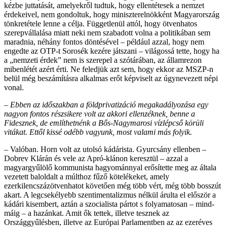
kézbe juttatását, amelyekről tudtuk, hogy ellentétesek a nemzet
érdekeivel, nem gondoltuk, hogy miniszterelnökként Magyarország
tönkretétele lenne a célja. Függetlenül attól, hogy ötvenhatos
szerepvállalása miatt neki nem szabadott volna a politikában sem
maradnia, néhány fontos döntésével – például azzal, hogy nem
engedte az OTP-t Sorosék kezére játszani – világossá tette, hogy ha
a „nemzeti érdek” nem is szerepel a szótárában, az államrezon
mibenlétét azért érti. Ne feledjük azt sem, hogy ekkor az MSZP-n
belül még beszámításra alkalmas erőt képviselt az úgynevezett népi
vonal.
– Ebben az időszakban a földprivatizáció megakadályozása egy
nagyon fontos részsikere volt az akkori ellenzéknek, benne a
Fidesznek, de említhetnénk a Bős-Nagymarosi vízlépcső körüli
vitákat. Ettől kissé odébb vagyunk, most valami más folyik.
– Valóban. Horn volt az utolsó kádárista. Gyurcsány ellenben –
Dobrev Klárán és vele az Apró-klánon keresztül – azzal a
magyargyűlölő kommunista hagyománnyal erősítette meg az általa
vezetett baloldalt a múlthoz fűző kötelékeket, amely
ezerkilencszázötvenhatot követően még több vért, még több bosszút
akart. A legcsekélyebb szentimentalizmus nélkül árulta el először a
kádári kisembert, aztán a szocialista pártot s folyamatosan – mind­
máig – a hazánkat. Amit ők tettek, illetve tesznek az
Országgyűlésben, illetve az Európai Parlamentben az az ezeréves