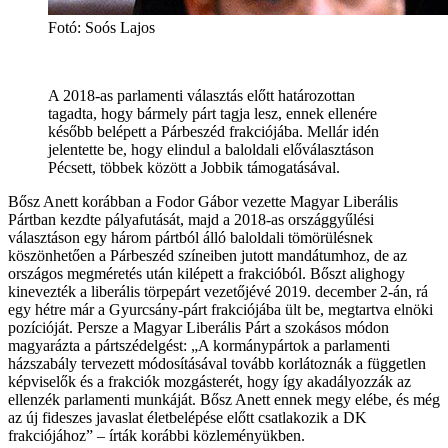
Fotó: Soós Lajos
A 2018-as parlamenti választás előtt határozottan
tagadta, hogy bármely párt tagja lesz, ennek ellenére
később belépett a Párbeszéd frakciójába. Mellár idén
jelentette be, hogy elindul a baloldali előválasztáson
Pécsett, többek között a Jobbik támogatásával.
Bősz Anett korábban a Fodor Gábor vezette Magyar Liberális
Pártban kezdte pályafutását, majd a 2018-as országgyűlési
választáson egy három pártból álló baloldali tömörülésnek
köszönhetően a Párbeszéd színeiben jutott mandátumhoz, de az
országos megméretés után kilépett a frakcióból. Bőszt alighogy
kinevezték a liberális törpepárt vezetőjévé 2019. december 2-án, rá
egy hétre már a Gyurcsány-párt frakciójába ült be, megtartva elnöki
pozícióját. Persze a Magyar Liberális Párt a szokásos módon
magyarázta a pártszédelgést: „A kormánypártok a parlamenti
házszabály tervezett módosításával tovább korlátoznák a független
képviselők és a frakciók mozgásterét, hogy így akadályozzák az
ellenzék parlamenti munkáját. Bősz Anett ennek megy elébe, és még
az új fideszes javaslat életbelépése előtt csatlakozik a DK
frakciójához” – írták korábbi közleményükben.