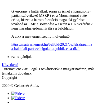
Gyurcsány a háttéralkuk során az ismét a Karácsony-
párttal szövetkező MSZP-t és a Momentumot vette
célba, hiszen a három formáció maga alá gyűrése –
továbbá az LMP elsorvadása – esetén a DK vezérének
nem maradna érdemi riválisa a baloldalon.
A cikk a magyarnemzet.hu-n olvasható.
https://magyarnemzet.hu/belfold/2021/08/felszippantja-
a-baloldali-partszedelgoket-a-jobbik-es-a-dk-1
ezt is ajánljuk
Következő
Türelmetlenek az illegális bevándorlók a magyar határon, már
téglákat is dobálnak
Copyright
2020 © Gelencsér Attila.