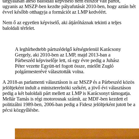
tárgyalásán áteső baloldali képviselő nem először vált pártot,
ugyanis az MSZP-ben kezdte pályafutását 2010-ben, hogy aztán hét
évvel később otthagyja a formációt az LMP kedvéért.
Nem ő az egyetlen képviselő, aki átjáróháznak tekinti a teljes
baloldali térfelet.
A leghírhedtebb pártszédelgő kétségtelenül Karácsony
Gergely, aki 2010-ben az LMP, majd 2013-ban a
Párbeszéd képviselője lett, rá egy évre pedig a Juhász
Péter vezette Együtt-tel fogott össze, mielőtt Zugló
polgármesterévé választották volna.
A 2018-as parlamenti választáson is az MSZP és a Párbeszéd közös
jelöltjeként indult a miniszterelnöki székért, a jövő évi választáson
pedig a két baloldali párt mellett az LMP is Karácsonyt támogatja.
Mellár Tamás is régi motorosnak számít, az MDF-ben kezdett el
politizálni 1989-ben, 2006-ban pedig a Fidesz jelöltjeként jutott be a
pécsi közgyűlésbe.