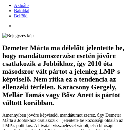
Aktuális
Baloldal
Belföld
Demeter Márta ma délelőtt jelentette be,
hogy mandátumszerzése esetén jövőre
csatlakozik a Jobbikhoz, így 2010 óta
másodszor vált pártot a jelenleg LMP-s
képviselő. Nem ritka ez a tendencia az
ellenzéki térfélen. Karácsony Gergely,
Mellár Tamás vagy Bősz Anett is pártot
váltott korábban.
Amennyiben jövőre képviselői mandátumot szerez, úgy Demeter
Márta a Jobbikhoz csatlakozik – jelentette be közösségi oldalán az
LMP-s politikus. A hivatali visszaéléssel vádolt, első bírósági