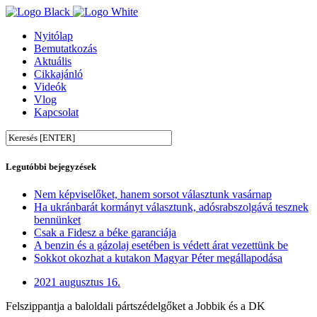
Nyitólap
Bemutatkozás
Aktuális
Cikkajánló
Videók
Vlog
Kapcsolat
Legutóbbi bejegyzések
Nem képviselőket, hanem sorsot választunk vasárnap
Ha ukránbarát kormányt választunk, adósrabszolgává tesznek
bennünket
Csak a Fidesz a béke garanciája
A benzin és a gázolaj esetében is védett árat vezettünk be
Sokkot okozhat a kutakon Magyar Péter megállapodása
2021 augusztus 16.
Felszippantja a baloldali pártszédelgőket a Jobbik és a DK