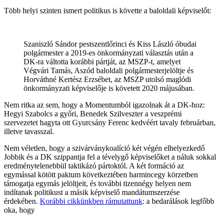
Több helyi szinten ismert politikus is követte a baloldali képviselőt:
Szaniszló Sándor pestszentlőrinci és Kiss László óbudai
polgármester a 2019-es önkormányzati választás után a
DK-ra váltotta korábbi pártját, az MSZP-t, amelyet
Végvári Tamás, Aszód baloldali polgármesterjelöltje és
Horváthné Kertész Erzsébet, az MSZP utolsó maglódi
önkormányzati képviselője is követett 2020 májusában.
Nem ritka az sem, hogy a Momentumból igazolnak át a DK-hoz:
Hegyi Szabolcs a győri, Benedek Szilveszter a veszprémi
szervezetet hagyta ott Gyurcsány Ferenc kedvéért tavaly februárban,
illetve tavasszal.
Nem véletlen, hogy a szivárványkoalíció két végén elhelyezkedő
Jobbik és a DK szippantja fel a tévelygő képviselőket a náluk sokkal
eredménytelenebbül taktikázó pártoktól. A két formáció az
egymással kötött paktum következtében harmincegy körzetben
támogatja egymás jelöltjeit, és további tizennégy helyen nem
indítanak politikust a másik képviselő mandátumszerzése
érdekében.
Korábbi cikkünkben rámutattunk
: a bedarálások legfőbb
oka, hogy