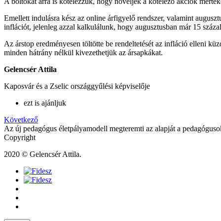
A boltokat arra is kötelezzük, hogy növeljék a kötelező akciók mértékét
Emellett indulásra kész az online árfigyelő rendszer, valamint auguszt
inflációt, jelenleg azzal kalkulálunk, hogy augusztusban már 15 százal
Az árstop eredményesen töltötte be rendeltetését az infláció elleni k
minden hátrány nélkül kivezethetjük az ársapkákat.
Gelencsér Attila
Kaposvár és a Zselic országgyűlési képviselője
ezt is ajánljuk
Következő
Az új pedagógus életpályamodell megteremti az alapját a pedagóguso
Copyright
2020 © Gelencsér Attila.