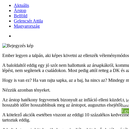
Aktuális
Árstop
Belföld
Gelencsér Attila
Magyarország
Ember legyen a talpán, aki képes követni az ellenzék véleménymódosít
A baloldaltól eddig egy jó szót nem hallottunk az ársapkákról, komm
lépést, nem segítenek a családokon. Most pedig attól retteg a DK és a
Hogy is van ez? Ha van rajta sapka, az a baj, ha nincs az? Mindegy mi
Nézzük azonban tényeket.
Az árstop hatékony fegyvernek bizonyult az infláció elleni küzdelemb
A le
hosszabb időre hosszabbítsuk meg az árstopot, augusztus elsejétől ezér
haso
Egy
A kötelező akciók esetében viszont az eddigi 10 százalékos kedvezmény
tartoztak eddig.