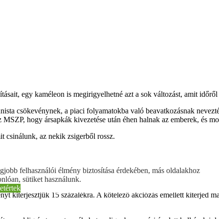
ásait, egy kaméleon is megirigyelhetné azt a sok változást, amit időről
unista csökevénynek, a piaci folyamatokba való beavatkozásnak nevezté
z MSZP, hogy ársapkák kivezetése után éhen halnak az emberek, és most 
t csinálunk, az nekik zsigerből rossz.
en, ám a közeljövőben már nem lesz szükség rá. A javuló inflációs kilát
gjobb felhasználói élmény biztosítása érdekében, más oldalakhoz
t kivezetjük ezt az intézkedést.
nlóan, sütiket használunk.
etértek
t kiterjesztjük 15 százalékra. A kötelező akciózás emellett kiterjed ma