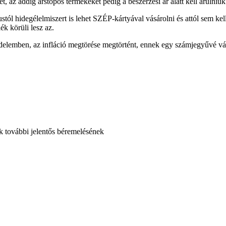
, az addig árstopos termékeket pedig a beszerzési ár alatt kell árulniuk
ustól hidegélelmiszert is lehet SZÉP-kártyával vásárolni és attól sem kel
ék körüli lesz az.
üzdelemben, az infláció megtörése megtörtént, ennek egy számjegyűvé vá
k további jelentős béremelésének