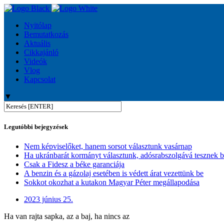
Nyitólap
Bemutatkozás
Aktuális
Cikkajánló
Videók
Vlog
Kapcsolat
▼
Legutóbbi bejegyzések
Nem képviselőket, hanem sorsot választunk vasárnap
Ha ukránbarát kormányt választunk, adósrabszolgává tesznek 
Csak a Fidesz a béke garanciája
A benzin és a gázolaj esetében is védett árat vezettünk be
Sokkot okozhat a kutakon Magyar Péter megállapodása
2023 június 25.
Ha van rajta sapka, az a baj, ha nincs az