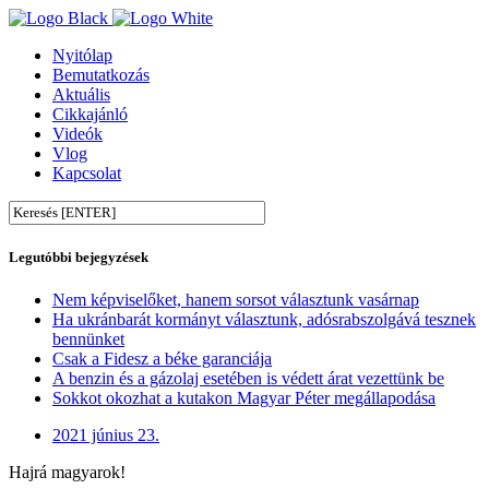
Nyitólap
Bemutatkozás
Aktuális
Cikkajánló
Videók
Vlog
Kapcsolat
Legutóbbi bejegyzések
Nem képviselőket, hanem sorsot választunk vasárnap
Ha ukránbarát kormányt választunk, adósrabszolgává tesznek
bennünket
Csak a Fidesz a béke garanciája
A benzin és a gázolaj esetében is védett árat vezettünk be
Sokkot okozhat a kutakon Magyar Péter megállapodása
2021 június 23.
Hajrá magyarok!