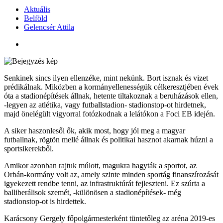
Aktuális
Belföld
Gelencsér Attila
Senkinek sincs ilyen ellenzéke, mint nekünk. Bort isznak és vizet
prédikálnak. Miközben a kormányellenességük célkeresztjében évek
óta a stadionépítések állnak, hetente tiltakoznak a beruházások ellen,
-legyen az atlétika, vagy futballstadion- stadionstop-ot hirdetnek,
majd önelégült vigyorral fotózkodnak a lelátókon a Foci EB idején.
A siker haszonlesői ők, akik most, hogy jól meg a magyar
futballnak, rögtön mellé állnak és politikai hasznot akarnak húzni a
sportsikerekből.
Amikor azonban rajtuk múlott, magukra hagyták a sportot, az
Orbán-kormány volt az, amely szinte minden sportág finanszírozását
igyekezett rendbe tenni, az infrastruktúrát fejleszteni. Ez szúrta a
balliberálisok szemét, -különösen a stadionépítések- még
stadionstop-ot is hirdettek.
Karácsony Gergely főpolgármesterként tüntetőleg az aréna 2019-es