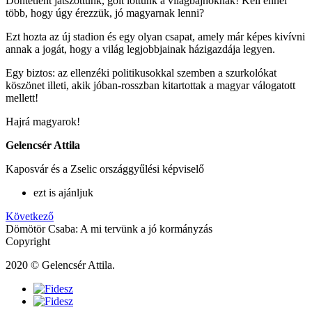
Döntetlent játszottunk, gólt lőttünk a világbajnoknak! Kell ennél
több, hogy úgy érezzük, jó magyarnak lenni?
Ezt hozta az új stadion és egy olyan csapat, amely már képes kivívni
annak a jogát, hogy a világ legjobbjainak házigazdája legyen.
Egy biztos: az ellenzéki politikusokkal szemben a szurkolókat
köszönet illeti, akik jóban-rosszban kitartottak a magyar válogatott
mellett!
Hajrá magyarok!
Gelencsér Attila
Kaposvár és a Zselic országgyűlési képviselő
ezt is ajánljuk
Következő
Dömötör Csaba: A mi tervünk a jó kormányzás
Copyright
2020 © Gelencsér Attila.