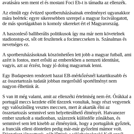
avatására sem ment el és mostani Foci Eb-t is támadta az ellenzék.
Az elmúlt egy évtized sportberuházásainak eredményei ugyanakkor
mára beértek: egyre sikeresebben szerepel a magyar fociválogatott,
de más sportágakban is komoly sikereket ért el Magyarország.
A haszonleső balliberális politikusok így ma már nem követelnek
stadionstop-ot, sőt ott feszítenek a focimeccseken is. Szánalmas és
nevetséges ez.
A sportberuházásoknak köszönhetően lett jobb a magyar futball, ami
azért is fontos, mert erősíti az emberekben a nemzeti identitást,
vagyis, azt az érzést, hogy jó dolog magyarnak lenni.
Egy Budapesten rendezett hazai EB-mérkőzésnél katartikusabb és
az összetartozás tudatát jobban megerősítő sportélményt nem
nagyon élhetünk át.
S van itt még valami, amit az ellenzéki értelmiség nem ért. Órákkal a
portugál meccs kezdete előtt tízezrek vonultak, hogy részt vegyenek
egy valószínűleg vesztes meccsen, mert át akarták élni az
összetartozás semmivel sem helyettesíthető élményét. Hatvanezer
ember szurkolt a stadionban, százezrek különféle zónákban, és
semmivel sem lett kisebb az élményünk, hogy a portugálok győztek,
a franciák elleni döntetlen pedig már-már győzelmi mámor volt.