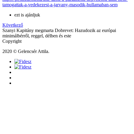
tamogattak-a-vedekezest-a-jarvany-masodik-hullamaban-sem
ezt is ajánljuk
Következő
Szanyi Kapitány megmarta Dobrevet: Hazudozik az európai
minimálbérről, reggel, délben és este
Copyright
2020 © Gelencsér Attila.