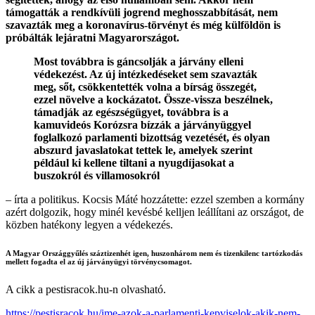
támogatták a rendkívüli jogrend meghosszabbítását, nem
szavazták meg a koronavírus-törvényt és még külföldön is
próbálták lejáratni Magyarországot.
Most továbbra is gáncsolják a járvány elleni
védekezést. Az új intézkedéseket sem szavazták
meg, sőt, csökkentették volna a bírság összegét,
ezzel növelve a kockázatot. Össze-vissza beszélnek,
támadják az egészségügyet, továbbra is a
kamuvideós Korózsra bízzák a járványüggyel
foglalkozó parlamenti bizottság vezetését, és olyan
abszurd javaslatokat tettek le, amelyek szerint
például ki kellene tiltani a nyugdíjasokat a
buszokról és villamosokról
– írta a politikus. Kocsis Máté hozzátette: ezzel szemben a kormány
azért dolgozik, hogy minél kevésbé kelljen leállítani az országot, de
közben hatékony legyen a védekezés.
A Magyar Országgyűlés száztizenhét igen, huszonhárom nem és tizenkilenc tartózkodás
mellett fogadta el az új járványügyi törvénycsomagot.
A cikk a pestisracok.hu-n olvasható.
https://pestisracok.hu/ime-azok-a-parlamenti-kepviselok-akik-nem-