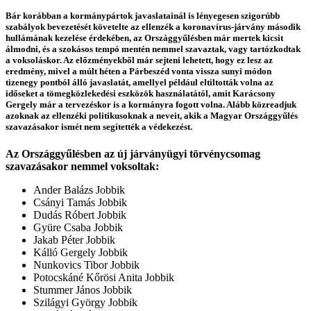
Bár korábban a kormánypártok javaslatainál is lényegesen szigorúbb
szabályok bevezetését követelte az ellenzék a koronavírus-járvány második
hullámának kezelése érdekében, az Országgyűlésben már mertek kicsit
álmodni, és a szokásos tempó mentén nemmel szavaztak, vagy tartózkodtak
a voksoláskor. Az előzményekből már sejteni lehetett, hogy ez lesz az
eredmény, mivel a múlt héten a Párbeszéd vonta vissza sunyi módon
tizenegy pontból álló javaslatát, amellyel például eltiltották volna az
időseket a tömegközlekedési eszközök használatától, amit Karácsony
Gergely már a tervezéskor is a kormányra fogott volna. Alább közreadjuk
azoknak az ellenzéki politikusoknak a neveit, akik a Magyar Országgyűlés
szavazásakor ismét nem segítették a védekezést.
Az Országgyűlésben az új járványügyi törvénycsomag
szavazásakor nemmel voksoltak:
Ander Balázs Jobbik
Csányi Tamás Jobbik
Dudás Róbert Jobbik
Gyüre Csaba Jobbik
Jakab Péter Jobbik
Kálló Gergely Jobbik
Nunkovics Tibor Jobbik
Potocskáné Kőrösi Anita Jobbik
Stummer János Jobbik
Szilágyi György Jobbik