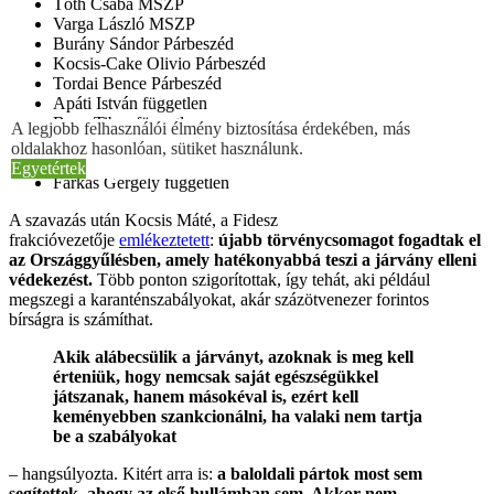
Tóth Csaba MSZP
Varga László MSZP
Burány Sándor Párbeszéd
Kocsis-Cake Olivio Párbeszéd
Tordai Bence Párbeszéd
Apáti István független
Bana Tibor független
A legjobb felhasználói élmény biztosítása érdekében, más
Bencsik János független
oldalakhoz hasonlóan, sütiket használunk.
Dúró Dóra független
Egyetértek
Farkas Gergely független
A szavazás után Kocsis Máté, a Fidesz
frakcióvezetője
emlékeztetett
:
újabb törvénycsomagot fogadtak el
az Országgyűlésben, amely hatékonyabbá teszi a járvány elleni
védekezést.
Több ponton szigorítottak, így tehát, aki például
megszegi a karanténszabályokat, akár százötvenezer forintos
bírságra is számíthat.
Akik alábecsülik a járványt, azoknak is meg kell
érteniük, hogy nemcsak saját egészségükkel
játszanak, hanem másokéval is, ezért kell
keményebben szankcionálni, ha valaki nem tartja
be a szabályokat
– hangsúlyozta. Kitért arra is:
a baloldali pártok most sem
segítettek, ahogy az első hullámban sem. Akkor nem