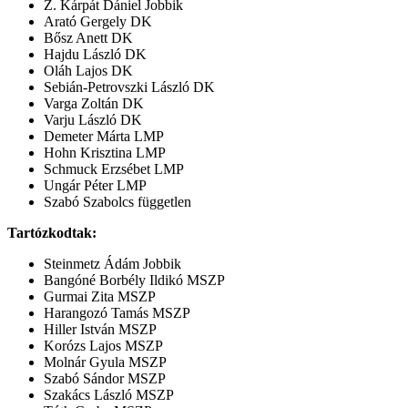
Z. Kárpát Dániel Jobbik
Arató Gergely DK
Bősz Anett DK
Hajdu László DK
Oláh Lajos DK
Sebián-Petrovszki László DK
Varga Zoltán DK
Varju László DK
Demeter Márta LMP
Hohn Krisztina LMP
Schmuck Erzsébet LMP
Ungár Péter LMP
Szabó Szabolcs független
Tartózkodtak:
Steinmetz Ádám Jobbik
Bangóné Borbély Ildikó MSZP
Gurmai Zita MSZP
Harangozó Tamás MSZP
Hiller István MSZP
Korózs Lajos MSZP
Molnár Gyula MSZP
Szabó Sándor MSZP
Szakács László MSZP