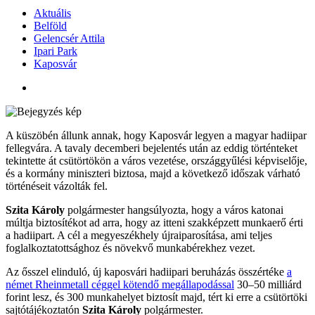
Aktuális
Belföld
Gelencsér Attila
Ipari Park
Kaposvár
A küszöbén állunk annak, hogy Kaposvár legyen a magyar hadiipar
fellegvára. A tavaly decemberi bejelentés után az eddig történteket
tekintette át csütörtökön a város vezetése, országgyűlési képviselője,
és a kormány miniszteri biztosa, majd a következő időszak várható
történéseit vázolták fel.
Szita Károly
polgármester hangsúlyozta, hogy a város katonai
múltja biztosítékot ad arra, hogy az itteni szakképzett munkaerő érti
a hadiipart. A cél a megyeszékhely újraiparosítása, ami teljes
foglalkoztatottsághoz és növekvő munkabérekhez vezet.
Az ősszel elinduló, új kaposvári hadiipari beruházás összértéke
a
német Rheinmetall céggel kötendő megállapodással
30–50 milliárd
forint lesz, és 300 munkahelyet biztosít majd, tért ki erre a csütörtöki
sajtótájékoztatón
Szita Károly
polgármester.