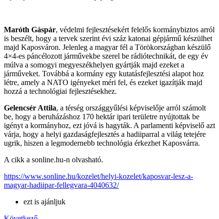
Maróth Gáspár
, védelmi fejlesztésekért felelős kormánybiztos arról
is beszélt, hogy a tervek szerint évi száz katonai gépjármű készülhet
majd Kaposváron. Jelenleg a magyar fél a Törökországban készülő
4×4-es páncélozott járművekbe szerel be rádiótechnikát, de egy év
múlva a somogyi megyeszékhelyen gyártják majd ezeket a
járműveket. Továbbá a kormány egy kutatásfejlesztési alapot hoz
létre, amely a NATO igényeket méri fel, és ezeket igazítják majd
hozzá a technológiai fejlesztésekhez.
Gelencsér Attila
, a térség országgyűlési képviselője arról számolt
be, hogy a beruházáshoz 170 hektár ipari területre nyújtottak be
igényt a kormányhoz, ezt jóvá is hagyták. A parlamenti képviselő azt
várja, hogy a helyi gazdaságfejlesztés a hadiiparral a világ tetejére
ugrik, hiszen a legmodernebb technológia érkezhet Kaposvárra.
A cikk a sonline.hu-n olvasható.
https://www.sonline.hu/kozelet/helyi-kozelet/kaposvar-lesz-a-
magyar-hadiipar-fellegvara-4040632/
ezt is ajánljuk
Következő