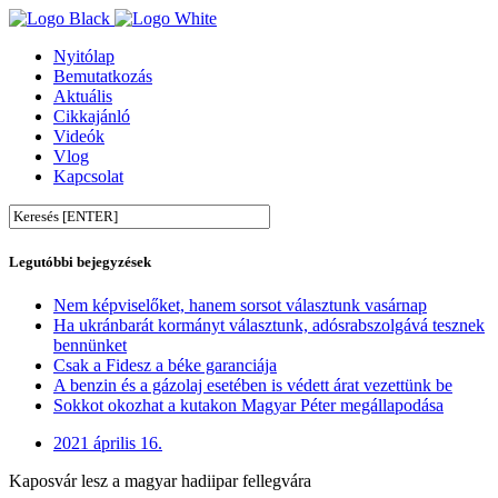
Nyitólap
Bemutatkozás
Aktuális
Cikkajánló
Videók
Vlog
Kapcsolat
Legutóbbi bejegyzések
Nem képviselőket, hanem sorsot választunk vasárnap
Ha ukránbarát kormányt választunk, adósrabszolgává tesznek
bennünket
Csak a Fidesz a béke garanciája
A benzin és a gázolaj esetében is védett árat vezettünk be
Sokkot okozhat a kutakon Magyar Péter megállapodása
2021 április 16.
Kaposvár lesz a magyar hadiipar fellegvára