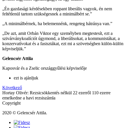
„Én gazdasági kérdésekben roppant liberális vagyok, én nem
feltétlenül tartom szükségesnek a minimálbért se.”
„A minimálbérnek, ha belemennénk, rengeteg hátránya van.”
„De azt, amit Orbán Viktor egy személyben megtestesít, ezt a
szivárványkoalíciót úgymond, a liberálisokat, a kommunistákat, a
konzervatívokat és a fasisztákat, ezt mi a szövetségben külön-külön
képviseljük.”
Gelencsér Attila
Kaposvár és a Zselic országgyűlési képviselője
ezt is ajánljuk
Következő
Hortay Olivér: Rezsicsökkentés nélkül 22 ezerről 110 ezerre
emelkedne a havi rezsiszámla
Copyright
2020 © Gelencsér Attila.