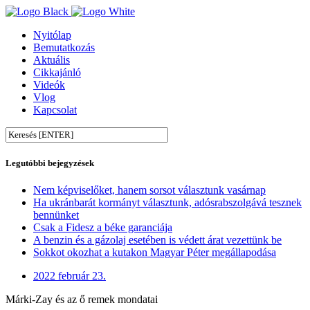
Nyitólap
Bemutatkozás
Aktuális
Cikkajánló
Videók
Vlog
Kapcsolat
Legutóbbi bejegyzések
Nem képviselőket, hanem sorsot választunk vasárnap
Ha ukránbarát kormányt választunk, adósrabszolgává tesznek
bennünket
Csak a Fidesz a béke garanciája
A benzin és a gázolaj esetében is védett árat vezettünk be
Sokkot okozhat a kutakon Magyar Péter megállapodása
2022 február 23.
Márki-Zay és az ő remek mondatai