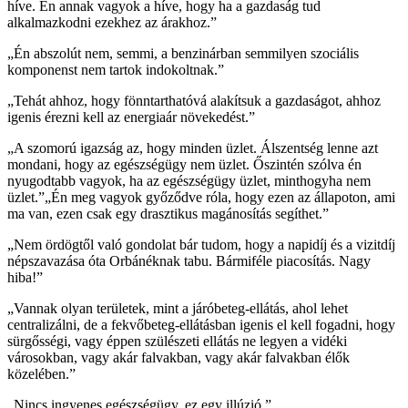
híve. Én annak vagyok a híve, hogy ha a gazdaság tud
alkalmazkodni ezekhez az árakhoz.”
„Én abszolút nem, semmi, a benzinárban semmilyen szociális
komponenst nem tartok indokoltnak.”
„Tehát ahhoz, hogy fönntarthatóvá alakítsuk a gazdaságot, ahhoz
igenis érezni kell az energiaár növekedést.”
„A szomorú igazság az, hogy minden üzlet. Álszentség lenne azt
mondani, hogy az egészségügy nem üzlet. Őszintén szólva én
nyugodtabb vagyok, ha az egészségügy üzlet, minthogyha nem
üzlet.”„Én meg vagyok győződve róla, hogy ezen az állapoton, ami
ma van, ezen csak egy drasztikus magánosítás segíthet.”
„Nem ördögtől való gondolat bár tudom, hogy a napidíj és a vizitdíj
népszavazása óta Orbánéknak tabu. Bármiféle piacosítás. Nagy
hiba!”
„Vannak olyan területek, mint a járóbeteg-ellátás, ahol lehet
centralizálni, de a fekvőbeteg-ellátásban igenis el kell fogadni, hogy
sürgősségi, vagy éppen szülészeti ellátás ne legyen a vidéki
városokban, vagy akár falvakban, vagy akár falvakban élők
közelében.”
„Nincs ingyenes egészségügy, ez egy illúzió.”