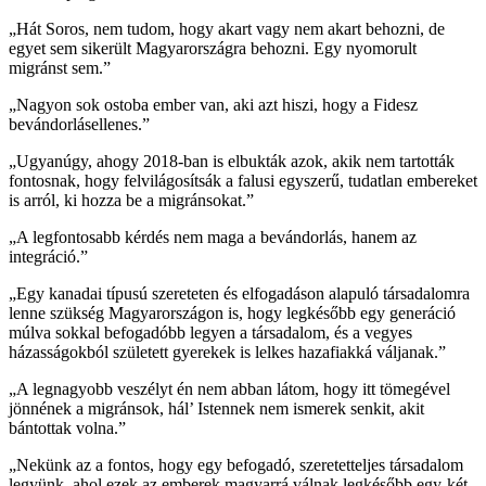
„Hát Soros, nem tudom, hogy akart vagy nem akart behozni, de
egyet sem sikerült Magyarországra behozni. Egy nyomorult
migránst sem.”
„Nagyon sok ostoba ember van, aki azt hiszi, hogy a Fidesz
bevándorlásellenes.”
„Ugyanúgy, ahogy 2018-ban is elbukták azok, akik nem tartották
fontosnak, hogy felvilágosítsák a falusi egyszerű, tudatlan embereket
is arról, ki hozza be a migránsokat.”
„A legfontosabb kérdés nem maga a bevándorlás, hanem az
integráció.”
„Egy kanadai típusú szereteten és elfogadáson alapuló társadalomra
lenne szükség Magyarországon is, hogy legkésőbb egy generáció
múlva sokkal befogadóbb legyen a társadalom, és a vegyes
házasságokból született gyerekek is lelkes hazafiakká váljanak.”
„A legnagyobb veszélyt én nem abban látom, hogy itt tömegével
jönnének a migránsok, hál’ Istennek nem ismerek senkit, akit
bántottak volna.”
„Nekünk az a fontos, hogy egy befogadó, szeretetteljes társadalom
legyünk, ahol ezek az emberek magyarrá válnak legkésőbb egy-két