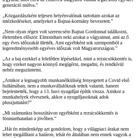
generáció múlva.”
„Közgazdászként teljesen helyénvalónak tartottam azokat az
intézkedéseket, amelyeket a Bajnai-kormány bevezetett.”
„Nem olyan régen volt szerencsém Bajnai Gordonnal találkozni,
életemben először. Elmondtam neki azokat a vágyaimat, ami az ő
egy éves időszakát illették. Ami egyébként sok szempontból a
legeredményesebb egyéves időszak volt Magyarországon.”
„Az a baj ezekkel a felelőtlen lépésekkel, mint a rezsicsökkentés is,
hogy ezeket nagyon könnyű megígérni, megadni, és rendkívül
nehéz megszüntetni.
„Amikor a legnagyobb munkanélküliség fenyegetett a Covid első
hullámában, nem a munkavállalóknak tettek valamit, hanem
bejelentették, hogy a 13. havi nyugdíjat építik vissza. Amikor a
munkahelyek elvesznek, akkor a nyugdíjasoknak adok
pluszjuttatást?”
„Mi számunkra hosszútávon egyébként a rezsicsökkentés is
fönntarthatatlan a jövőben.”
„Hát én mindenképp azt gondolom, hogy a világpiaci árakat nem
lehet megállítani a határon, tehát én általában nem ennek vagyok a