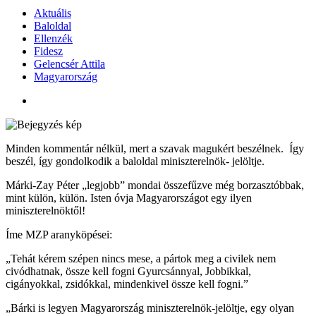
Aktuális
Baloldal
Ellenzék
Fidesz
Gelencsér Attila
Magyarország
Minden kommentár nélkül, mert a szavak magukért beszélnek. Így
beszél, így gondolkodik a baloldal miniszterelnök- jelöltje.
Márki-Zay Péter „legjobb” mondai összefűzve még borzasztóbbak,
mint külön, külön. Isten óvja Magyarországot egy ilyen
miniszterelnöktől!
Íme MZP aranyköpései:
„Tehát kérem szépen nincs mese, a pártok meg a civilek nem
civódhatnak, össze kell fogni Gyurcsánnyal, Jobbikkal,
cigányokkal, zsidókkal, mindenkivel össze kell fogni.”
„Bárki is legyen Magyarország miniszterelnök-jelöltje, egy olyan