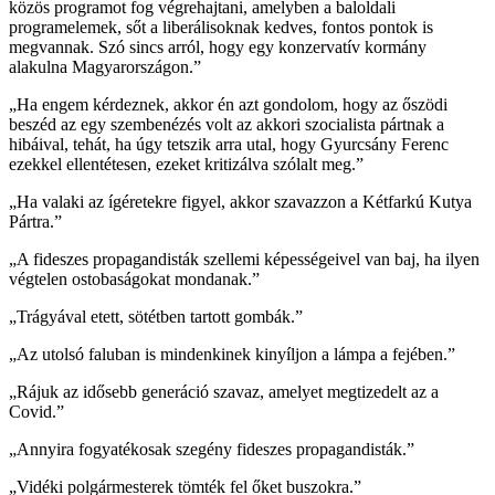
közös programot fog végrehajtani, amelyben a baloldali
programelemek, sőt a liberálisoknak kedves, fontos pontok is
megvannak. Szó sincs arról, hogy egy konzervatív kormány
alakulna Magyarországon.”
„Ha engem kérdeznek, akkor én azt gondolom, hogy az őszödi
beszéd az egy szembenézés volt az akkori szocialista pártnak a
hibáival, tehát, ha úgy tetszik arra utal, hogy Gyurcsány Ferenc
ezekkel ellentétesen, ezeket kritizálva szólalt meg.”
„Ha valaki az ígéretekre figyel, akkor szavazzon a Kétfarkú Kutya
Pártra.”
„A fideszes propagandisták szellemi képességeivel van baj, ha ilyen
végtelen ostobaságokat mondanak.”
„Trágyával etett, sötétben tartott gombák.”
„Az utolsó faluban is mindenkinek kinyíljon a lámpa a fejében.”
„Rájuk az idősebb generáció szavaz, amelyet megtizedelt az a
Covid.”
„Annyira fogyatékosak szegény fideszes propagandisták.”
„Vidéki polgármesterek tömték fel őket buszokra.”