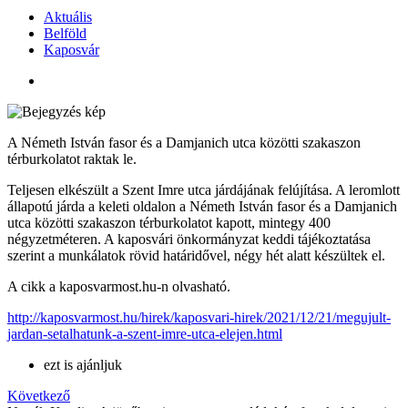
Aktuális
Belföld
Kaposvár
A Németh István fasor és a Damjanich utca közötti szakaszon
térburkolatot raktak le.
Teljesen elkészült a Szent Imre utca járdájának felújítása. A leromlott
állapotú járda a keleti oldalon a Németh István fasor és a Damjanich
utca közötti szakaszon térburkolatot kapott, mintegy 400
négyzetméteren. A kaposvári önkormányzat keddi tájékoztatása
szerint a munkálatok rövid határidővel, négy hét alatt készültek el.
A cikk a kaposvarmost.hu-n olvasható.
http://kaposvarmost.hu/hirek/kaposvari-hirek/2021/12/21/megujult-
jardan-setalhatunk-a-szent-imre-utca-elejen.html
ezt is ajánljuk
Következő