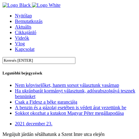
Nyitólap
Bemutatkozás
Aktuális
Cikkajánló
Videók
Vlog
Kapcsolat
Legutóbbi bejegyzések
Nem képviselőket, hanem sorsot választunk vasárnap
Ha ukránbarát kormányt választunk, adósrabszolgává tesznek
bennünket
Csak a Fidesz a béke garanciája
A benzin és a gázolaj esetében is védett árat vezettünk be
Sokkot okozhat a kutakon Magyar Péter megállapodása
2021 december 23.
Megújult járdán sétálhatunk a Szent Imre utca elején