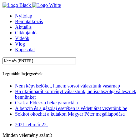
Nyitólap
Bemutatkozás
Aktuális
Cikkajánló
Videók
Vlog
Kapcsolat
Legutóbbi bejegyzések
Nem képviselőket, hanem sorsot választunk vasárnap
Ha ukránbarát kormányt választunk, adósrabszolgává tesznek
bennünket
Csak a Fidesz a béke garanciája
A benzin és a gázolaj esetében is védett árat vezettünk be
Sokkot okozhat a kutakon Magyar Péter megállapodása
2021 február 22.
Minden vélemény számít