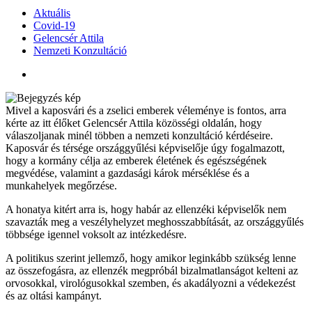
Aktuális
Covid-19
Gelencsér Attila
Nemzeti Konzultáció
Mivel a kaposvári és a zselici emberek véleménye is fontos, arra
kérte az itt élőket Gelencsér Attila közösségi oldalán, hogy
válaszoljanak minél többen a nemzeti konzultáció kérdéseire.
Kaposvár és térsége országgyűlési képviselője úgy fogalmazott,
hogy a kormány célja az emberek életének és egészségének
megvédése, valamint a gazdasági károk mérséklése és a
munkahelyek megőrzése.
A honatya kitért arra is, hogy habár az ellenzéki képviselők nem
szavazták meg a veszélyhelyzet meghosszabbítását, az országgyűlés
többsége igennel voksolt az intézkedésre.
A politikus szerint jellemző, hogy amikor leginkább szükség lenne
az összefogásra, az ellenzék megpróbál bizalmatlanságot kelteni az
orvosokkal, virológusokkal szemben, és akadályozni a védekezést
és az oltási kampányt.