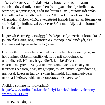
– Az egész országot foglalkoztatja, hogy az oltási program
előrehaladtával milyen ütemben és hogyan lehet újraindítani az
országot, a gazdaságot, ezért indítottuk el az újraindításról szóló
konzultációt – mondta Gelencsér Attila. – Hét kérdésre lehet
válaszolni, többek között a védettségi igazolvánnyal, az éttermek és
szállodák újraindításával és az este 8 óra utáni kijárási tilalommal
kapcsolatban.
Kaposvár és térsége országgyűlési képviselője szerint a konzultáció
jó lehetőség arra, hogy mindenki elmondja a véleményét, és a
kormány ezt figyelembe is fogja venni.
Hozzátette: fontos a kaposváriak és a zseliciek véleménye is, az,
hogy minél többen mondják el, hogy mit gondolnak az
újraindításról. Kérem, hogy töltsék ki a kérdőívet a
vakcinainfo.gov.hu vagy a nemzetikonzultacio.kormany.hu
internetes oldalon, hogy megtudjuk, mi az, amivel egyetértenek,
mert csak közösen tudjuk a vírus harmadik hullámát legyőzni –
mondta közösségi oldalán az országgyűlési képviselő.
A cikk a sonline.hu-n olvasható.
https://www.sonline.hu/kozelet/helyi-kozelet/minden-velemeny-
szamit-3913969/#
ezt is ajánljuk