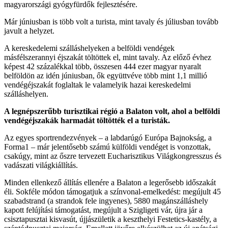
magyarországi gyógyfürdők fejlesztésére.
Már júniusban is több volt a turista, mint tavaly és júliusban tovább
javult a helyzet.
A kereskedelemi szálláshelyeken a belföldi vendégek
másfélszerannyi éjszakát töltöttek el, mint tavaly. Az előző évhez
képest 42 százalékkal több, összesen 444 ezer magyar nyaralt
belföldön az idén júniusban, ők együttvéve több mint 1,1 millió
vendégéjszakát foglaltak le valamelyik hazai kereskedelmi
szálláshelyen.
A legnépszerűbb turisztikai régió a Balaton volt, ahol a belföldi
vendégéjszakák harmadát töltötték el a turisták.
Az egyes sportrendezvények – a labdarúgó Európa Bajnokság, a
Forma1 – már jelentősebb számú külföldi vendéget is vonzottak,
csakúgy, mint az őszre tervezett Eucharisztikus Világkongresszus és
vadászati világkiállítás.
Minden ellenkező állítás ellenére a Balaton a legerősebb időszakát
éli. Sokféle módon támogatjuk a színvonal-emelkedést: megújult 45
szabadstrand (a strandok fele ingyenes), 5880 magánszálláshely
kapott felújítási támogatást, megújult a Szigligeti vár, újra jár a
csisztapusztai kisvasút, újjászületik a keszthelyi Festetics-kastély, a