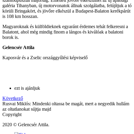
szántódpusztai majorság. Emellett jövőre elkészülhet az új apátsági
galéria Tihanyban, új motorvonatok állnak szolgálatba, felújítjuk a tó
körüli Bringakört, és jövőre elkészül a Budapest-Balaton kerékpárút
is 108 km hosszan.
Magyaroknak és külföldieknek egyaránt érdemes tehát felkeresni a
Balatont, ahol még mindig finom a lángos és kiválóak a balatoni
borok is.
Gelencsér Attila
Kaposvár és a Zselic országgyűlési képviselő
ezt is ajánljuk
Következő
Rusvai Miklós: Mindenki oltassa be magát, mert a negyedik hullám
az oltatlanokat sújtja majd
Copyright
2020 © Gelencsér Attila.