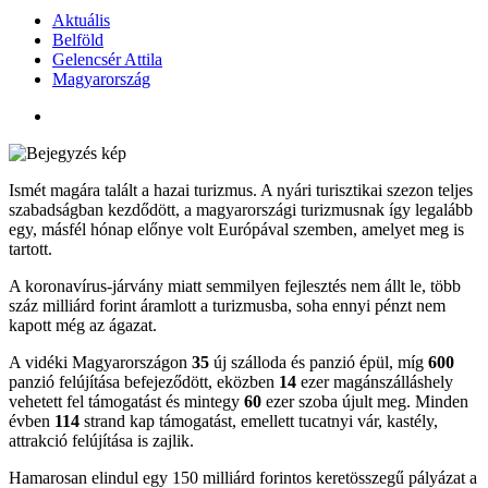
Aktuális
Belföld
Gelencsér Attila
Magyarország
Ismét magára talált a hazai turizmus. A nyári turisztikai szezon teljes
szabadságban kezdődött, a magyarországi turizmusnak így legalább
egy, másfél hónap előnye volt Európával szemben, amelyet meg is
tartott.
A koronavírus-járvány miatt semmilyen fejlesztés nem állt le, több
száz milliárd forint áramlott a turizmusba, soha ennyi pénzt nem
kapott még az ágazat.
A vidéki Magyarországon
35
új szálloda és panzió épül, míg
600
panzió felújítása befejeződött, eközben
14
ezer magánszálláshely
vehetett fel támogatást és mintegy
60
ezer szoba újult meg. Minden
évben
114
strand kap támogatást, emellett tucatnyi vár, kastély,
attrakció felújítása is zajlik.
Hamarosan elindul egy 150 milliárd forintos keretösszegű pályázat a