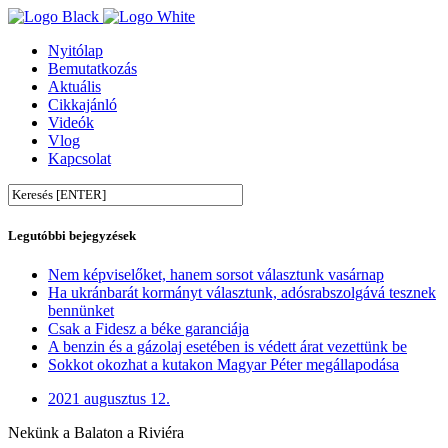
Nyitólap
Bemutatkozás
Aktuális
Cikkajánló
Videók
Vlog
Kapcsolat
Legutóbbi bejegyzések
Nem képviselőket, hanem sorsot választunk vasárnap
Ha ukránbarát kormányt választunk, adósrabszolgává tesznek
bennünket
Csak a Fidesz a béke garanciája
A benzin és a gázolaj esetében is védett árat vezettünk be
Sokkot okozhat a kutakon Magyar Péter megállapodása
2021 augusztus 12.
Nekünk a Balaton a Riviéra