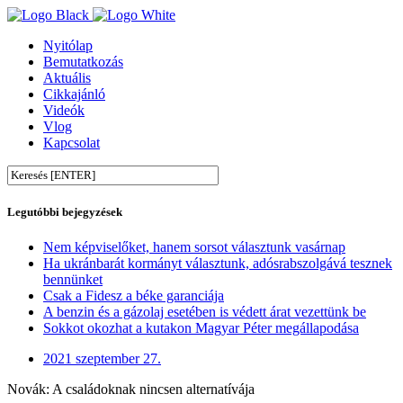
Nyitólap
Bemutatkozás
Aktuális
Cikkajánló
Videók
Vlog
Kapcsolat
Legutóbbi bejegyzések
Nem képviselőket, hanem sorsot választunk vasárnap
Ha ukránbarát kormányt választunk, adósrabszolgává tesznek
bennünket
Csak a Fidesz a béke garanciája
A benzin és a gázolaj esetében is védett árat vezettünk be
Sokkot okozhat a kutakon Magyar Péter megállapodása
2021 szeptember 27.
Novák: A családoknak nincsen alternatívája