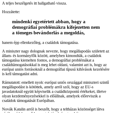
A teljes beszélgetés itt hallgatható vissza.
Hozzátette:
mindenki egyetértett abban, hogy a
demográfiai problémákra kifejezetten nem
a tömeges bevándorlás a megoldás,
hanem épp ellenkezőleg, a családok támogatása.
A miniszter nagy dolognak nevezte, hogy megállapodás született az
állam- és kormányfők között, amelyben kimondták, a családok
támogatása kiemelten fontos, a demográfiai problémákat a
családtámogatásokkal is meg lehet oldani, valamint azt is, hogy az
európai uniós forrásoknál a demográfiai típusú kihívások kezelésére
is kell támogatást adni.
Rámutatott: emellett nyolc európai uniós országgal miniszteri szintű
megállapodást is kötöttek, amely arról szól, hogy az EU-s
javaslatoknál együtt képviselik a családközpontú értékeket, illetve
olyan kezdeményezésekkel is előállnak, amelyek előreviszik a
családok támogatását Európában.
Novák Katalin arról is beszélt, hogy a teltházas közönséget látva