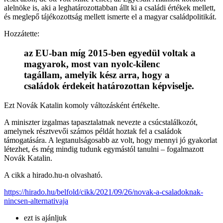
alelnöke is, aki a leghatározottabban állt ki a családi értékek mellett,
és meglepő tájékozottság mellett ismerte el a magyar családpolitikát.
Hozzátette:
az EU-ban míg 2015-ben egyedül voltak a
magyarok, most van nyolc-kilenc
tagállam, amelyik kész arra, hogy a
családok érdekeit határozottan képviselje.
Ezt Novák Katalin komoly változásként értékelte.
A miniszter izgalmas tapasztalatnak nevezte a csúcstalálkozót,
amelynek résztvevői számos példát hoztak fel a családok
támogatására. A legtanulságosabb az volt, hogy mennyi jó gyakorlat
létezhet, és még mindig tudunk egymástól tanulni – fogalmazott
Novák Katalin.
A cikk a hirado.hu-n olvasható.
https://hirado.hu/belfold/cikk/2021/09/26/novak-a-csaladoknak-
nincsen-alternativaja
ezt is ajánljuk