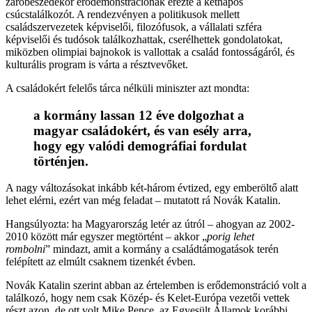
záróbeszédekor erődemonstrációnak érezte a kétnapos
csúcstalálkozót. A rendezvényen a politikusok mellett
családszervezetek képviselői, filozófusok, a vállalati szféra
képviselői és tudósok találkozhattak, cserélhettek gondolatokat,
miközben olimpiai bajnokok is vallottak a család fontosságáról, és
kulturális program is várta a résztvevőket.
A családokért felelős tárca nélküli miniszter azt mondta:
a kormány lassan 12 éve dolgozhat a
magyar családokért, és van esély arra,
hogy egy valódi demográfiai fordulat
történjen.
A nagy változásokat inkább két-három évtized, egy emberöltő alatt
lehet elérni, ezért van még feladat – mutatott rá Novák Katalin.
Hangsúlyozta: ha Magyarország letér az útról – ahogyan az 2002-
2010 között már egyszer megtörtént – akkor „
porig lehet
rombolni
” mindazt, amit a kormány a családtámogatások terén
felépített az elmúlt csaknem tizenkét évben.
Novák Katalin szerint abban az értelemben is erődemonstráció volt a
találkozó, hogy nem csak Közép- és Kelet-Európa vezetői vettek
részt azon, de ott volt Mike Pence, az Egyesült Államok korábbi