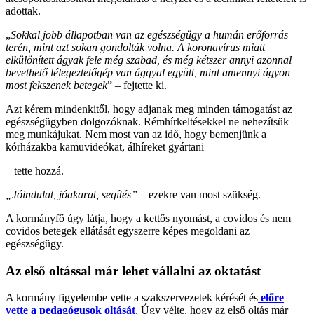
adottak.
„
Sokkal jobb állapotban van az egészségügy a humán erőforrás
terén, mint azt sokan gondolták volna. A koronavírus miatt
elkülönített ágyak fele még szabad, és még kétszer annyi azonnal
bevethető lélegeztetőgép van ággyal együtt, mint amennyi ágyon
most fekszenek betegek
” – fejtette ki.
Azt kérem mindenkitől, hogy adjanak meg minden támogatást az
egészségügyben dolgozóknak. Rémhírkeltésekkel ne nehezítsük
meg munkájukat. Nem most van az idő, hogy bemenjünk a
kórházakba kamuvideókat, álhíreket gyártani
– tette hozzá.
„Jóindulat, jóakarat, segítés”
– ezekre van most szükség.
A kormányfő úgy látja, hogy a kettős nyomást, a covidos és nem
covidos betegek ellátását egyszerre képes megoldani az
egészségügy.
Az első oltással már lehet vállalni az oktatást
A kormány figyelembe vette a szakszervezetek kérését és
előre
vette a pedagógusok oltását
.
Úgy vélte, hogy az első oltás már