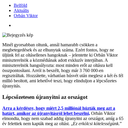
Belföld
Aktuális
Orbán Viktor
Minél gyorsabban oltunk, annál hamarabb csökken a
megbetegedések és az elhunytak száma. Ezért fontos, hogy ne
üljünk fel az oltásellenes hangoknak – jelentette ki Orbán Viktor
miniszterelnök a közmédiának adott exkluzív interjúban. A
miniszterelnök hangsúlyozta: most minden erőt az oltásra kell
összpontosítani. Arról is beszélt, hogy már 3 760 000-en
regisztráltak. Hozzátette, várhatóan húsvét után meglesz a két és fél
millió beoltott, ami lehetővé teszi, hogy elinduljon a lépcsőzetes
újranyitás.
Lépcsőzetesen újranyitni az országot
Arra a kérdésre, hogy miért 2,5 milliónál húzták meg azt a
határt, amikor az újranyitásról lehet beszélni,
Orbán Viktor
elmondta, hogy nem szabad addig újranyitni az országot, amíg a 65
év felettiek nem kapták meg az oltást. „
Ez erkölcsi kötelességünk
.”