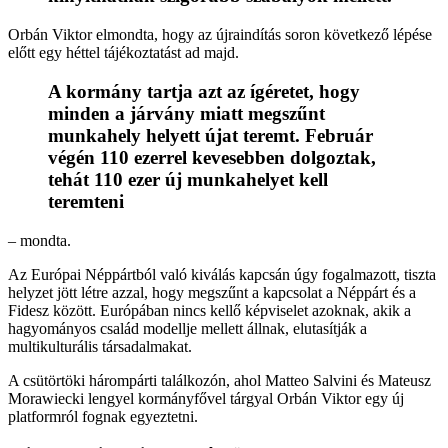
Orbán Viktor elmondta, hogy az újraindítás soron következő lépése
előtt egy héttel tájékoztatást ad majd.
A kormány tartja azt az ígéretet, hogy
minden a járvány miatt megszűnt
munkahely helyett újat teremt. Február
végén 110 ezerrel kevesebben dolgoztak,
tehát 110 ezer új munkahelyet kell
teremteni
– mondta.
Az Európai Néppártból való kiválás kapcsán úgy fogalmazott, tiszta
helyzet jött létre azzal, hogy megszűnt a kapcsolat a Néppárt és a
Fidesz között. Európában nincs kellő képviselet azoknak, akik a
hagyományos család modellje mellett állnak, elutasítják a
multikulturális társadalmakat.
A csütörtöki hárompárti találkozón, ahol Matteo Salvini és Mateusz
Morawiecki lengyel kormányfővel tárgyal Orbán Viktor egy új
platformról fognak egyeztetni.