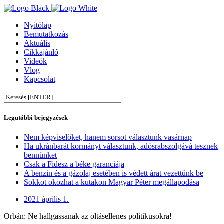
Nyitólap
Bemutatkozás
Aktuális
Cikkajánló
Videók
Vlog
Kapcsolat
Legutóbbi bejegyzések
Nem képviselőket, hanem sorsot választunk vasárnap
Ha ukránbarát kormányt választunk, adósrabszolgává tesznek
bennünket
Csak a Fidesz a béke garanciája
A benzin és a gázolaj esetében is védett árat vezettünk be
Sokkot okozhat a kutakon Magyar Péter megállapodása
2021 április 1.
Orbán: Ne hallgassanak az oltásellenes politikusokra!