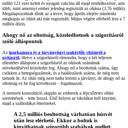
millió 121 ezer keleti és nyugati vakcina áll majd rendelkezésre, ami
több, mint amennyi ember jelenleg regisztrált az oltásra (3,76 millió).
Megalapozottnak tűnik az a terve, hogy április elejére mindenki
megkapja az oltást aki már regisztrált. Május végére elérhető lesz a 7
milliós dózis.
Ahogy nő az oltottság, közeledhetnek a szigorításról
szóló álláspontok
Az
iparkamara és a járványügyi szakértők vitájáról a
nyitásról,
illetve a szigorításról elmondta, hogy a két teljesen
ellentétes álláspont a szigorításról az oltások számának
növekedésével közeledni fog. Ahogy nő a beoltottak száma, úgy
csökken a betegségszámok, és a halálozások száma, de még nem
tartunk itt. Az oltás még nem tudta letörni a járványt, de ahogy nő az
oltottság ez be fog következni – fogalmazott.
A nemzeti konzultáció alapján az emberek a lépcsőzetes oltást
szeretnének – tette hozzá. Első helyen az iskolákat kell kinyitni,
majd a szállodákat éttermeket.
A 2,5 milliós beoltottság várhatóan húsvét
után lesz elérhető. Ekkor a boltok is
kinyithatnak szigorúbb szabályok mellett.