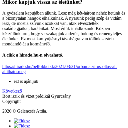
Mikor kapjuk vissza az életünket?
A győzelem kapujában állunk. Lesz még két-három nehéz hetünk és
a bizonytalan hangok elhalkulnak. A nyarunk pedig szép és vidám
lesz, de most a szívünk azokkal van, akik elvesztették
családtagjaikat, barátaikat. Most értük imádkozunk. Közben
készülünk arra, hogy visszakapjuk a derűs, boldog és reményteljes
életünket. Ez most karnyújtásnyi távolságra van tőlünk – zárta
mondandóját a kormányfő.
A cikk a hirado.hu-n olvasható.
https://hirado.hu/belfold/cikk/2021/03/31/orban-a-virus-oltassal-
allithato-meg
ezt is ajánljuk
Következő
Bort iszik és vizet prédikál Gyurcsány
Copyright
2020 © Gelencsér Attila.