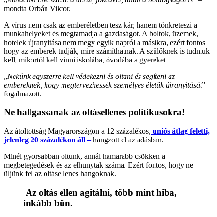
mondta Orbán Viktor.
A vírus nem csak az emberéletben tesz kár, hanem tönkreteszi a
munkahelyeket és megtámadja a gazdaságot. A boltok, üzemek,
hotelek újranyitása nem megy egyik napról a másikra, ezért fontos
hogy az emberek tudják, mire számíthatnak. A szülőknek is tudniuk
kell, mikortól kell vinni iskolába, óvodába a gyereket.
„
Nekünk egyszerre kell védekezni és oltani és segíteni az
embereknek, hogy megtervezhessék személyes életük újranyitását
” –
fogalmazott.
Ne hallgassanak az oltásellenes politikusokra!
Az átoltottság Magyarországon a 12 százalékos,
uniós átlag feletti,
jelenleg 20 százalékon áll –
hangzott el az adásban.
Minél gyorsabban oltunk, annál hamarabb csökken a
megbetegedések és az elhunytak száma. Ezért fontos, hogy ne
üljünk fel az oltásellenes hangoknak.
Az oltás ellen agitálni, több mint hiba,
inkább bűn.