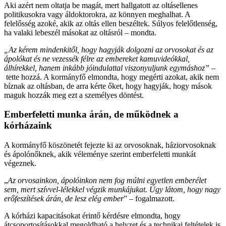
Aki azért nem oltatja be magát, mert hallgatott az oltásellenes
politikusokra vagy áldoktorokra, az könnyen meghalhat. A
felelősség azoké, akik az oltás ellen beszéltek. Súlyos felelőtlenség,
ha valaki lebeszél másokat az oltásról – mondta.
„Az kérem mindenkitől, hogy hagyják dolgozni az orvosokat és az
ápolókat és ne vezessék félre az embereket kamuvideókkal,
álhírekkel, hanem inkább jóindulattal viszonyuljunk egymáshoz” –
tette hozzá. A kormányfő elmondta, hogy megérti azokat, akik nem
bíznak az oltásban, de arra kérte őket, hogy hagyják, hogy mások
maguk hozzák meg ezt a személyes döntést.
Emberfeletti munka árán, de működnek a
kórházaink
A kormányfő köszönetét fejezte ki az orvosoknak, háziorvosoknak
és ápolónőknek, akik véleménye szerint emberfeletti munkát
végeznek.
„
Az orvosainkon, ápolóinkon nem fog múlni egyetlen emberélet
sem, mert szívvel-lélekkel végzik munkájukat. Úgy látom, hogy nagy
erőfeszítések árán, de lesz elég ember
” – fogalmazott.
A kórházi kapacitásokat érintő kérdésre elmondta, hogy
átcsoportosításokkal megoldható a helyzet és a technikai feltételek is