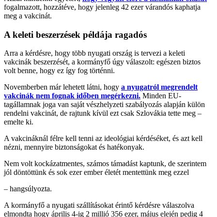
fogalmazott, hozzátéve, hogy jelenleg 42 ezer várandós kaphatja
meg a vakcinát.
A keleti beszerzések példája ragadós
Arra a kérdésre, hogy több nyugati ország is tervezi a keleti
vakcinák beszerzését, a kormányfő úgy válaszolt: egészen biztos
volt benne, hogy ez így fog történni.
Novemberben már lehetett látni, hogy
a nyugatról megrendelt
vakcinák nem fognak időben megérkezni.
Minden EU-
tagállamnak joga van saját vészhelyzeti szabályozás alapján külön
rendelni vakcinát, de rajtunk kívül ezt csak Szlovákia tette meg –
emelte ki.
A vakcináknál félre kell tenni az ideológiai kérdéséket, és azt kell
nézni, mennyire biztonságokat és hatékonyak.
Nem volt kockázatmentes, számos támadást kaptunk, de szerintem
jól döntöttünk és sok ezer ember életét mentettünk meg ezzel
– hangsúlyozta.
A kormányfő a nyugati szállításokat érintő kérdésre válaszolva
elmondta hogy április 4-ig 2 millió 356 ezer, május elején pedig 4