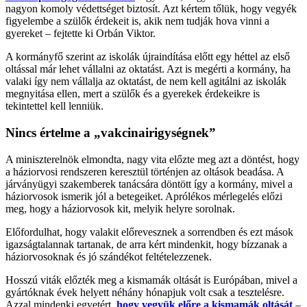
nagyon komoly védettséget biztosít. Azt kértem tőlük, hogy vegyék
figyelembe a szülők érdekeit is, akik nem tudják hova vinni a
gyereket – fejtette ki Orbán Viktor.
A kormányfő szerint az iskolák újraindítása előtt egy héttel az első
oltással már lehet vállalni az oktatást. Azt is megérti a kormány, ha
valaki így nem vállalja az oktatást, de nem kell agitálni az iskolák
megnyitása ellen, mert a szülők és a gyerekek érdekeikre is
tekintettel kell lenniük.
Nincs értelme a „vakcinairigységnek”
A miniszterelnök elmondta, nagy vita előzte meg azt a döntést, hogy
a háziorvosi rendszeren keresztül történjen az oltások beadása. A
járványügyi szakemberek tanácsára döntött így a kormány, mivel a
háziorvosok ismerik jól a betegeiket. Aprólékos mérlegelés előzi
meg, hogy a háziorvosok kit, melyik helyre sorolnak.
Előfordulhat, hogy valakit előrevesznek a sorrendben és ezt mások
igazságtalannak tartanak, de arra kért mindenkit, hogy bízzanak a
háziorvosoknak és jó szándékot feltételezzenek.
Hosszú viták előzték meg a kismamák oltását is Európában, mivel a
gyártóknak évek helyett néhány hónapjuk volt csak a tesztelésre.
Azzal mindenki egyetért,
hogy vegyük előre a kismamák oltását
–