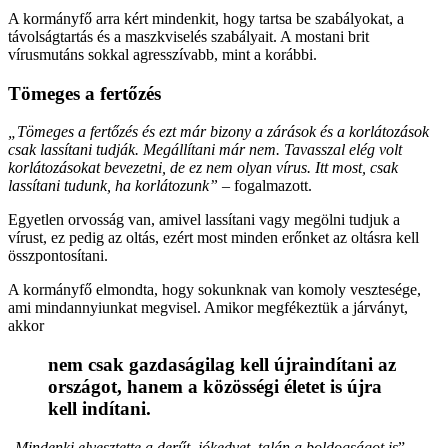
A kormányfő arra kért mindenkit, hogy tartsa be szabályokat, a
távolságtartás és a maszkviselés szabályait. A mostani brit
vírusmutáns sokkal agresszívabb, mint a korábbi.
Tömeges a fertőzés
„Tömeges a fertőzés és ezt már bizony a zárások és a korlátozások
csak lassítani tudják. Megállítani már nem. Tavasszal elég volt
korlátozásokat bevezetni, de ez nem olyan vírus. Itt most, csak
lassítani tudunk, ha korlátozunk”
– fogalmazott.
Egyetlen orvosság van, amivel lassítani vagy megölni tudjuk a
vírust, ez pedig az oltás, ezért most minden erőnket az oltásra kell
összpontosítani.
A kormányfő elmondta, hogy sokunknak van komoly vesztesége,
ami mindannyiunkat megvisel. Amikor megfékeztük a járványt,
akkor
nem csak gazdaságilag kell újraindítani az
országot, hanem a közösségi életet is újra
kell indítani.
„
Mindenki elvesztette a derűt, jókedvet, talán a boldogságot is
” –