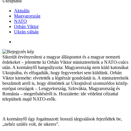
Ukrajnába
Aktuális
Magyarország
NATO
Orbán Viktor
Ukrán válság
Sikerült érvényesíteni a magyar álláspontot és a magyar nemzeti
érdekeket – jelentette ki Orbán Viktor miniszterelnök a NATO-csúcs
után. A kormányfő hangsúlyozta: Magyarország nem küld katonákat
Ukrajnába, és elfogadták, hogy fegyvereket sem küldünk. Orbán
Viktor kiemelte: elvetették a légtérzár gondolatát is. A miniszterelnök
beszámolt arról is, hogy döntöttek az Ukrajnával szomszédos közép-
európai országok – Lengyelország, Szlovákia, Magyarország és
Románia – megerősítéséről is. Hozzátette: ide védelmi célzattal
települnek majd NATO-erők.
A kormányfő úgy fogalmazott: hosszú tárgyalások fejeződtek be,
„nehéz szülés volt, de sikeres”.