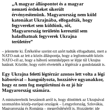
„A magyar álláspontot és a magyar
nemzeti érdekeket sikerült
érvényesítenünk. Magyarország nem küld
katonákat Ukrajnába, elfogadták, hogy
fegyvereket sem küldünk, sőt,
Magyarország területén keresztül sem
haladhatnak fegyverek Ukrajna
területére”
– jelentette ki. Értékelése szerint ezt azért tudták elfogadtatni, mert a
NATO-nak az lett a közös álláspontja, hogy a legfontosabb közös
NATO-cél az, hogy a háború semmiképpen se lépje túl Ukrajna
határait. Közölte, hogy ezért elvetették a légtérzár a gondolatatát is.
Egy Ukrajna feletti légtérzár azonos lett volta a légi
háborúval – hangsúlyozta, hozzátéve ugyanakkor,
hogy ez nem fog megtörténni és ez jó hír
Magyarország számára.
A miniszterelnök beszámolt arról is, hogy döntöttek az Ukrajnával
szomszédos közép-európai országok – Lengyelország, Szlovákia,
Magyarország és Románia – megerősítéséről is. Hozzátette: ide