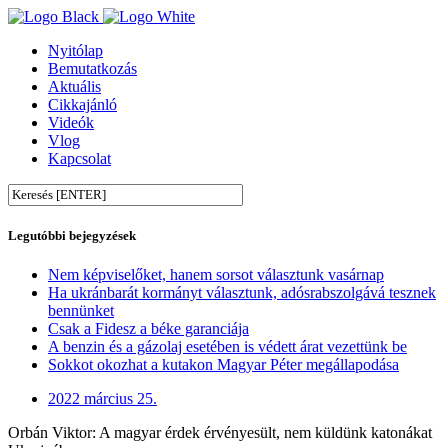
Nyitólap
Bemutatkozás
Aktuális
Cikkajánló
Videók
Vlog
Kapcsolat
Legutóbbi bejegyzések
Nem képviselőket, hanem sorsot választunk vasárnap
Ha ukránbarát kormányt választunk, adósrabszolgává tesznek
bennünket
Csak a Fidesz a béke garanciája
A benzin és a gázolaj esetében is védett árat vezettünk be
Sokkot okozhat a kutakon Magyar Péter megállapodása
2022 március 25.
Orbán Viktor: A magyar érdek érvényesült, nem küldünk katonákat