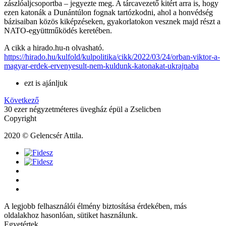
zászlóaljcsoportba – jegyezte meg. A tárcavezető kitért arra is, hogy
ezen katonák a Dunántúlon fognak tartózkodni, ahol a honvédség
bázisaiban közös kiképzéseken, gyakorlatokon vesznek majd részt a
NATO-együttműködés keretében.
A cikk a hirado.hu-n olvasható.
https://hirado.hu/kulfold/kulpolitika/cikk/2022/03/24/orban-viktor-a-
magyar-erdek-ervenyesult-nem-kuldunk-katonakat-ukrajnaba
ezt is ajánljuk
Következő
30 ezer négyzetméteres üvegház épül a Zselicben
Copyright
2020 © Gelencsér Attila.
A legjobb felhasználói élmény biztosítása érdekében, más
oldalakhoz hasonlóan, sütiket használunk.
Egyetértek