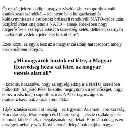
Öt ország jelezte eddig a magyar zászlóalj-harccsoporthoz való
csatlakozási szándékát – jelentette be a külgazdasági és
külügyminiszter a csütörtöki brüsszeli rendkívüli NATO-csúcs után.
Szijjártó Péter kifejtette: a NATO – annak érdekében hogy
megerősítse a szerepvállalását a szövetség keleti, délkeleti szárnyán
– „előretolt védelmi jelenlétet hozott létre”.
Ezek közül az egyik lesz az a magyar zászlóalj-harccsoport, amely
már korábban létrejött.
„Mi magyarok hoztuk ezt létre, a Magyar
Honvédség hozta ezt létre, az magyar
vezetés alatt áll”
– közölte, hozzátéve, hogy az egység eddig is a NATO keretében
működött. Szijjártó Péter közölte: megnyitották a lehetőséget, hogy
ehhez a zászlóalj-csoporthoz más NATO-tagországok is
csatlakozhassanak a saját katonáikkal.
Tájékoztatása szerint öt ország – az Egyesült Államok, Törökország,
Horvátország, Montenegró és Olaszország – jelezte csatlakozás és
katonák küldésének, delegálásának szándékát. Előreláthatólag ezen
országok néhány száz főnyi katonát delegálnak majd a magyar