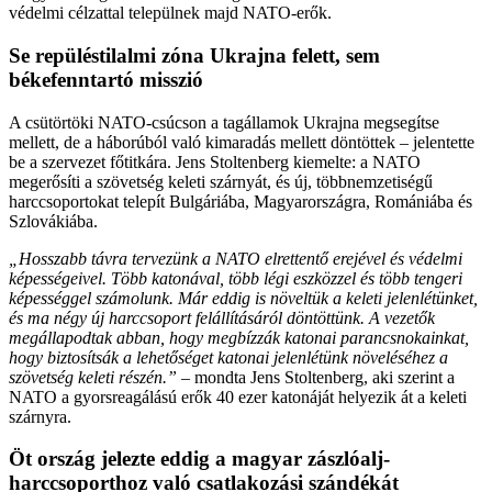
védelmi célzattal települnek majd NATO-erők.
Se repüléstilalmi zóna Ukrajna felett, sem
békefenntartó misszió
A csütörtöki NATO-csúcson a tagállamok Ukrajna megsegítse
mellett, de a háborúból való kimaradás mellett döntöttek – jelentette
be a szervezet főtitkára. Jens Stoltenberg kiemelte: a NATO
megerősíti a szövetség keleti szárnyát, és új, többnemzetiségű
harccsoportokat telepít Bulgáriába, Magyarországra, Romániába és
Szlovákiába.
„Hosszabb távra tervezünk a NATO elrettentő erejével és védelmi
képességeivel. Több katonával, több légi eszközzel és több tengeri
képességgel számolunk. Már eddig is növeltük a keleti jelenlétünket,
és ma négy új harccsoport felállításáról döntöttünk. A vezetők
megállapodtak abban, hogy megbízzák katonai parancsnokainkat,
hogy biztosítsák a lehetőséget katonai jelenlétünk növeléséhez a
szövetség keleti részén.”
– mondta Jens Stoltenberg, aki szerint a
NATO a gyorsreagálású erők 40 ezer katonáját helyezik át a keleti
szárnyra.
Öt ország jelezte eddig a magyar zászlóalj-
harccsoporthoz való csatlakozási szándékát