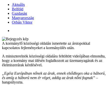
Aktuális
Belföld
Gazdaság
Magyarország
Orbán Viktor
A kormányfő közösségi oldalán ismertette az árstopokkal
kapcsolatos fejleményeket a kormányülés után.
A miniszterelnök közösségi oldalára feltöltött videójában elmondta,
hogy a kormány mai ülésén foglalkozott az üzemanyagárak és az
élelmiszerárak kérdésével.
„Egész Európában nőnek az árak, ennek elsődleges oka a háború,
és amíg a háború nem ér véget, addig az árak nőni fognak”
–
hangsúlyozta.