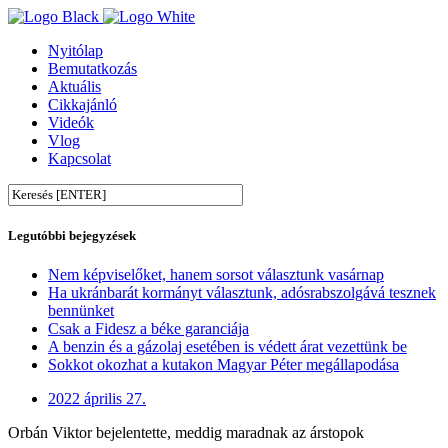
Nyitólap
Bemutatkozás
Aktuális
Cikkajánló
Videók
Vlog
Kapcsolat
Legutóbbi bejegyzések
Nem képviselőket, hanem sorsot választunk vasárnap
Ha ukránbarát kormányt választunk, adósrabszolgává tesznek
bennünket
Csak a Fidesz a béke garanciája
A benzin és a gázolaj esetében is védett árat vezettünk be
Sokkot okozhat a kutakon Magyar Péter megállapodása
2022 április 27.
Orbán Viktor bejelentette, meddig maradnak az árstopok