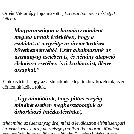
Orbán Viktor úgy fogalmazott:
„Ezt azonban nem nézhetjük
tétlenül.
Magyarországon a kormány mindent
megtesz annak érdekében, hogy a
családokat megvédje az áremelkedések
következményeitől. Ezért alkalmazunk az
üzemanyag esetében is, és néhány alapvető
élelmiszer esetében is árkorlátozást, illetve
ársapkát.”
Emlékeztetett, hogy az árstopok ideje lejártukhoz közeledik, ezért
dönteniük kellett róluk.
„Úgy döntöttünk, hogy július elsejéig
mindkét esetben meghosszabbítjuk az
árkorlátozó intézkedéseinket,
tehát mind az üzemanyag ára, mind a kiválasztott élelmiszeripari
termékeknek az ára július elsejéig változatlan marad. Mindent
megteszünk, hogy védjük a családokat”
– zárta bejelentését a