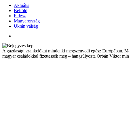
Aktuális
Belföld
Fidesz
Magyarország
Ukrán válság
A gazdasági szankciókat mindenki megszenvedi egész Európában, Magya
magyar családokkal fizettessék meg – hangsúlyozta Orbán Viktor mini