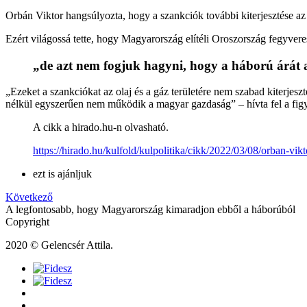
Orbán Viktor hangsúlyozta, hogy a szankciók további kiterjesztése az 
Ezért világossá tette, hogy Magyarország elítéli Oroszország fegyveres 
„de azt nem fogjuk hagyni, hogy a háború árát 
„Ezeket a szankciókat az olaj és a gáz területére nem szabad kiterjes
nélkül egyszerűen nem működik a magyar gazdaság” – hívta fel a figy
A cikk a hirado.hu-n olvasható.
https://hirado.hu/kulfold/kulpolitika/cikk/2022/03/08/orban-vi
ezt is ajánljuk
Következő
A legfontosabb, hogy Magyarország kimaradjon ebből a háborúból
Copyright
2020 © Gelencsér Attila.