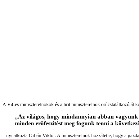
A V4-es miniszterelnökök és a brit miniszterelnök csúcstalálkozóját
„Az világos, hogy mindannyian abban vagyunk é
minden erőfeszítést meg fogunk tenni a következ
– nyilatkozta Orbán Viktor. A miniszterelnök hozzátette, hogy a gaz