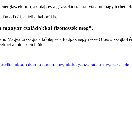
energiaszektorra, az olaj- és a gázszektorra aránytalanul nagy terhet j
támadását, elítéli a háborút is,
a magyar családokkal fizettessék meg”.
zteni. Magyarországra a kőolaj és a földgáz nagy része Oroszországból ér
elmet a miniszterelnök.
ktor-eliteljuk-a-haborut-de-nem-hagyjuk-hogy-az-arat-a-magyar-csaladok