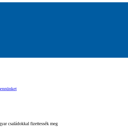
bennünket
gyar családokkal fizettessék meg