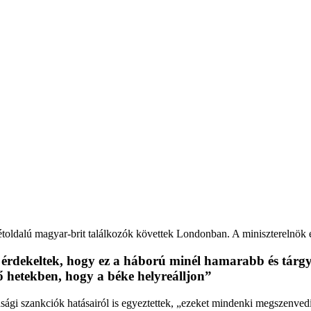
 kétoldalú magyar-brit találkozók követtek Londonban. A miniszterelnök
rdekeltek, hogy ez a háború minél hamarabb és tárgy
ő hetekben, hogy a béke helyreálljon”
dasági szankciók hatásairól is egyeztettek, „ezeket mindenki megszenve