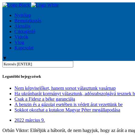
Nyitólap
Bemutatkozás
Aktuális
Cikkajánló
Videók
Vlog
Kapcsolat
▼
Legutóbbi bejegyzések
Nem képviselőket, hanem sorsot választunk vasárnap
Ha ukránbarát kormányt választunk, adósrabszolgává tesznek 
Csak a Fidesz a béke garanciája
A benzin és a gázolaj esetében is védett árat vezettünk be
Sokkot okozhat a kutakon Magyar Péter megállapodása
2022 március 9.
Orbán Viktor: Elítéljük a háborút, de nem hagyjuk, hogy az árát a ma