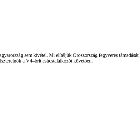
rország sem kivétel. Mi elítéljük Oroszország fegyveres támadását, el
szterelnök a V4–brit csúcstalálkozót követően.