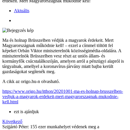
érdekeit. Mert Magyarországnak működnie kell!
Aktuális
Ma és holnap Brüsszelben védjük a magyarok érdekeit. Mert
Magyarországnak működnie kell! – ezzel a címmel töltött fel
képeket Orbán Viktor miniszterelnök közösségimédia-oldalára. A
miniszterelnök Brüsszelben vesz részt az uniós állam- és
kormányfők csúcstalálkozóján, amelyen arról a pénzügyi alapról is
tárgyalnak, amellyel a koronavírus-járvány miatt bajba került
gazdaságokat segítenék meg.
A cikk az origo.hu-n olvasható.
https://www.origo.hu/itthon/20201001-ma-es-holnap-brusszelben-
vedjuk-a-magyarok-erdekeit-mert-magyarorszagnak-mukodnie-
kell.html
ezt is ajánljuk
Következő
Szijjártó Péter: 155 ezer munkahelyet védenek meg a