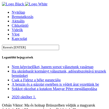
Nyitólap
Bemutatkozás
Aktuális
Cikkajánló
Videók
Vlog
Kapcsolat
Legutóbbi bejegyzések
Nem képviselőket, hanem sorsot választunk vasárnap
Ha ukránbarát kormányt választunk, adósrabszolgává tesznek
bennünket
Csak a Fidesz a béke garanciája
A benzin és a gázolaj esetében is védett árat vezettünk be
Sokkot okozhat a kutakon Magyar Péter megállapodása
2020 október 1.
Orbán Viktor: Ma és holnap Brüsszelben védjük a magyarok