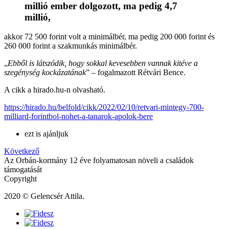
millió ember dolgozott, ma pedig 4,7
millió,
akkor 72 500 forint volt a minimálbér, ma pedig 200 000 forint és
260 000 forint a szakmunkás minimálbér.
„
Ebből is látszódik, hogy sokkal kevesebben vannak kitéve a
szegénység kockázatának
” – fogalmazott Rétvári Bence.
A cikk a hirado.hu-n olvasható.
https://hirado.hu/belfold/cikk/2022/02/10/retvari-mintegy-700-
milliard-forintbol-nohet-a-tanarok-apolok-bere
ezt is ajánljuk
Következő
Az Orbán-kormány 12 éve folyamatosan növeli a családok
támogatását
Copyright
2020 © Gelencsér Attila.