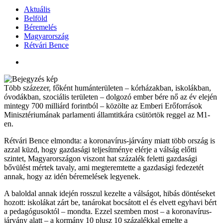
Aktuális
Belföld
Béremelés
Magyarország
Rétvári Bence
Több százezer, főként humánterületen – kórházakban, iskolákban,
óvodákban, szociális területen – dolgozó ember bére nő az év elején
mintegy 700 milliárd forintból – közölte az Emberi Erőforrások
Minisztériumának parlamenti államtitkára csütörtök reggel az M1-
en.
Rétvári Bence elmondta: a koronavírus-járvány miatt több ország is
azzal küzd, hogy gazdasági teljesítménye elérje a válság előtti
szintet, Magyarországon viszont hat százalék feletti gazdasági
bővülést mértek tavaly, ami megteremtette a gazdasági fedezetét
annak, hogy az idén béremelések legyenek.
A baloldal annak idején rosszul kezelte a válságot, hibás döntéseket
hozott: iskolákat zárt be, tanárokat bocsátott el és elvett egyhavi bért
a pedagógusoktól – mondta. Ezzel szemben most – a koronavírus-
járvány alatt – a kormány 10 plusz 10 százalékkal emelte a