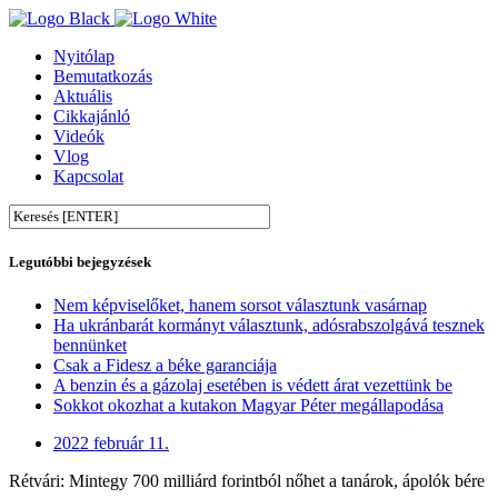
Nyitólap
Bemutatkozás
Aktuális
Cikkajánló
Videók
Vlog
Kapcsolat
Legutóbbi bejegyzések
Nem képviselőket, hanem sorsot választunk vasárnap
Ha ukránbarát kormányt választunk, adósrabszolgává tesznek
bennünket
Csak a Fidesz a béke garanciája
A benzin és a gázolaj esetében is védett árat vezettünk be
Sokkot okozhat a kutakon Magyar Péter megállapodása
2022 február 11.
Rétvári: Mintegy 700 milliárd forintból nőhet a tanárok, ápolók bére