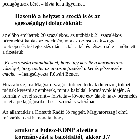
pedagógusok bérét – hívta fel a figyelmet.
Hasonló a helyzet a szociális és az
egészségügyi dolgozóknál:
az előbb említettek 20 százalékos, az utóbbiak 21 százalékos
béremelést kaptak az év elején, míg az orvosoknak – egy
többlépcsős bérfejlesztés után – akár a két és félszeresére is nőhetett
a fizetésük.
„
Kevés ország mondhatja el, hogy úgy kezelte a koronavírus-
válságot, hogy alatta az orvosok fizetését a két és félszeresére
emelte
” – hangsúlyozta Rétvári Bence.
Hozzáfűzte, ma Magyarországon többen tudnak dolgozni, többet
tudnak keresni az emberek, mint a baloldali kormányok idején. A
kormány tervei szerint – folytatta – jövőre egy újabb nagy béremelés
jöhet a pedagógusoknál és a szociális szférában.
Az államtitkár a Kossuth Rádió Jó reggelt, Magyarország! című
műsorában azt is mondta, hogy
amikor a Fidesz-KDNP átvette a
kormányzást a baloldaltól, akkor 3,7