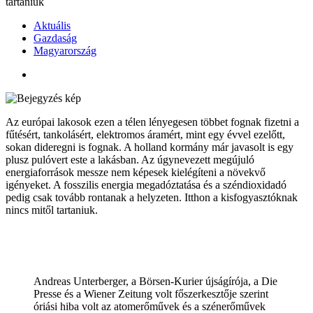
tartaniuk
Aktuális
Gazdaság
Magyarország
Az európai lakosok ezen a télen lényegesen többet fognak fizetni a
fűtésért, tankolásért, elektromos áramért, mint egy évvel ezelőtt,
sokan dideregni is fognak. A holland kormány már javasolt is egy
plusz pulóvert este a lakásban. Az úgynevezett megújuló
energiaforrások messze nem képesek kielégíteni a növekvő
igényeket. A fosszilis energia megadóztatása és a széndioxidadó
pedig csak tovább rontanak a helyzeten. Itthon a kisfogyasztóknak
nincs mitől tartaniuk.
Andreas Unterberger, a Börsen-Kurier újságírója, a Die
Presse és a Wiener Zeitung volt főszerkesztője szerint
óriási hiba volt az atomerőművek és a szénerőművek