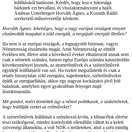
leállításáról határozni. Kérdés, hogy lesz-e bátorsága
bárkinek ezt bevallani, és visszakormányozni a hajót.
Andreas Unterbergert Horváth Ágnes, a Kossuth Rádió
szerkesztő-műsorvezetője kérdezte.
Horváth Ágnes: lehetséges, hogy a nagy európai országok ennyire
elszámolták magukat a zöld energiát, a megújuló energiát illetően?
Ha nem is az európai országok, a legnagyobb biztosan, vagyis
Németország elszámolta magát. Amit Németország az elmúlt
években tett, illetve amit a következő évekre elhatározott annak nem
csak a németek számára, hanem egész Európa számára katasztrofális
következményei lesznek, az atomerőművek és a szénerőművek
egyidejű leállításáról van szó. Ha ezeket megszűntetik és csak a
relatív bizonytalan zöld energiára, napelemekre, szélerőművekre
építik az energiaellátást, akkor egy nagyon kockázatos jövő felé
haladnak, amelyben egyre gyakrabban fenyeget majd
áramkimaradás.
Mit gondol, miért döntöttek úgy a német politikusok, a szakemberek,
hogy leállítják ezeket az erőműveket?
A szénerőművek leállítását a széndioxid-kvóta, a klímacélok elérése
teszi szükségessé, mindez komolyabb ellenállást váltott ki a keleti
szövetségi államokba, a volt NDK-s területeken, ahol a szén mindig