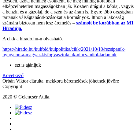
tőzsdén, azóta némileg csökkent, de még mindig korábban
elképzelhetetlen magasságokban jár. Közben drágul a kőolaj, vagyis
a benzin és a gázolaj, de a szén és az áram is. Egyre több országban
tartanak válságtanácskozásokat a kormányok. Itthon a lakosság
számára biztosan nem lesz áremelés –
számolt be korábban az M1
Híradója.
A cikk a hirado.hu-n olvasható.
https://hirado.hu/kulfold/kulpolitika/cikk/2021/10/10/rezsipanik-
nyugaton-a-magyar-kisfogyasztoknak-nincs-mitol-tartaniuk
ezt is ajánljuk
Következő
Orbán Viktor elárulta, mekkora béremelések jöhetnek jövőre
Copyright
2020 © Gelencsér Attila.