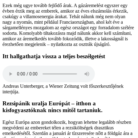
Ezek még ugye tovább fejlődő árak. A gázáremelést egyszer egy
évben érzik meg az emberek, amikor az éves elszámolás érkezik,
csakúgy a villamosenergia árakat. Tehát nálunk még nem olyan
nagy a nyomás, mint például Franciaországban, ahol két éve a
sárgamellényes mozgalom az egész országot egy forradalom szélére
sodorta. Komolyabb tiltakozásra majd nálunk akkor kell számítani,
amikor az áremelkedés tovább fokozódik, illetve a lakosságnál is
érezhetően megjelenik – nyilatkozta az osztrák újságíró.
Itt hallgathatja vissza a teljes beszélgetést
Andreas Unterberger, a Wiener Zeitung volt főszerkesztőjének
interjúja.
Rezsipánik uralja Európát – itthon a
kisfogyasztóknak nincs mitől tartaniuk.
Egész Európa azon gondolkozik, hogyan lehetne legalább részben
megvédeni az embereket télen a rezsiköltségek drasztikus
emelkedésétől. Szerdán a januári ár tízszeresére nőtt a földgáz ára a