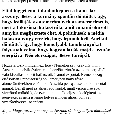
fontos szerepet játszott. Ennek ellenére megszületett a döntés.
Ettől függetlenül tulajdonképpen a kancellár
asszony, illetve a kormány spontán döntöttek úgy,
hogy leállítják az atomerőművek áramtermelését is,
mert a fukusimai katasztrófa, amit cunami okozott
annyira megijesztette őket. A politikusok a média
hatására is úgy érezték, hogy lépniük kell. Anélkül
döntöttek így, hogy komolyabb tanulmányokat
folytattak volna, hogy hogyan látják majd el ezután
energiával Németországot, illetve Európát.
Hozzátartozik mindehhez, hogy Németország, csakúgy, mint
Ausztria, amelyik évtizedekkel ezelőtt szintén az atomenergiából
való kiszállás mellett határozott, áramot exportál. Németország
elsősorban Franciaországból, amelynek nagy része
atomerőművekben előállított, Ausztria pedig a csehektől importál
áramot. Bár itt még az alpesi adottságok miatt viszonylag sok
vízerőmű működik, de ezek nem tudták teljesen kielégíteni az
igényeket és nem is lenne helyes minden alpesi völgyet
vízerőművekkel beépíteni.
Mi, itt Magyarországon még emlékszünk rá, hogy milyen támadások