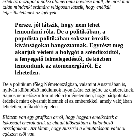
érték az országot a paksi atomerőmű bővítése miatt, de most már
talán mindenki számára világosan látszik, hogy enélkül
teljesíthetetlenek az igények.
Persze, jól látszik, hogy nem lehet
lemondani róla. De a politikában, a
populista politikában sokszor irreális
kívánságokat hangoztatnak. Egyrészt meg
akarjuk védeni a bolygót a széndioxidtól,
a fenyegető felmelegedéstől, de közben
lemondunk az atomenergiáról. Ez
lehetetlen.
De a politikum főleg Németországban, valamint Ausztriában is,
nyilván különböző médiumok nyomására ezt ígérte az embereknek.
Sajnos nem először fordul elő a történelemben, hogy pártpolitikai
érdekek miatt olyasmit hitetnek el az emberekkel, amely valójában
lehetetlen, működésképtelen.
Előttem van egy grafikon arról, hogy hogyan emelkedtek a
lakossági energiaárak az elmúlt időszakban a különböző
országokban. Azt látom, hogy Ausztria a kimutatásban valahol
egészen elől van.