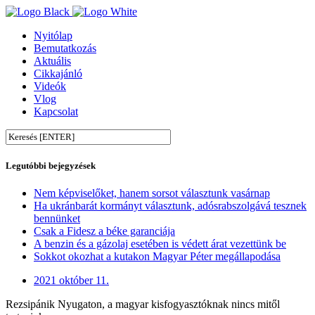
Nyitólap
Bemutatkozás
Aktuális
Cikkajánló
Videók
Vlog
Kapcsolat
Legutóbbi bejegyzések
Nem képviselőket, hanem sorsot választunk vasárnap
Ha ukránbarát kormányt választunk, adósrabszolgává tesznek
bennünket
Csak a Fidesz a béke garanciája
A benzin és a gázolaj esetében is védett árat vezettünk be
Sokkot okozhat a kutakon Magyar Péter megállapodása
2021 október 11.
Rezsipánik Nyugaton, a magyar kisfogyasztóknak nincs mitől