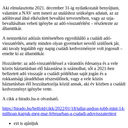
Aki elmulasztotta 2021. december 31-ig nyilatkozatát benyújtani,
valamint a NAV sem ismeri az utaláshoz szükséges adatait, az az
adóhivatal által elkészített bevallási tervezetében, vagy az szja-
bevallásában veheti igénybe az adó-visszatérítést – részletezte az
államtitkár.
A nemzetközi adózás történetében egyedülálló a családi adó-
visszatérítés, amely minden olyan gyermeket nevelő szülőnek jár,
aki tavaly legalább egy napig családi kedvezményre volt jogosult –
emelte ki az államtitkár.
Hozzátette: az adó-visszatérítéssel a várandós édesanya és a vele
közös háztartásban elő házastársa is számolhat, sőt a 2021-ben
befizetett adó visszajár a családi pótlékban saját jogán és a
rokkantsági járadékban részesülőnek, vagy a vele közös
háztartásban élő hozzátartozója közül annak, aki év közben a családi
kedvezményt igénybe vette.
A cikk a hirado.hu-n olvasható.
https://hirado.hu/belfold/cikk/2022/01/18/tallai-andras-tobb-mint-14-
millioan-kapjak-meg-mar-februarban-a-csaladi-adovisszateritest
ezt is ajánljuk