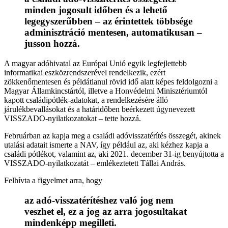
minden jogosult időben és a lehető
legegyszerűbben – az érintettek többsége
adminisztráció mentesen, automatikusan –
jusson hozzá.
A magyar adóhivatal az Európai Unió egyik legfejlettebb
informatikai eszközrendszerével rendelkezik, ezért
zökkenőmentesen és példátlanul rövid idő alatt képes feldolgozni a
Magyar Államkincstártól, illetve a Honvédelmi Minisztériumtól
kapott családipótlék-adatokat, a rendelkezésére álló
járulékbevallásokat és a határidőben beérkezett úgynevezett
VISSZADO-nyilatkozatokat – tette hozzá.
Februárban az kapja meg a családi adóvisszatérítés összegét, akinek
utalási adatait ismerte a NAV, így például az, aki kézhez kapja a
családi pótlékot, valamint az, aki 2021. december 31-ig benyújtotta a
VISSZADO-nyilatkozatát – emlékeztetett Tállai András.
Felhívta a figyelmet arra, hogy
az adó-visszatérítéshez való jog nem
veszhet el, ez a jog az arra jogosultakat
mindenképp megilleti.