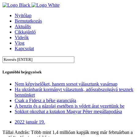
Nyitólap
Bemutatkozás
Aktuális
Cikkajánló
Videók
Vlog
Kapcsolat
Legutóbbi bejegyzések
Nem képviselőket, hanem sorsot választunk vasárnap
Ha ukránbarát kormányt választunk, adósrabszolgává tesznek
bennünket
Csak a Fidesz a béke garanciája
A benzin és a gázolaj esetében is védett árat vezettünk be
Sokkot okozhat a kutakon Magyar Péter megállapodása
2022 január 19.
Tállai András: Több mint 1,4 millióan kapják meg már februárban a