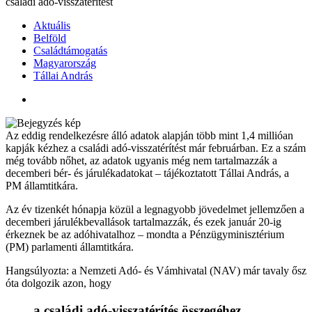
családi adó-visszatérítést
Aktuális
Belföld
Családtámogatás
Magyarország
Tállai András
Az eddig rendelkezésre álló adatok alapján több mint 1,4 millióan
kapják kézhez a családi adó-visszatérítést már februárban. Ez a szám
még tovább nőhet, az adatok ugyanis még nem tartalmazzák a
decemberi bér- és járulékadatokat – tájékoztatott Tállai András, a
PM államtitkára.
Az év tizenkét hónapja közül a legnagyobb jövedelmet jellemzően a
decemberi járulékbevallások tartalmazzák, és ezek január 20-ig
érkeznek be az adóhivatalhoz – mondta a Pénzügyminisztérium
(PM) parlamenti államtitkára.
Hangsúlyozta: a Nemzeti Adó- és Vámhivatal (NAV) már tavaly ősz
óta dolgozik azon, hogy
a családi adó-visszatérítés összegéhez