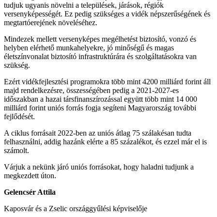
tudjuk ugyanis növelni a települések, járások, régiók
versenyképességét. Ez pedig szükséges a vidék népszerűségének és
megtartóerejének növeléséhez.
Mindezek mellett versenyképes megélhetést biztosító, vonzó és
helyben elérhető munkahelyekre, jó minőségű és magas
életszínvonalat biztosító infrastruktúrára és szolgáltatásokra van
szükség.
Ezért vidékfejlesztési programokra több mint 4200 milliárd forint áll
majd rendelkezésre, összességében pedig a 2021-2027-es
időszakban a hazai társfinanszírozással együtt több mint 14 000
milliárd forint uniós forrás fogja segíteni Magyarország további
fejlődését.
A ciklus forrásait 2022-ben az uniós átlag 75 szálakésan tudta
felhasználni, addig hazánk elérte a 85 százalékot, és ezzel már el is
számolt.
Várjuk a nekünk járó uniós forrásokat, hogy haladni tudjunk a
megkezdett úton.
Gelencsér Attila
Kaposvár és a Zselic országgyűlési képviselője