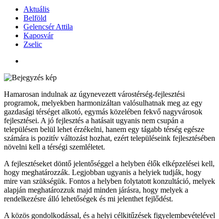
Aktuális
Belföld
Gelencsér Attila
Kaposvár
Zselic
Hamarosan indulnak az úgynevezett várostérség-fejlesztési
programok, melyekben harmonizáltan valósulhatnak meg az egy
gazdasági térséget alkotó, egymás közelében fekvő nagyvárosok
fejlesztései. A jó fejlesztés a hatásait ugyanis nem csupán a
településen belül lehet érzékelni, hanem egy tágabb térség egésze
számára is pozitív változást hozhat, ezért településeink fejlesztésében
növelni kell a térségi szemléletet.
A fejlesztéseket döntő jelentőséggel a helyben élők elképzelései kell,
hogy meghatározzák. Legjobban ugyanis a helyiek tudják, hogy
mire van szükségük. Fontos a helyben folytatott konzultáció, melyek
alapján meghatározzuk majd minden járásra, hogy melyek a
rendelkezésre álló lehetőségek és mi jelenthet fejlődést.
A közös gondolkodással, és a helyi célkitűzések figyelembevételével