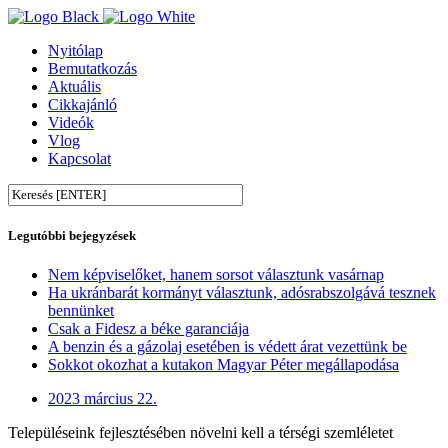
Nyitólap
Bemutatkozás
Aktuális
Cikkajánló
Videók
Vlog
Kapcsolat
Legutóbbi bejegyzések
Nem képviselőket, hanem sorsot választunk vasárnap
Ha ukránbarát kormányt választunk, adósrabszolgává tesznek
bennünket
Csak a Fidesz a béke garanciája
A benzin és a gázolaj esetében is védett árat vezettünk be
Sokkot okozhat a kutakon Magyar Péter megállapodása
2023 március 22.
Településeink fejlesztésében növelni kell a térségi szemléletet