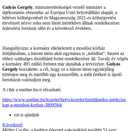
Gulyás Gergely
, miniszterelnökséget vezető miniszter a
tájékoztatón elmondta: az Európai Unió helyreállítási alapját, a
hétéves költségvetését és Magyarország 2021-es költségvetési
törvényét nézve soha nem látott mértékben állnak rendelkezésre
fejlesztési források idén és a következő években.
Hangsúlyozta: a kormány elkötelezett a mosdósi kórház
felújításában, a három ütem akár egymásra is „tolódhat”, hiszen az
ehhez szükséges tízmilliárd forint rendelkezésre áll. Tavaly év végén
a kormány 495 millió forintot már átutaltak a tervezésre.
Gulyás
Gergely
hozzátette: a cél, hogy ez a három ütem egyidejűleg
történjen meg és mielőbb egy korszerűbb, a múlt értékeit is ápoló
beruházás valósuljon meg.
A cikk a sonline.hu-n olvasható.
https://www.sonline.hu/kozelet/helyi-kozelet/tizmilliardos-injekciot-
kap-a-mosdosi-korhaz-3809584/
ezt is ajánljuk
Következő
Müller Cecília: a kedden érkezett vakcinákból további 51 ezer