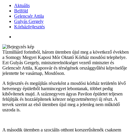
Aktuális
Belföld
Gelencsér Attila
Gulyás Gergely
Kórházfejlesztés
Tízmilliárd forintból, három ütemben újul meg a következő években
a Somogy Megyei Kaposi Mór Oktató Kórház mosdósi telephelye.
Ezt Gulyás Gergely, miniszterelnökséget vezető miniszter és
Gelencsér Attila, Kaposvár és térségének országgyűlési képviselője
jelentette be vasárnap, Mosdóson.
A fejlesztés és megújítás részeként a mosdósi kórház területén lévő
hetvenegy épületből harmincegyet lebontanak, többet pedig
kibővítenek majd. A száznegyven ágyas Pavilon épületet teljesen
felújítják és hozzáépítenek kétezer négyzetméternyi új részt. A
tervek szerint az első ütemben újul meg a jelenleg nem működő
uszoda is.
A második ütemben a szociális otthont korszerűsítenék csaknem