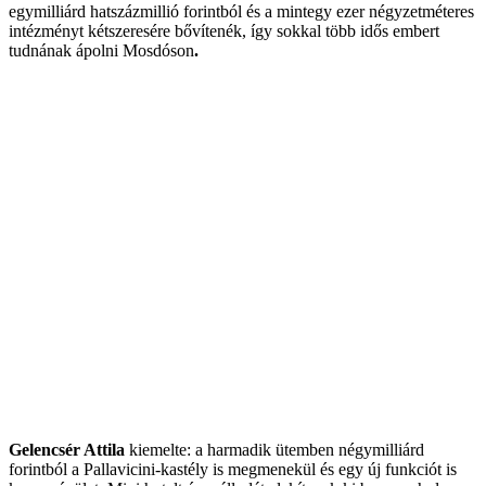
egymilliárd hatszázmillió forintból és a mintegy ezer négyzetméteres
intézményt kétszeresére bővítenék, így sokkal több idős embert
tudnának ápolni Mosdóson
.
Gelencsér Attila
kiemelte: a harmadik ütemben négymilliárd
forintból a Pallavicini-kastély is megmenekül és egy új funkciót is