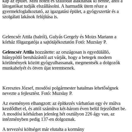
kap az épület. Mini hotelt és szállodát alakítanak ki benne, ahol a
látogatókat tudják elszállásolni. A harmadik ütem része a
gyermekfoglalkoztató, az igazgatási épület, a gyógyszertár és a
szolgálati lakások felújítása is.
Gelencsér Attila (balról), Gulyás Gergely és Moizs Mariann a
kórház főigazgatója a sajtótájékoztatón Fotó: Muzslay P.
Gelencsér Attila
hozzátette: az országosan is egyedülálló,
hiánypótló beruházástól azt várják, hogy a betegek modern
körülmények között gyógyulhassanak, megmentsék a dolgozók
munkahelyét és ötven újat teremtsenek.
Keresztes József, mosdósi polgármester hatalmas lehetőségnek
nevezte a fejlesztést. Fotó: Muzslay P.
Az eseményen elhangzott: az építkezés várhatóan egy év múlva
kezdődhet el, és attól számítva két-három éven belül fejeződhet be.
A mosdósi kórházban jelenleg hét osztályon 226 ágy van, az
intézményben pedig 137-en dolgoznak.
A tervezési költséget már elutalta a kormány