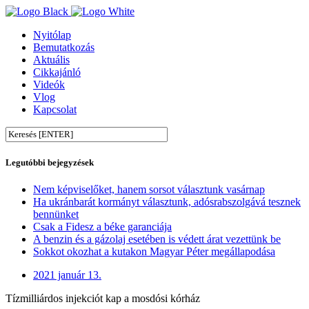
Nyitólap
Bemutatkozás
Aktuális
Cikkajánló
Videók
Vlog
Kapcsolat
Legutóbbi bejegyzések
Nem képviselőket, hanem sorsot választunk vasárnap
Ha ukránbarát kormányt választunk, adósrabszolgává tesznek
bennünket
Csak a Fidesz a béke garanciája
A benzin és a gázolaj esetében is védett árat vezettünk be
Sokkot okozhat a kutakon Magyar Péter megállapodása
2021 január 13.
Tízmilliárdos injekciót kap a mosdósi kórház