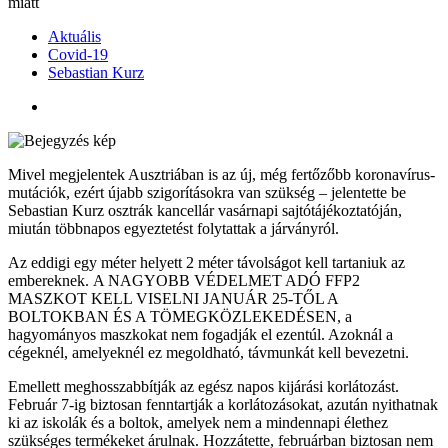
miatt
Aktuális
Covid-19
Sebastian Kurz
Mivel megjelentek Ausztriában is az új, még fertőzőbb koronavírus-
mutációk, ezért újabb szigorításokra van szükség – jelentette be
Sebastian Kurz osztrák kancellár vasárnapi sajtótájékoztatóján,
miután többnapos egyeztetést folytattak a járványról.
Az eddigi egy méter helyett 2 méter távolságot kell tartaniuk az
embereknek.
A NAGYOBB VÉDELMET ADÓ FFP2
MASZKOT KELL VISELNI JANUÁR 25-TŐL A
BOLTOKBAN ÉS A TÖMEGKÖZLEKEDÉSEN,
a
hagyományos maszkokat nem fogadják el ezentúl. Azoknál a
cégeknél, amelyeknél ez megoldható, távmunkát kell bevezetni.
Emellett meghosszabbítják az egész napos kijárási korlátozást.
Február 7-ig biztosan fenntartják a korlátozásokat, azután nyithatnak
ki az iskolák és a boltok, amelyek nem a mindennapi élethez
szükséges termékeket árulnak. Hozzátette, februárban biztosan nem