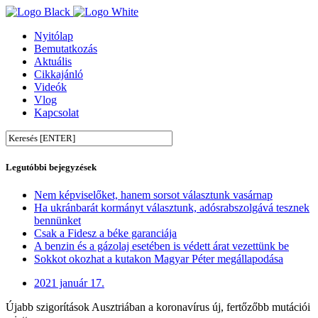
Nyitólap
Bemutatkozás
Aktuális
Cikkajánló
Videók
Vlog
Kapcsolat
Legutóbbi bejegyzések
Nem képviselőket, hanem sorsot választunk vasárnap
Ha ukránbarát kormányt választunk, adósrabszolgává tesznek
bennünket
Csak a Fidesz a béke garanciája
A benzin és a gázolaj esetében is védett árat vezettünk be
Sokkot okozhat a kutakon Magyar Péter megállapodása
2021 január 17.
Újabb szigorítások Ausztriában a koronavírus új, fertőzőbb mutációi