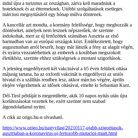
indul újra a turizmus az országban, zárva kell maradniuk a
hoteleknek és az éttermeknek. Utóbbi szolgáltatások esetleges
márciusi megnyitásáról egy hónap múlva döntenek.
A kancellár azt mondta, a kormány felelőssége, hogy meghozzák a
döntéseket, amelyek nem lesznek népszerűek, de szerinte
indokoltak, mert az új fertőzöttek számában Ausztria az első
harmadban van az európai országok közt. Emlékeztetett, hogy
augusztusban arról beszélt, hogy már látszik a fény az alagút végén,
és nyárra visszatérhetnek az emberek a korábban megszokott
életükhöz, szerinte ehhez szükségesek a mostani szigorítások.
A jelenleg engedélyezett két vakcinával a 65 éven felüliek oltása
májusig tartana, ha az oxfordi vakcinát is engedélyezi az uniós
hivatal és a szállítás rendben lesz, akkor március végére, április
elejére végezhetnek az idősek oltásával, emelte ki Sebastian Kurz.
Dél-Tirol példáját is megemlítette, akik 10 napos nyitás után újra
korlátozásokat vezettek be, ezért szerinte nem szabad
átgondolatlanul nyitni.
A cikk az origo.hu-n olvasható.
https://www.origo.hu/nagyvilag/20210117-ujabb-szigoritasok-
ausztriaban-a-koronavirus-uj-fertozobb-mutacioi-miatt.html