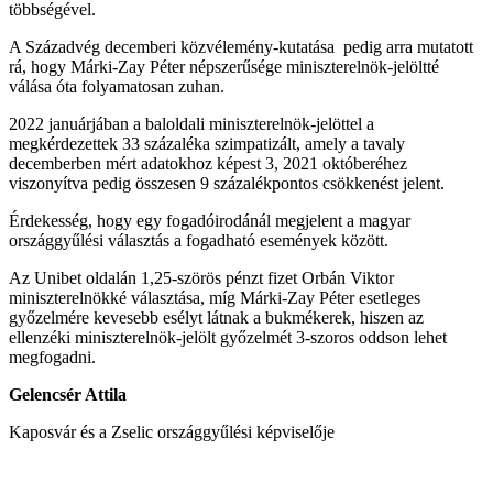
többségével.
A Századvég decemberi közvélemény-kutatása pedig arra mutatott
rá, hogy Márki-Zay Péter népszerűsége miniszterelnök-jelöltté
válása óta folyamatosan zuhan.
2022 januárjában a baloldali miniszterelnök-jelöttel a
megkérdezettek 33 százaléka szimpatizált, amely a tavaly
decemberben mért adatokhoz képest 3, 2021 októberéhez
viszonyítva pedig összesen 9 százalékpontos csökkenést jelent.
Érdekesség, hogy egy fogadóirodánál megjelent a magyar
országgyűlési választás a fogadható események között.
Az Unibet oldalán 1,25-szörös pénzt fizet Orbán Viktor
miniszterelnökké választása, míg Márki-Zay Péter esetleges
győzelmére kevesebb esélyt látnak a bukmékerek, hiszen az
ellenzéki miniszterelnök-jelölt győzelmét 3-szoros oddson lehet
megfogadni.
Gelencsér Attila
Kaposvár és a Zselic országgyűlési képviselője