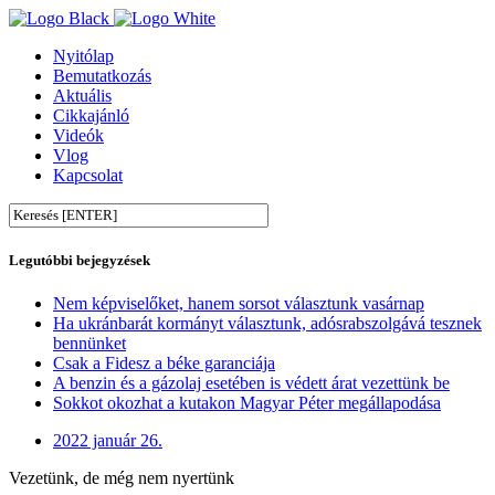
Nyitólap
Bemutatkozás
Aktuális
Cikkajánló
Videók
Vlog
Kapcsolat
Legutóbbi bejegyzések
Nem képviselőket, hanem sorsot választunk vasárnap
Ha ukránbarát kormányt választunk, adósrabszolgává tesznek
bennünket
Csak a Fidesz a béke garanciája
A benzin és a gázolaj esetében is védett árat vezettünk be
Sokkot okozhat a kutakon Magyar Péter megállapodása
2022 január 26.
Vezetünk, de még nem nyertünk