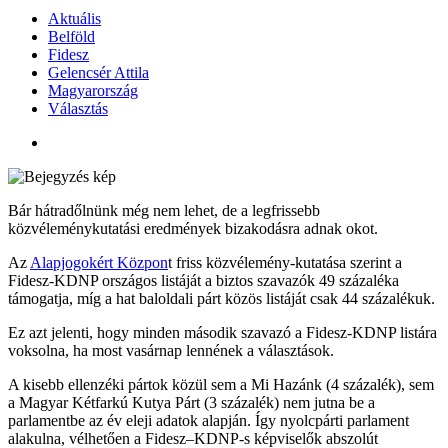
Aktuális
Belföld
Fidesz
Gelencsér Attila
Magyarország
Választás
Bár hátradőlnünk még nem lehet, de a legfrissebb
közvéleménykutatási eredmények bizakodásra adnak okot.
Az
Alapjogokért Közpon
t friss közvélemény-kutatása szerint a
Fidesz-KDNP országos listáját a biztos szavazók 49 százaléka
támogatja, míg a hat baloldali párt közös listáját csak 44 százalékuk.
Ez azt jelenti, hogy minden második szavazó a Fidesz-KDNP listára
voksolna, ha most vasárnap lennének a választások.
A kisebb ellenzéki pártok közül sem a Mi Hazánk (4 százalék), sem
a Magyar Kétfarkú Kutya Párt (3 százalék) nem jutna be a
parlamentbe az év eleji adatok alapján. Így nyolcpárti parlament
alakulna, vélhetően a Fidesz–KDNP-s képviselők abszolút