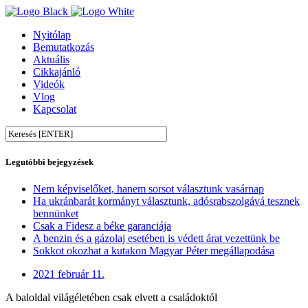
Nyitólap
Bemutatkozás
Aktuális
Cikkajánló
Videók
Vlog
Kapcsolat
Legutóbbi bejegyzések
Nem képviselőket, hanem sorsot választunk vasárnap
Ha ukránbarát kormányt választunk, adósrabszolgává tesznek
bennünket
Csak a Fidesz a béke garanciája
A benzin és a gázolaj esetében is védett árat vezettünk be
Sokkot okozhat a kutakon Magyar Péter megállapodása
2021 február 11.
A baloldal világéletében csak elvett a családoktól