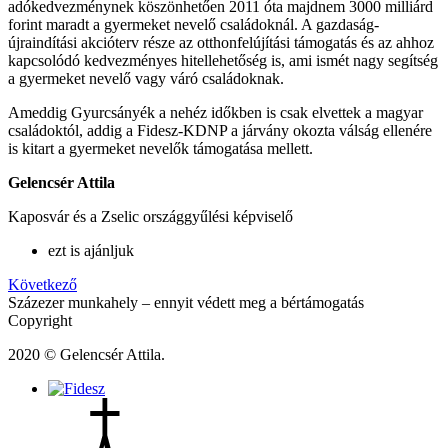
adókedvezménynek köszönhetően 2011 óta majdnem 3000 milliárd
forint maradt a gyermeket nevelő családoknál. A gazdaság-
újraindítási akcióterv része az otthonfelújítási támogatás és az ahhoz
kapcsolódó kedvezményes hitellehetőség is, ami ismét nagy segítség
a gyermeket nevelő vagy váró családoknak.
Ameddig Gyurcsányék a nehéz időkben is csak elvettek a magyar
családoktól, addig a Fidesz-KDNP a járvány okozta válság ellenére
is kitart a gyermeket nevelők támogatása mellett.
Gelencsér Attila
Kaposvár és a Zselic országgyűlési képviselő
ezt is ajánljuk
Következő
Százezer munkahely – ennyit védett meg a bértámogatás
Copyright
2020 © Gelencsér Attila.