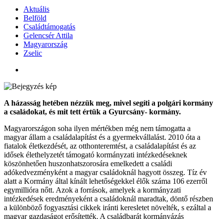
Aktuális
Belföld
Családtámogatás
Gelencsér Attila
Magyarország
Zselic
A házasság hetében nézzük meg, mivel segíti a polgári kormány
a családokat, és mit tett értük a Gyurcsány- kormány.
Magyarországon soha ilyen mértékben még nem támogatta a
magyar állam a családalapítást és a gyermekvállalást. 2010 óta a
fiatalok életkezdését, az otthonteremtést, a családalapítást és az
idősek élethelyzetét támogató kormányzati intézkedéseknek
köszönhetően huszonhatszorosára emelkedett a családi
adókedvezményként a magyar családoknál hagyott összeg. Tíz év
alatt a Kormány által kínált lehetőségekkel élők száma 106 ezerről
egymillióra nőtt. Azok a források, amelyek a kormányzati
intézkedések eredményeként a családoknál maradtak, döntő részben
a különböző fogyasztási cikkek iránti keresletet növelték, s ezáltal a
magyar gazdaságot erősítették. A családbarát kormányázás