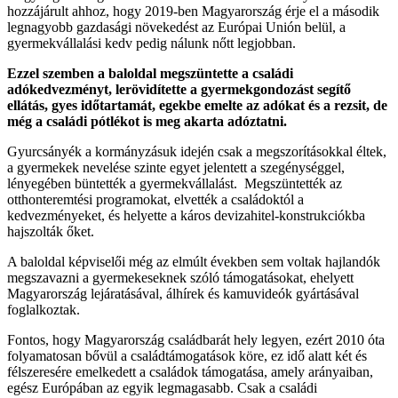
hozzájárult ahhoz, hogy 2019-ben Magyarország érje el a második
legnagyobb gazdasági növekedést az Európai Unión belül, a
gyermekvállalási kedv pedig nálunk nőtt legjobban.
Ezzel szemben a baloldal megszüntette a családi
adókedvezményt, lerövidítette a gyermekgondozást segítő
ellátás, gyes időtartamát, egekbe emelte az adókat és a rezsit, de
még a családi pótlékot is meg akarta adóztatni.
Gyurcsányék a kormányzásuk idején csak a megszorításokkal éltek,
a gyermekek nevelése szinte egyet jelentett a szegénységgel,
lényegében büntették a gyermekvállalást. Megszüntették az
otthonteremtési programokat, elvették a családoktól a
kedvezményeket, és helyette a káros devizahitel-konstrukciókba
hajszolták őket.
A baloldal képviselői még az elmúlt években sem voltak hajlandók
megszavazni a gyermekeseknek szóló támogatásokat, ehelyett
Magyarország lejáratásával, álhírek és kamuvideók gyártásával
foglalkoztak.
Fontos, hogy Magyarország családbarát hely legyen, ezért 2010 óta
folyamatosan bővül a családtámogatások köre, ez idő alatt két és
félszeresére emelkedett a családok támogatása, amely arányaiban,
egész Európában az egyik legmagasabb. Csak a családi