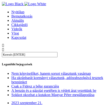
Nyitólap
Bemutatkozás
Aktuális
Cikkajánló
Videók
Vlog
Kapcsolat
Legutóbbi bejegyzések
Nem képviselőket, hanem sorsot választunk vasárnap
Ha ukránbarát kormányt választunk, adósrabszolgává tesznek
bennünket
Csak a Fidesz a béke garanciája
A benzin és a gázolaj esetében is védett árat vezettünk be
Sokkot okozhat a kutakon Magyar Péter megállapodása
2023 szeptember 21.