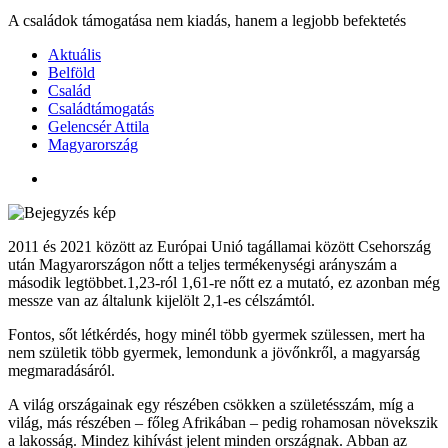
A családok támogatása nem kiadás, hanem a legjobb befektetés
Aktuális
Belföld
Család
Családtámogatás
Gelencsér Attila
Magyarország
2011 és 2021 között az Európai Unió tagállamai között Csehország
után Magyarországon nőtt a teljes termékenységi arányszám a
második legtöbbet.1,23-ról 1,61-re nőtt ez a mutató, ez azonban még
messze van az általunk kijelölt 2,1-es célszámtól.
Fontos, sőt létkérdés, hogy minél több gyermek szülessen, mert ha
nem születik több gyermek, lemondunk a jövőnkről, a magyarság
megmaradásáról.
A világ országainak egy részében csökken a születésszám, míg a
világ, más részében – főleg Afrikában – pedig rohamosan növekszik
a lakosság. Mindez kihívást jelent minden országnak. Abban az