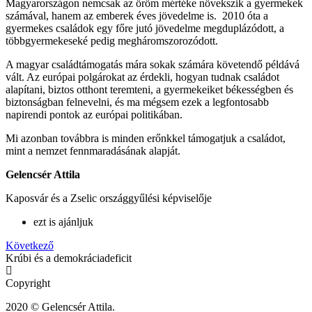
Magyarországon nemcsak az öröm mértéke növekszik a gyermekek
számával, hanem az emberek éves jövedelme is. 2010 óta a
gyermekes családok egy főre jutó jövedelme megduplázódott, a
többgyermekeseké pedig megháromszorozódott.
A magyar családtámogatás mára sokak számára követendő példává
vált. Az európai polgárokat az érdekli, hogyan tudnak családot
alapítani, biztos otthont teremteni, a gyermekeiket békességben és
biztonságban felnevelni, és ma mégsem ezek a legfontosabb
napirendi pontok az európai politikában.
Mi azonban továbbra is minden erőnkkel támogatjuk a családot,
mint a nemzet fennmaradásának alapját.
Gelencsér Attila
Kaposvár és a Zselic országgyűlési képviselője
ezt is ajánljuk
Következő
Krúbi és a demokráciadeficit
Copyright
2020 © Gelencsér Attila.