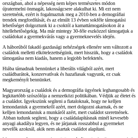
országban, ahol a népesség nem képes természetes módon
újratermelni önmagát, lakosságcsere alakulhat ki. Mi ezt nem
szeretnénk, ezért is fogalmaztuk meg a 2010-ben a demográfiai
trendek megfordítását, és az elmúlt 13 évben sokféle támogatási
lehetőséget dolgoztunk ki a csoktól a kamattámogatásokon át a
hitellehetőségekig. Ma már mintegy 30-féle eszközzel támogatjuk a
családokat a gyermekvárás vagy a gyermeknevelés idején.
A háborúból fakadó gazdasági nehézségek ellenére sem változott a
családok melletti elkötelezettségünk, mert hisszük, hogy a családok
támogatása nem kiadás, hanem a legjobb befektetés.
Hiába támadnak bennünket a liberális világból azért, mert
családbarátok, konzervatívak és hazafiasak vagyunk, ez csak
megkeményít bennünket.
Magyarország a családok és a demográfia ügyének leghangosabb és
legkitartóbb szószólója a nemzetközi politikában. Védjük az életet és
a családot. Igyekszünk segíteni a fiataloknak, hogy ne kelljen
lemondaniuk a gyermekről azért, mert dolgozni akarnak, és ne
kelljen lemonda­niuk a munkáról azért, mert családot szeretnének.
Abban tudunk segíteni, hogy a családalapításnak minél kevesebb
anyagi akadálya legyen, és ne járjanak rosszabbul a gyermeket
nevelők azoknál, akik nem akartak családot alapítani.