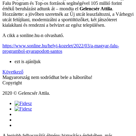
Falu Program és Top-os források segítségével 105 millió forint
értékű beruházást adtunk át – mondta el
Gelencsér Attila
.
Hozzátette: a jövőben szeretnék az Új utcát leaszfaltozni, a Várhegyi
utcát felújítani, modernizálni a sportöltözőket, két játszóteret
kialakítani és rendezni a belvizet az egész településen.
A cikk a sonline.hu-n olvasható.
https://www.sonline.hu/helyi-kozelet/2022/03/a-magyar-falu-
programbol-gyarapodott-santos
ezt is ajánljuk
Következő
Magyarország nem sodródhat bele a háborúba!
Copyright
2020 © Gelencsér Attila.
A legjobb felhasználói élmény biztosítása érdekében, más