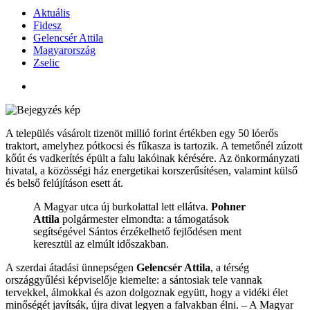
Aktuális
Fidesz
Gelencsér Attila
Magyarország
Zselic
A település vásárolt tizenöt millió forint értékben egy 50 lóerős
traktort, amelyhez pótkocsi és fűkasza is tartozik. A temetőnél zúzott
kőút és vadkerítés épült a falu lakóinak kérésére. Az önkormányzati
hivatal, a közösségi ház energetikai korszerűsítésen, valamint külső
és belső felújításon esett át.
A Magyar utca új burkolattal lett ellátva.
Pohner
Attila
polgármester elmondta: a támogatások
segítségével Sántos érzékelhető fejlődésen ment
keresztül az elmúlt időszakban.
A szerdai átadási ünnepségen
Gelencsér Attila
, a térség
országgyűlési képviselője kiemelte: a sántosiak tele vannak
tervekkel, álmokkal és azon dolgoznak együtt, hogy a vidéki élet
minőségét javítsák, újra divat legyen a falvakban élni. – A Magyar