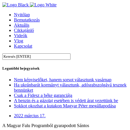
Nyitólap
Bemutatkozás
Aktuális
Cikkajánló
Videók
Vlog
Kapcsolat
Legutóbbi bejegyzések
Nem képviselőket, hanem sorsot választunk vasárnap
Ha ukránbarát kormányt választunk, adósrabszolgává tesznek
bennünket
Csak a Fidesz a béke garanciája
A benzin és a gázolaj esetében is védett árat vezettünk be
Sokkot okozhat a kutakon Magyar Péter megállapodása
2022 március 17.
A Magyar Falu Programból gyarapodott Sántos