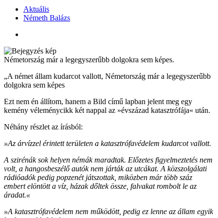
Aktuális
Németh Balázs
Németország már a legegyszerűbb dolgokra sem képes.
„A német állam kudarcot vallott, Németország már a legegyszerűbb
dolgokra sem képes
Ezt nem én állítom, hanem a Bild című lapban jelent meg egy
kemény véleménycikk két nappal az »évszázad katasztrófája« után.
Néhány részlet az írásból:
»Az árvízzel érintett területen a katasztrófavédelem kudarcot vallott.
A szirénák sok helyen némák maradtak. Előzetes figyelmeztetés nem
volt, a hangosbeszélő autók nem járták az utcákat. A közszolgálati
rádióadók pedig popzenét játszottak, miközben már több száz
embert elöntött a víz, házak dőltek össze, falvakat rombolt le az
áradat.«
»A katasztrófavédelem nem működött, pedig ez lenne az állam egyik