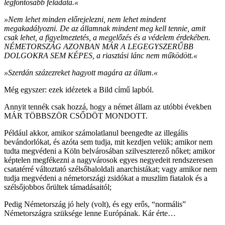
legfontosabb feladata.«
»Nem lehet minden előrejelezni, nem lehet mindent
megakadályozni. De az államnak mindent meg kell tennie, amit
csak lehet, a figyelmeztetés, a megelőzés és a védelem érdekében.
NÉMETORSZÁG AZONBAN MÁR A LEGEGYSZERŰBB
DOLGOKRA SEM KÉPES, a riasztási lánc nem működött.«
»Szerdán százezreket hagyott magára az állam.«
Még egyszer: ezek idézetek a Bild című lapból.
Annyit tennék csak hozzá, hogy a német állam az utóbbi években
MÁR TÖBBSZÖR CSŐDÖT MONDOTT.
Például akkor, amikor számolatlanul beengedte az illegális
bevándorlókat, és azóta sem tudja, mit kezdjen velük; amikor nem
tudta megvédeni a Köln belvárosában szilveszterező nőket; amikor
képtelen megfékezni a nagyvárosok egyes negyedeit rendszeresen
csatatérré változtató szélsőbaloldali anarchistákat; vagy amikor nem
tudja megvédeni a németországi zsidókat a muszlim fiatalok és a
szélsőjobbos őrültek támadásaitól;
Pedig Németország jó hely (volt), és egy erős, “normális”
Németországra szüksége lenne Európának. Kár érte…