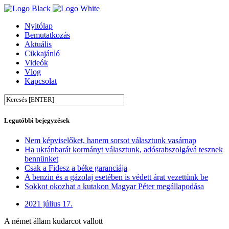
Nyitólap
Bemutatkozás
Aktuális
Cikkajánló
Videók
Vlog
Kapcsolat
Legutóbbi bejegyzések
Nem képviselőket, hanem sorsot választunk vasárnap
Ha ukránbarát kormányt választunk, adósrabszolgává tesznek
bennünket
Csak a Fidesz a béke garanciája
A benzin és a gázolaj esetében is védett árat vezettünk be
Sokkot okozhat a kutakon Magyar Péter megállapodása
2021 július 17.
A német állam kudarcot vallott