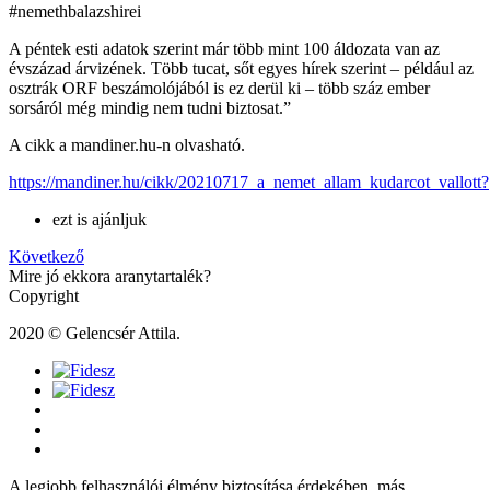
#nemethbalazshirei
A péntek esti adatok szerint már több mint 100 áldozata van az
évszázad árvizének. Több tucat, sőt egyes hírek szerint – például az
osztrák ORF beszámolójából is ez derül ki – több száz ember
sorsáról még mindig nem tudni biztosat.”
A cikk a mandiner.hu-n olvasható.
https://mandiner.hu/cikk/20210717_a_nemet_allam_kudarcot_vallott?
ezt is ajánljuk
Következő
Mire jó ekkora aranytartalék?
Copyright
2020 © Gelencsér Attila.
A legjobb felhasználói élmény biztosítása érdekében, más