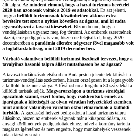
állt talpra.
Az mindent elmond, hogy a hazai turizmus bevételei
2020-ban azonosak voltak a 2019-es adatokkal.
Ez azt jelenti,
hogy
a belföldi turizmusnak köszönhetően akkora extra
bevételre tett szert a nyitást követően az ágazat, ami ki tudta
egyensúlyozni a tavaszi kieséseket.
Bízom benne, hogy a
vendéglátásban ugyanez meg fog történni. Az emberek szeretnének
utazni, erre pedig pénz is van, hiszen ne felejtsük el, hogy 2020
decemberében
a pandémia ellenére négyezer fővel magasabb volt
a foglalkoztatottság, mint 2019 decemberben.
Várható valamilyen belföldi turizmust ösztönző tervezet, hogy a
tavalyihoz hasonló talpra állást mutathasson be az ágazat?
A tavaszi korlátozások elsősorban Budapesten jelentettek kihívást a
turizmus-vendéglátás szektorban, hiszen országosan itt a legnagyobb
a külföldi turizmus aránya. A fővárosban a forgalom 80 százalékát a
külföldi turisták adják.
Magyarországon a turizmus stratégiai
ágazatnak számít, ezért fontos, hogy csökkentsük ennek az
iparágnak a kitettségét az olyan váratlan helyzetekkel szemben,
mint amikor valamilyen váratlan okból elmaradnak a külföldi
turisták.
A gazdasági helyzet pedig adott a hazai turizmus talpra
állásához, hiszen az emberek vágynak már a kikapcsolódásra, az
anyagi körülmények pedig adottak ehhez, mivel a kormány tartotta
magát az ígéretéhez és nem engedte, hogy munkahelyek vesszenek
oda a járvány során.