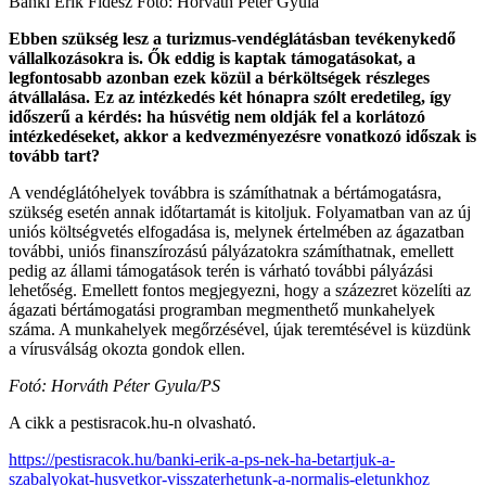
Bánki Erik Fidesz Fotó: Horváth Péter Gyula
Ebben szükség lesz a turizmus-vendéglátásban tevékenykedő
vállalkozásokra is. Ők eddig is kaptak támogatásokat, a
legfontosabb azonban ezek közül a bérköltségek részleges
átvállalása. Ez az intézkedés két hónapra szólt eredetileg, így
időszerű a kérdés: ha húsvétig nem oldják fel a korlátozó
intézkedéseket, akkor a kedvezményezésre vonatkozó időszak is
tovább tart?
A vendéglátóhelyek továbbra is számíthatnak a bértámogatásra,
szükség esetén annak időtartamát is kitoljuk. Folyamatban van az új
uniós költségvetés elfogadása is, melynek értelmében az ágazatban
további, uniós finanszírozású pályázatokra számíthatnak, emellett
pedig az állami támogatások terén is várható további pályázási
lehetőség. Emellett fontos megjegyezni, hogy a százezret közelíti az
ágazati bértámogatási programban megmenthető munkahelyek
száma. A munkahelyek megőrzésével, újak teremtésével is küzdünk
a vírusválság okozta gondok ellen.
Fotó: Horváth Péter Gyula/PS
A cikk a pestisracok.hu-n olvasható.
https://pestisracok.hu/banki-erik-a-ps-nek-ha-betartjuk-a-
szabalyokat-husvetkor-visszaterhetunk-a-normalis-eletunkhoz