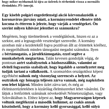
hogy mikor nyithatnak ki újra az üzletek és térhetünk vissza a normális
életünkhöz. PS- interjú.
Egy kisebb polgári engedetlenségi akció körvonalazódik a
koronavírus-járvány miatt, a kormányrendelet ellenére több
kocsma és étterem is jelezte, hogy várják a vendégeket. Ön
szerint milyen kihívást jelenthet ez számunkra?
Megértem, hogy türelmetlenek a vendéglátósok, hiszen ez az a
szektor, ami a legnagyobb veszteséget szenvedte. A kormány
azonban már a kezdetektől fogva pozitívan állt az érintettek köréhez,
és megpróbáltunk minden támogatást megadni számukra. Ilyen
a
bértámogatás, a járuléktámogatás, ezzel segítve a
munkahelyek megtartása.
Talán kevesen gondolják végig, de
pontosan
azért szabályoztuk a házhozszállítás, valamint az
elviteli fogyasztás szabályait, hogy legalább a személyzetet meg
tudják tartani a vállalkozók.
A szomszédos országokhoz képest
egyébként
nálunk még viszonylag szerencsés a helyzet. Az
osztrákok egy hónapja teljesen zárva vannak, még napközben
sem lehet kijárni.
Minden üzlet zárva tart, és még az
élelmiszerüzletekben is kizárólag élelmiszereket lehet vásárolni. De
látjuk a fertőzöttek számának növekedését Németországban, vagy
Szlovákiában is. Ehhez képest az,
hogy Magyarországon képesek
voltunk megfékezni a második hullámot, az csakis annak
köszönhető, hogy a kormány kellő gyorsasággal, kellő súlyú