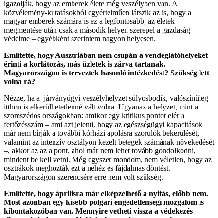
igazolják, hogy az emberek élete még veszélyben van. A
közvélemény-kutatásokból egyértelműen látszik az is, hogy a
magyar emberek számára is ez a legfontosabb, az életek
megmentése után csak a második helyen szerepel a gazdaság
védelme – egyébként szerintem nagyon helyesen.
Említette, hogy Ausztriában nem csupán a vendéglátóhelyeket
érinti a korlátozás, más üzletek is zárva tartanak.
Magyarországon is terveztek hasonló intézkedést? Szükség lett
volna rá?
Nézze, ha a járványügyi veszélyhelyzet súlyosbodik, valószínűleg
itthon is elkerülhetetlenné vált volna. Ugyanaz a helyzet, mint a
szomszédos országokban: amikor egy kritikus pontot elér a
fertőzésszám – ami azt jelenti, hogy az egészségügyi kapacitások
már nem bírják a további kórházi ápolásra szorulók bekerülését,
valamint az intenzív osztályon kezelt betegek számának növekedését
–, akkor az az a pont, ahol már nem lehet tovább gondolkodni,
mindent be kell vetni. Még egyszer mondom, nem véletlen, hogy az
osztrákok meghozták ezt a nehéz és fájdalmas döntést.
Magyarországon szerencsére erre nem volt szükség.
Említette, hogy áprilisra már elképzelhető a nyitás, előbb nem.
Most azonban egy kisebb polgári engedetlenségi mozgalom is
kibontakozóban van. Mennyire vetheti vissza a védekezés