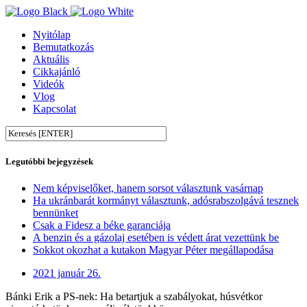
Nyitólap
Bemutatkozás
Aktuális
Cikkajánló
Videók
Vlog
Kapcsolat
Legutóbbi bejegyzések
Nem képviselőket, hanem sorsot választunk vasárnap
Ha ukránbarát kormányt választunk, adósrabszolgává tesznek
bennünket
Csak a Fidesz a béke garanciája
A benzin és a gázolaj esetében is védett árat vezettünk be
Sokkot okozhat a kutakon Magyar Péter megállapodása
2021 január 26.
Bánki Erik a PS-nek: Ha betartjuk a szabályokat, húsvétkor