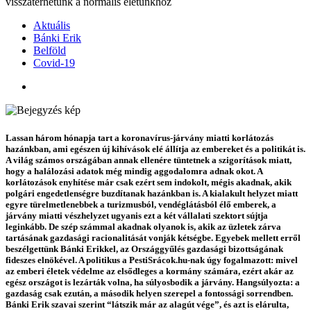
visszatérhetünk a normális életünkhöz
Aktuális
Bánki Erik
Belföld
Covid-19
Lassan három hónapja tart a koronavírus-járvány miatti korlátozás
hazánkban, ami egészen új kihívások elé állítja az embereket és a politikát is.
A világ számos országában annak ellenére tüntetnek a szigorítások miatt,
hogy a halálozási adatok még mindig aggodalomra adnak okot. A
korlátozások enyhítése már csak ezért sem indokolt, mégis akadnak, akik
polgári engedetlenségre buzdítanak hazánkban is. A kialakult helyzet miatt
egyre türelmetlenebbek a turizmusból, vendéglátásból élő emberek, a
járvány miatti vészhelyzet ugyanis ezt a két vállalati szektort sújtja
leginkább. De szép számmal akadnak olyanok is, akik az üzletek zárva
tartásának gazdasági racionalitását vonják kétségbe. Egyebek mellett erről
beszélgettünk Bánki Erikkel, az Országgyűlés gazdasági bizottságának
fideszes elnökével. A politikus a PestiSrácok.hu-nak úgy fogalmazott: mivel
az emberi életek védelme az elsődleges a kormány számára, ezért akár az
egész országot is lezárták volna, ha súlyosbodik a járvány. Hangsúlyozta: a
gazdaság csak ezután, a második helyen szerepel a fontossági sorrendben.
Bánki Erik szavai szerint “látszik már az alagút vége”, és azt is elárulta,