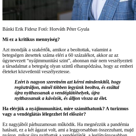
Bánki Erik Fidesz Fotó: Horváth Péter Gyula
Mi ez a kritikus mennyiség?
Azt mondják a szakértők, amikor a beoltottak, valamint a
betegségen átesettek száma eléri a 60 százalékot, akkor az az
úgynevezett “nyájimmunitási szint”, ahonnan már nem veszélyezteti
a társadalmat a betegség olyan szintű elharapódzása, hogy az emberi
életeket közvetlenül veszélyeztesse.
Ezért is nagyon szeretném azt kérni mindenkitől, hogy
regisztráljon, minél többen legyünk beoltva, és ezáltal
újra nyithassanak a vendéglátóhelyek, újra
nyithassanak a kávézók, és álljon vissza az élet.
Ha elérjük a nyájimmunitást, mire számíthatunk? A turizmus
vagy a vendéglátás lélegezhet fel először?
Ez nagyjából párhuzamosan működik. Ha megnézzük a pandémia
hatásait, ez a két ágazat volt, ami a leggyorsabban összezuhant, majd
nyáron, mikor újra nyithattak a vendéglátók, a leglátványosabban