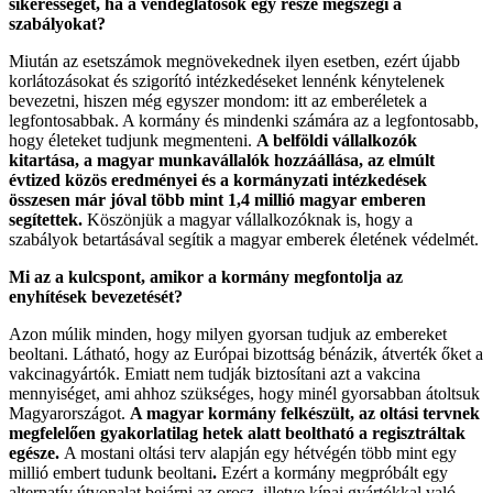
sikerességét, ha a vendéglátósok egy része megszegi a
szabályokat?
Miután az esetszámok megnövekednek ilyen esetben, ezért újabb
korlátozásokat és szigorító intézkedéseket lennénk kénytelenek
bevezetni, hiszen még egyszer mondom: itt az emberéletek a
legfontosabbak. A kormány és mindenki számára az a legfontosabb,
hogy életeket tudjunk megmenteni.
A belföldi vállalkozók
kitartása, a magyar munkavállalók hozzáállása, az elmúlt
évtized közös eredményei és a kormányzati intézkedések
összesen már jóval több mint 1,4 millió magyar emberen
segítettek.
Köszönjük a magyar vállalkozóknak is, hogy a
szabályok betartásával segítik a magyar emberek életének védelmét.
Mi az a kulcspont, amikor a kormány megfontolja az
enyhítések bevezetését?
Azon múlik minden, hogy milyen gyorsan tudjuk az embereket
beoltani. Látható, hogy az Európai bizottság bénázik, átverték őket a
vakcinagyártók. Emiatt nem tudják biztosítani azt a vakcina
mennyiséget, ami ahhoz szükséges, hogy minél gyorsabban átoltsuk
Magyarországot.
A magyar kormány felkészült, az oltási tervnek
megfelelően gyakorlatilag hetek alatt beoltható a regisztráltak
egésze.
A mostani oltási terv alapján egy hétvégén több mint egy
millió embert tudunk beoltani
.
Ezért a kormány megpróbált egy
alternatív útvonalat bejárni az orosz, illetve kínai gyártókkal való