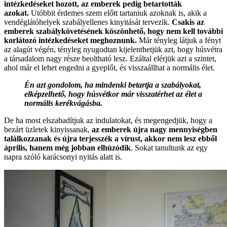
intézkedéseket hozott, az emberek pedig betartották
azokat.
Utóbbit érdemes szem előtt tartaniuk azoknak is, akik a
vendéglátóhelyek szabályellenes kinyitását tervezik.
Csakis az
emberek szabálykövetésének köszönhető, hogy nem kell további
korlátozó intézkedéseket meghoznunk.
Már tényleg látjuk a fényt
az alagút végén, tényleg nyugodtan kijelenthetjük azt, hogy húsvétra
a társadalom nagy része beoltható lesz. Ezáltal elérjük azt a szintet,
ahol már el lehet engedni a gyeplőt, és visszaállhat a normális élet.
Én azt gondolom, ha mindenki betartja a szabályokat,
elképzelhető, hogy húsvétkor már visszatérhet az élet a
normális kerékvágásba.
De ha most elszabadítjuk az indulatokat, és megengedjük, hogy a
bezárt üzletek kinyissanak,
az emberek újra nagy mennyiségben
találkozzanak és újra terjesszék a vírust, akkor nem lesz ebből
április, hanem még jobban elhúzódik
. Sokat tanultunk az egy
napra szóló karácsonyi nyitás alatt is.