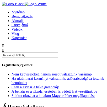
Nyitólap
Bemutatkozás
Aktuális
Cikkajánló
Videók
Vlog
Kapcsolat
Legutóbbi bejegyzések
Nem képviselőket, hanem sorsot választunk vasárnap
Ha ukránbarát kormányt választunk, adósrabszolgává tesznek
bennünket
Csak a Fidesz a béke garanciája
A benzin és a gázolaj esetében is védett árat vezettünk be
Sokkot okozhat a kutakon Magyar Péter megállapodása