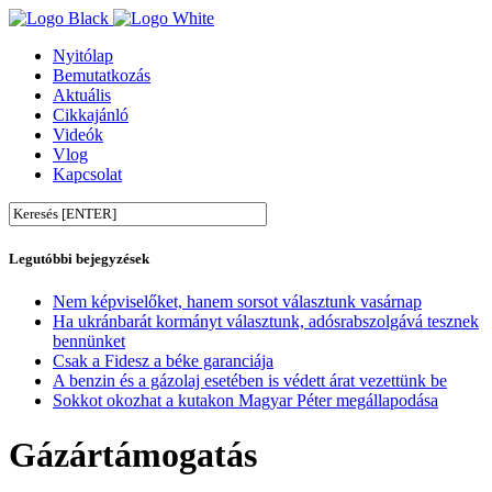
Nyitólap
Bemutatkozás
Aktuális
Cikkajánló
Videók
Vlog
Kapcsolat
Legutóbbi bejegyzések
Nem képviselőket, hanem sorsot választunk vasárnap
Ha ukránbarát kormányt választunk, adósrabszolgává tesznek
bennünket
Csak a Fidesz a béke garanciája
A benzin és a gázolaj esetében is védett árat vezettünk be
Sokkot okozhat a kutakon Magyar Péter megállapodása
Gázártámogatás