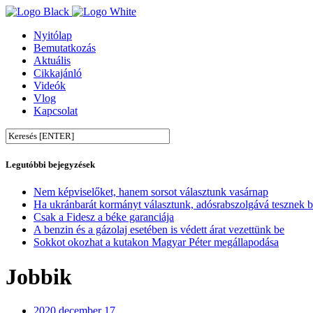
Nyitólap
Bemutatkozás
Aktuális
Cikkajánló
Videók
Vlog
Kapcsolat
Legutóbbi bejegyzések
Nem képviselőket, hanem sorsot választunk vasárnap
Ha ukránbarát kormányt választunk, adósrabszolgává tesznek 
Csak a Fidesz a béke garanciája
A benzin és a gázolaj esetében is védett árat vezettünk be
Sokkot okozhat a kutakon Magyar Péter megállapodása
Jobbik
2020 december 17.