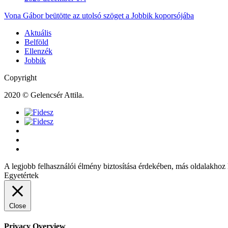
Vona Gábor beütötte az utolsó szöget a Jobbik koporsójába
Aktuális
Belföld
Ellenzék
Jobbik
Copyright
2020 © Gelencsér Attila.
A legjobb felhasználói élmény biztosítása érdekében, más oldalakhoz 
Egyetértek
Close
Privacy Overview