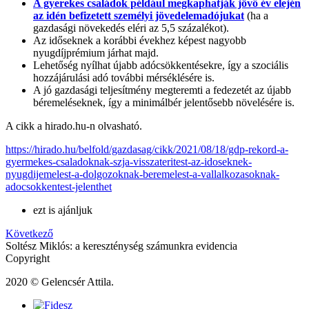
A gyerekes családok például megkaphatják jövő év elején
az idén befizetett személyi jövedelemadójukat
(ha a
gazdasági növekedés eléri az 5,5 százalékot).
Az időseknek a korábbi évekhez képest nagyobb
nyugdíjprémium járhat majd.
Lehetőség nyílhat újabb adócsökkentésekre, így a szociális
hozzájárulási adó további mérséklésére is.
A jó gazdasági teljesítmény megteremti a fedezetét az újabb
béremeléseknek, így a minimálbér jelentősebb növelésére is.
A cikk a hirado.hu-n olvasható.
https://hirado.hu/belfold/gazdasag/cikk/2021/08/18/gdp-rekord-a-
gyermekes-csaladoknak-szja-visszateritest-az-idoseknek-
nyugdijemelest-a-dolgozoknak-beremelest-a-vallalkozasoknak-
adocsokkentest-jelenthet
ezt is ajánljuk
Következő
Soltész Miklós: a kereszténység számunkra evidencia
Copyright
2020 © Gelencsér Attila.