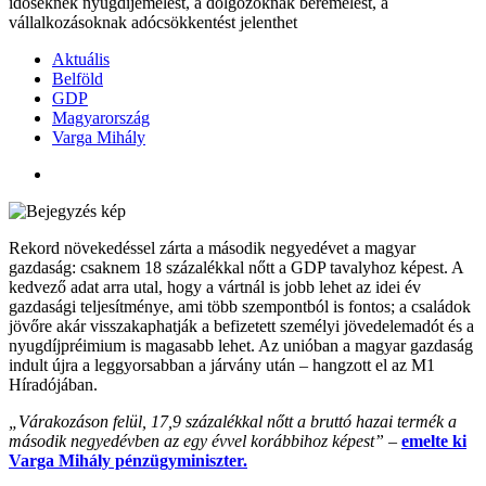
időseknek nyugdíjemelést, a dolgozóknak béremelést, a
vállalkozásoknak adócsökkentést jelenthet
Aktuális
Belföld
GDP
Magyarország
Varga Mihály
Rekord növekedéssel zárta a második negyedévet a magyar
gazdaság: csaknem 18 százalékkal nőtt a GDP tavalyhoz képest. A
kedvező adat arra utal, hogy a vártnál is jobb lehet az idei év
gazdasági teljesítménye, ami több szempontból is fontos; a családok
jövőre akár visszakaphatják a befizetett személyi jövedelemadót és a
nyugdíjpréimium is magasabb lehet. Az unióban a magyar gazdaság
indult újra a leggyorsabban a járvány után – hangzott el az M1
Híradójában.
„Várakozáson felül, 17,9 százalékkal nőtt a bruttó hazai termék a
második negyedévben az egy évvel korábbihoz képest” –
emelte ki
Varga Mihály pénzügyminiszter.