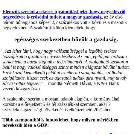
Elemzők szerint a sikeres újraindítást jelzi, hogy negyedévről
negyedévre is erősödni tudott a magyar gazdaság
, az év első
három hónapjához képest 2,7 százalékos volt a bővülés a második
negyedévben. A szakértők külön kiemelték, hogy
egészséges szerkezetben bővült a gazdaság.
„Azt lehet látni, hogy nagy valószínűséggel a legtöbb szektor
hozzájárult a gazdaság növekedéséhez. Az ipar, építőipar biztosan
serkentette a gazdaságnak a teljesítményét. A szolgáltató szektoron
belül is nagy valószínűséggel szinte minden alágazat bővülni tudott.
Ezek közül kiemelkedő például az éttermi szolgáltatás, szállodai
szolgáltatás, hiszen ezek az ágazatok tudtak újra nyitni, míg tavaly
zárva voltak teljesen” –
mondta Németh Dávid, a K&H Bank
vezető közgazdásza.
A szakember szerint a mostani adatok alapján, a kormány által
korábban előrejelzett 5 és fél százalékkal szemben, akár 7
százalékos gazdasági növekedés is elképzelhető 2021-ben.
Több szempontból is fontos lehet, hogy milyen mértékben
növekszik idén a GDP: