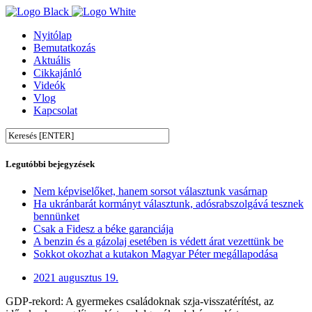
Nyitólap
Bemutatkozás
Aktuális
Cikkajánló
Videók
Vlog
Kapcsolat
Legutóbbi bejegyzések
Nem képviselőket, hanem sorsot választunk vasárnap
Ha ukránbarát kormányt választunk, adósrabszolgává tesznek
bennünket
Csak a Fidesz a béke garanciája
A benzin és a gázolaj esetében is védett árat vezettünk be
Sokkot okozhat a kutakon Magyar Péter megállapodása
2021 augusztus 19.
GDP-rekord: A gyermekes családoknak szja-visszatérítést, az