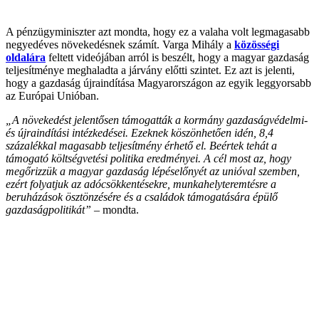
A pénzügyminiszter azt mondta, hogy ez a valaha volt legmagasabb
negyedéves növekedésnek számít. Varga Mihály a
közösségi
oldalára
feltett videójában arról is beszélt, hogy a magyar gazdaság
teljesítménye meghaladta a járvány előtti szintet. Ez azt is jelenti,
hogy a gazdaság újraindítása Magyarországon az egyik leggyorsabb
az Európai Unióban.
„A növekedést jelentősen támogatták a kormány gazdaságvédelmi-
és újraindítási intézkedései. Ezeknek köszönhetően idén, 8,4
százalékkal magasabb teljesítmény érhető el. Beértek tehát a
támogató költségvetési politika eredményei. A cél most az, hogy
megőrizzük a magyar gazdaság lépéselőnyét az unióval szemben,
ezért folyatjuk az adócsökkentésekre, munkahelyteremtésre a
beruházások ösztönzésére és a családok támogatására épülő
gazdaságpolitikát” –
mondta.