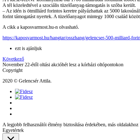
A tél közeledtével a szociális tüzelőanyag-támogatás is szóba került.
– Az idén is ötmilliárd forintos keretre pályázhattak az 5000 lakosúná
forint támogatást nyertek. A tüzelőanyagot mintegy 1000 család közöt
A cikk a kaposvarmost.hu-n olvasható.
https://kaposvarmost.hu/hangtar/osszhang/gelencser-500-milliard-for
ezt is ajánljuk
Következő
November 22-étől oltási akcióhét lesz a kórházi oltópontokon
Copyright
2020 © Gelencsér Attila.
A legjobb felhasználói élmény biztosítása érdekében, más oldalakhoz 
Egyetértek