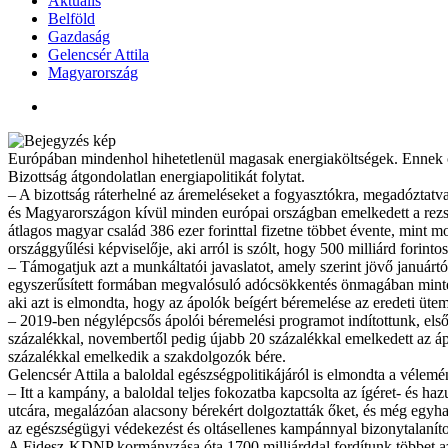
Aktuális
Belföld
Gazdaság
Gelencsér Attila
Magyarország
Európában mindenhol hihetetlenül magasak energiaköltségek. Ennek ok
Bizottság átgondolatlan energiapolitikát folytat.
– A bizottság ráterhelné az áremeléseket a fogyasztókra, megadóztatva 
és Magyarországon kívül minden európai országban emelkedett a rezsi. 
átlagos magyar család 386 ezer forinttal fizetne többet évente, mint 
országgyűlési képviselője, aki arról is szólt, hogy 500 milliárd fori
– Támogatjuk azt a munkáltatói javaslatot, amely szerint jövő januárt
egyszerűsített formában megvalósuló adócsökkentés önmagában mintegy 
aki azt is elmondta, hogy az ápolók beígért béremelése az eredeti ütemt
– 2019-ben négylépcsős ápolói béremelési programot indítottunk, els
százalékkal, novembertől pedig újabb 20 százalékkal emelkedett az á
százalékkal emelkedik a szakdolgozók bére.
Gelencsér Attila a baloldal egészségpolitikájáról is elmondta a vélemé
– Itt a kampány, a baloldal teljes fokozatba kapcsolta az ígéret- és 
utcára, megalázóan alacsony bérekért dolgoztatták őket, és még egyhav
az egészségügyi védekezést és oltásellenes kampánnyal bizonytalanítot
A Fidesz-KDNP kormányzása óta 1700 milliárddal fordítunk többet az 