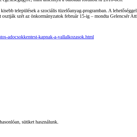
l kisebb települések a szociális tüzelőanyag-programban. A lehetőséggel
t osztják szét az önkormányzatok február 15-ig – mondta Gelencsér Atti
intos-adocsokkentest-kapnak-a-vallalkozasok.html
hasonlóan, sütiket használunk.