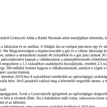
áról Gelencsér Attila a Rádió Mostnak adott interjújában elmondta, ho
a lakásokat és az autókat. A földgáz ára az európai piacokon egy év ala
Ma Magyarországon a legalacsonyabb a gáz és a villany lakossági ára. H
most, amikor a nemzetközi áramár 40 százalékát és a gáz piaci árának 30
ntos adócsökkentést kapnak a vállalkozások a minimálbéremelés érdekében
ól megszűnne a 1,5 százalékos szakképzési hozzájárulás, emellett 2,5 sz
500 milliárd forintot hagyna a vállalkozásoknál, amelyet a cégek a bé
erv szerint történik.
ő ütemben 2019-ben 8 százalékkal emelkedett az egészségügyi szakdolgoz
polók bére. Jövő januártól valósul meg a béremelés negyedik üteme, a m
nyét.
hazugsággyárat. Azok a Gyurcsányék ígérgetnek az egészségügyi dolgozók
i bért is elvettek tőlük. Ha a baloldalon múlt volna, sokszorosa lenne a
ta el az időseket.
egészségügyre, mint amennyit a baloldal fordított rá 2010-ben.