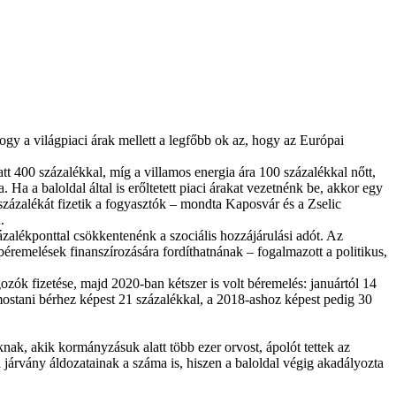
gy a világpiaci árak mellett a legfőbb ok az, hogy az Európai
tt 400 százalékkal, míg a villamos energia ára 100 százalékkal nőtt,
a a baloldal által is erőltetett piaci árakat vezetnénk be, akkor egy
 százalékát fizetik a fogyasztók – mondta Kaposvár és a Zselic
.
ázalékponttal csökkentenénk a szociális hozzájárulási adót. Az
remelések finanszírozására fordíthatnának – fogalmazott a politikus,
ók fizetése, majd 2020-ban kétszer is volt béremelés: januártól 14
ostani bérhez képest 21 százalékkal, a 2018-ashoz képest pedig 30
nak, akik kormányzásuk alatt több ezer orvost, ápolót tettek az
 járvány áldozatainak a száma is, hiszen a baloldal végig akadályozta