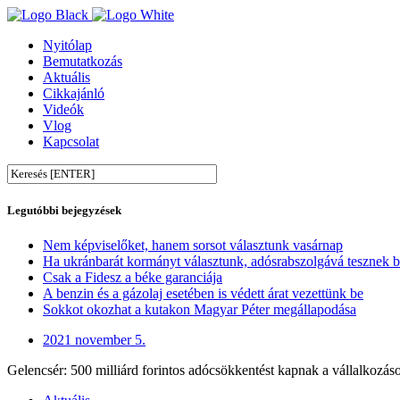
Nyitólap
Bemutatkozás
Aktuális
Cikkajánló
Videók
Vlog
Kapcsolat
Legutóbbi bejegyzések
Nem képviselőket, hanem sorsot választunk vasárnap
Ha ukránbarát kormányt választunk, adósrabszolgává tesznek 
Csak a Fidesz a béke garanciája
A benzin és a gázolaj esetében is védett árat vezettünk be
Sokkot okozhat a kutakon Magyar Péter megállapodása
2021 november 5.
Gelencsér: 500 milliárd forintos adócsökkentést kapnak a vállalkozás